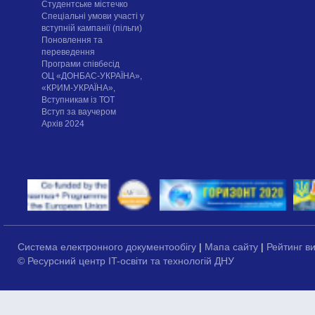
Cтудентське містечко
Спеціальні умови участі у
вступній кампанії (пільги)
Поновлення та
переведення
Програми співбесід
ОЦ «ДОНБАС-УКРАЇНА»,
«КРИМ-УКРАЇНА»,
Вступникам із ТОТ
Вступ за ваучером
Архів 2024
Система електронного документообігу
|
Мапа сайту
|
Рейтинг в
© Ресурсний центр IT-освіти та технологій ДНУ