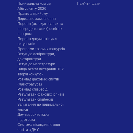
Приймальна комісія
Пам'ятні дати
Абітурієнту-2026
Правила прийому
Державне замовлення
Перелік (акредитованих та
неакредитованих) освітніх
програм
Перелік документів для
вступників
Програми творчих конкурсiв
Вступ до аспірантури,
докторантури
Вступ до магістратури
Вища освіта ветеранів ЗСУ
Творчі конкурси
Розклад фахових іспитів
(магістратура)
Розклад співбесід
Результати фахових іспитів
Результати співбесід
Запитання до приймальної
комісії
Доуніверситетська
підготовка
Система післядипломної
освіти в ДНУ