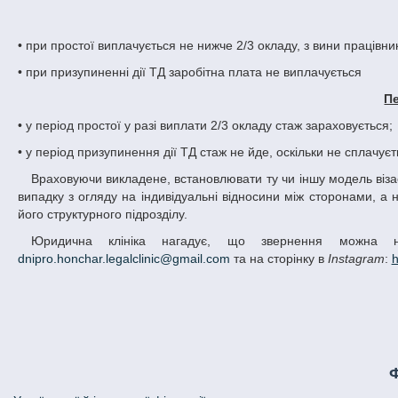
• при простої виплачується не нижче 2/3 окладу, з вини працівни
• при призупиненні дії ТД заробітна плата не виплачується
П
• у період простої у разі виплати 2/3 окладу стаж зараховується;
• у період призупинення дії ТД стаж не йде, оскільки не сплачує
Враховуючи викладене, встановлювати ту чи іншу модель візаємовідносин між працівником та роботодавцем варто у кожному конкретному
випадку з огляду на індивідуальні відносини між сторонами, а 
його структурного підрозділу.
Юридична клініка нагадує, що звернення можна 
dnipro.honchar.legalclinic@gmail.com
та на сторінку в
Instagram
:
h