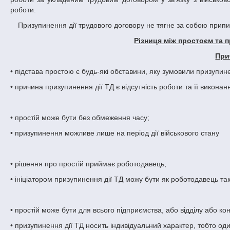
роботи.
Призупинення дії трудового договору не тягне за собою прип
Різниця між простоєм та 
При
• підстава простою є будь-які обставини, яку зумовили призупин
• причина призупинення дії ТД є відсутність роботи та її викона
• простій може бути без обмеження часу;
• призупинення можливе лише на період дії військового стану
• рішення про простій приймає роботодавець;
• ініціатором призупинення дії ТД можу бути як роботодавець так
• простій може бути для всього підприємства, або відділу або ко
• призупинення дії ТД носить індивідуальний характер, тобто од