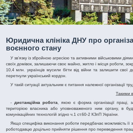
Юридична клініка ДНУ про організ
воєнного стану
У зв’язку із збройною агресією та активними військовими діями з боку росії відносно України, багато з наших громадян змушені були тікати з
своїх домівок, залишаючи своє майно, житло і місця роботи, зок
10,4 млн. українців мусили бігти від війни та залишити свої 
перетнули український кордон.
У такій ситуації актуальним є питання належної організації т
Такими в
-
дистанційна робота
, якою є форма організації праці,
територією власника або уповноваженого ним органу, в буд
комунікаційних технологій згідно ч.1 ст.60-2 КЗпП України.
Якщо специфіка виконання роботи передбачає можливість її здійснення віддалено, за допомогою інформаційно-комунікаційних технологій,
роботодавцю доцільно прийняти рішення про переведення праці