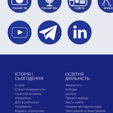
ІСТОРІЯ І
ОСВІТНЯ
СЬОГОДЕННЯ
ДІЯЛЬНІСТЬ
Історія
Факультети
Статут Університету і
Коледжі
стратегія розвитку
Центри
Управління
Профілі кафедр
ДНУ в рейтингах
Якість освіти
Положення
Науково-методична рада
Кодекси, атрибутика
Опитування та анкетування