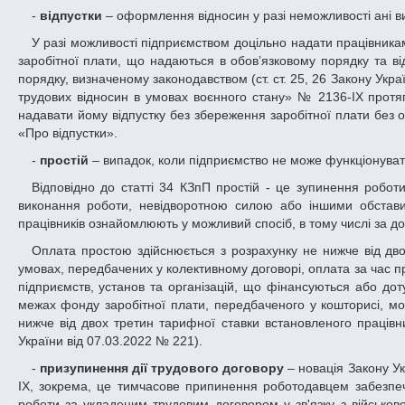
-
відпустки
– оформлення відносин у разі неможливості ані ви
У разі можливості підприємством доцільно надати працівникам оплачувані відпустки (щорічні, соціальні), а також відпустки без збереження
заробітної плати, що надаються в обов’язковому порядку та ві
порядку, визначеному законодавством (ст. ст. 25, 26 Закону Украї
трудових відносин в умовах воєнного стану» № 2136-ІХ протя
надавати йому відпустку без збереження заробітної плати без 
«Про відпустки».
-
простій
– випадок, коли підприємство не може функціонуват
Відповідно до статті 34 КЗпП простій - це зупинення роботи, викликане відсутністю організаційних або технічних умов, необхідних для
виконання роботи, невідворотною силою або іншими обстав
працівників ознайомлюють у можливий спосіб, в тому числі за до
Оплата простою здійснюється з розрахунку не нижче від двох третин тарифної ставки встановленого працівникові розряду (окладу). На
умовах, передбачених у колективному договорі, оплата за час п
підприємств, установ та організацій, що фінансуються або дот
межах фонду заробітної плати, передбаченого у кошторисі, мо
нижче від двох третин тарифної ставки встановленого працівни
України від 07.03.2022 № 221).
-
призупинення дії трудового договору
– новація Закону Ук
ІХ, зокрема, це тимчасове припинення роботодавцем забезпе
роботи за укладеним трудовим договором у зв'язку з військо