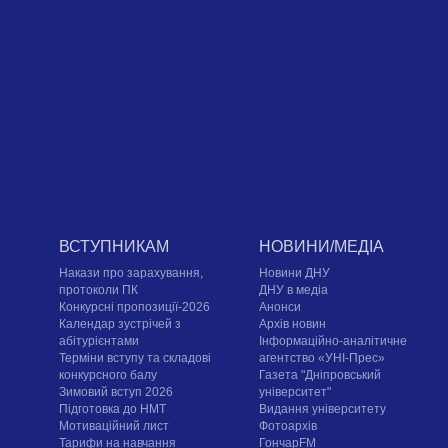
ВСТУПНИКАМ
НОВИНИ/МЕДІА
Накази про зарахування,
Новини ДНУ
протоколи ПК
ДНУ в медіа
Конкурсні пропозиції-2026
Анонси
Календар зустрічей з
Архів новин
абітурієнтами
Інформаційно-аналітичне
Терміни вступу та складові
агентство «УНІ-Прес»
конкурсного балу
Газета "Дніпровський
Зимовий вступ 2026
університет"
Підготовка до НМТ
Видання університету
Мотиваційний лист
Фотоархів
Тарифи на навчання
ГончарFM