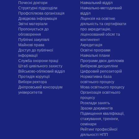
Почесні доктори
Навчальний відділ
Структурні підрозділи
Навчально-методичний
Профспілкова організація
відділ
Довідкова інформація
Ліцензія на освітню
Звітні матеріали
діяльність та сертифікати
Пропонується до
про акредитацію,
обговорення
ліцензований обсяг та
Публічні закупівлі
контингент
Майнові права
Акредитація
Доступ до публічної
Освітні програми
інформації
Навчальні плани
Служба охорони праці
Програми двох дипломів
Штаб цивільного захисту
Вибіркові дисципліни
Військово-обліковий відділ
Цифровий репозиторій
Протидія корупції
Нормативна база
Вибори ректора
освітнього процесу
Дніпровський консорціум
Мова освітнього процесу
університетів
Організація освітнього
процесу
Розклади занять
Зразки документів
Підвищення кваліфікації,
стажування, тренінги,
семінари
Рейтинг професійної
діяльності НПП