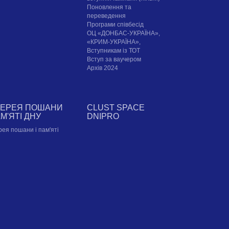
Поновлення та
переведення
Програми співбесід
ОЦ «ДОНБАС-УКРАЇНА»,
«КРИМ-УКРАЇНА»,
Вступникам із ТОТ
Вступ за ваучером
Архів 2024
ЛЕРЕЯ ПОШАНИ
CLUST SPACE
АМ'ЯТІ ДНУ
DNIPRO
рея пошани і пам'яті