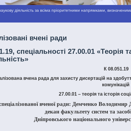
аукову діяльність за всіма пріоритетними напрямками, визначеними
лізовані вчені ради
1.19, спеціальності 27.00.01 «Теорія 
льність»
К 08.051.19
іалізована вчена рада для
захисту дисертацій
на здобутт
комунікацій
27.00.01 – теорія та історія с
декан факультету систем та засоб
Дніпровського національного універс