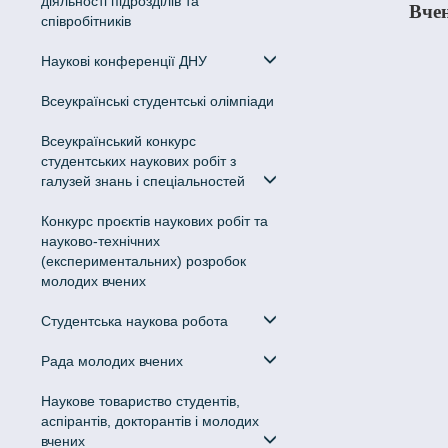
діяльності підрозділів та
Вчен
співробітників
Наукові конференції ДНУ
Всеукраїнські студентські олімпіади
Всеукраїнський конкурс
студентських наукових робіт з
галузей знань і спеціальностей
Конкурс проєктів наукових робіт та
науково-технічних
(експериментальних) розробок
молодих вчених
Студентська наукова робота
Рада молодих вчених
Наукове товариство студентів,
аспірантів, докторантів і молодих
вчених