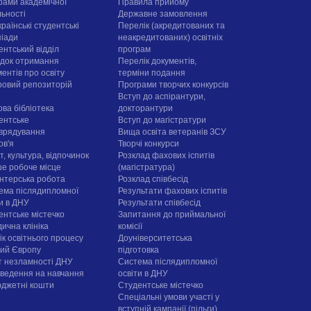
рами академічної
Правила прийому
льності
Державне замовлення
раїнські студентські
Перелік (акредитованих та
піади
неакредитованих) освітніх
ентський відділ
програм
док отримання
Перелік документів,
ентів про освіту
терміни подання
овий репозиторій
Програми творчих конкурсiв
Вступ до аспірантури,
ова бібліотека
докторантури
ентське
Вступ до магістратури
врядування
Вища освіта ветеранів ЗСУ
ов'я
Творчі конкурси
, культура, відпочинок
Розклад фахових іспитів
е робоче місце
(магістратура)
нтерська робота
Розклад співбесід
ема післядипломної
Результати фахових іспитів
ти в ДНУ
Результати співбесід
ентське містечко
Запитання до приймальної
ична клініка
комісії
ік освітнього процесу
Доуніверситетська
рий Європу
підготовка
т незламності ДНУ
Система післядипломної
ведення на навчання
освіти в ДНУ
юджетні кошти
Cтудентське містечко
Спеціальні умови участі у
вступній кампанії (пільги)