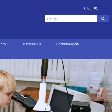
UA
|
EN
віти
Вступникам
Новини/Медіа