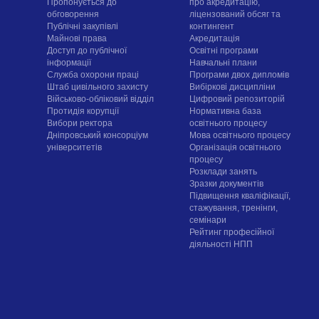
Пропонується до
про акредитацію,
обговорення
ліцензований обсяг та
Публічні закупівлі
контингент
Майнові права
Акредитація
Доступ до публічної
Освітні програми
інформації
Навчальні плани
Служба охорони праці
Програми двох дипломів
Штаб цивільного захисту
Вибіркові дисципліни
Військово-обліковий відділ
Цифровий репозиторій
Протидія корупції
Нормативна база
Вибори ректора
освітнього процесу
Дніпровський консорціум
Мова освітнього процесу
університетів
Організація освітнього
процесу
Розклади занять
Зразки документів
Підвищення кваліфікації,
стажування, тренінги,
семінари
Рейтинг професійної
діяльності НПП