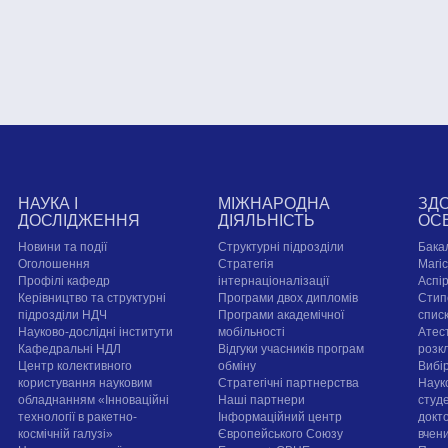
НАУКА І
МІЖНАРОДНА
ЗД
ДОСЛІДЖЕННЯ
ДІЯЛЬНІСТЬ
ОС
Новини та події
Структурні підрозділи
Бака
Оголошення
Стратегія
Магі
Профілі кафедр
інтернаціоналізації
Аспі
Керівництво та структурні
Програми двох дипломів
Стип
підрозділи НДЧ
Програми академічної
спис
Науково-дослідні інститути
мобільності
Атест
Кафедральні НДЛ
Відгуки учасників програм
розк
Центр колективного
обміну
Вибі
користування науковим
Стратегічні партнерства
Наук
обладнанням «Інноваційні
Наші партнери
студе
технології в ракетно-
Інформаційний центр
докт
космічній галузі»
Європейського Союзу
вчен