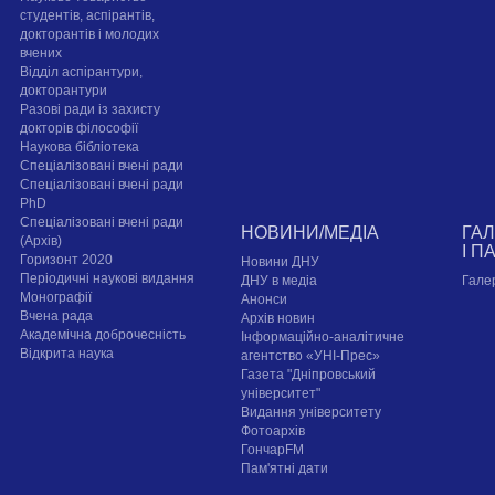
студентів, аспірантів,
докторантів і молодих
вчених
Відділ аспірантури,
докторантури
Разові ради із захисту
докторів філософії
Наукова бібліотека
Спеціалізовані вчені ради
Спеціалізовані вчені ради
PhD
Спеціалізовані вчені ради
НОВИНИ/МЕДІА
ГА
(Архів)
І П
Горизонт 2020
Новини ДНУ
Періодичні наукові видання
ДНУ в медіа
Гале
Монографії
Анонси
Вчена рада
Архів новин
Академічна доброчесність
Інформаційно-аналітичне
Відкрита наука
агентство «УНІ-Прес»
Газета "Дніпровський
університет"
Видання університету
Фотоархів
ГончарFM
Пам'ятні дати