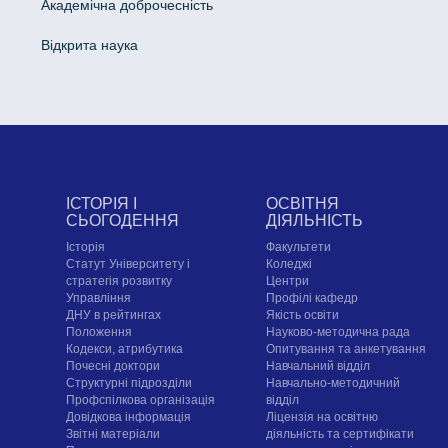
Академічна доброчесність
Відкрита наука
ІСТОРІЯ І
ОСВІТНЯ
СЬОГОДЕННЯ
ДІЯЛЬНІСТЬ
Історія
Факультети
Статут Університету і
Коледжі
стратегія розвитку
Центри
Управління
Профілі кафедр
ДНУ в рейтингах
Якість освіти
Положення
Науково-методична рада
Кодекси, атрибутика
Опитування та анкетування
Почесні доктори
Навчальний відділ
Структурні підрозділи
Навчально-методичний
Профспілкова організація
відділ
Довідкова інформація
Ліцензія на освітню
Звітні матеріали
діяльність та сертифікати