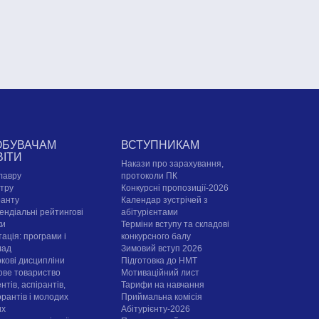
ОБУВАЧАМ
ВСТУПНИКАМ
ВІТИ
Накази про зарахування,
лавру
протоколи ПК
стру
Конкурсні пропозиції-2026
ранту
Календар зустрічей з
ендіальні рейтингові
абітурієнтами
ки
Терміни вступу та складові
ація: програми і
конкурсного балу
лад
Зимовий вступ 2026
ркові дисципліни
Підготовка до НМТ
ове товариство
Мотиваційний лист
нтів, аспірантів,
Тарифи на навчання
орантів і молодих
Приймальна комісія
их
Абітурієнту-2026