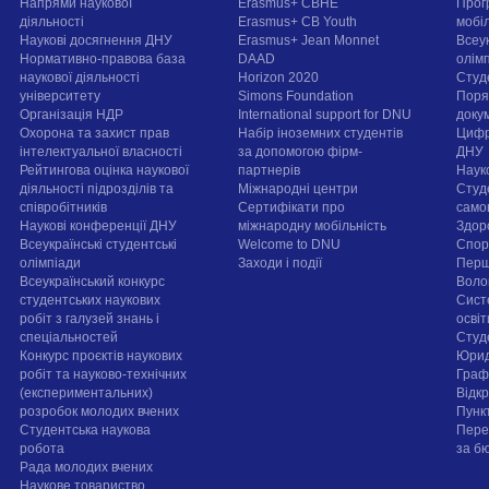
Напрями наукової
Erasmus+ CBHE
Прог
діяльності
Erasmus+ CB Youth
мобі
Наукові досягнення ДНУ
Erasmus+ Jean Monnet
Всеук
Нормативно-правова база
DAAD
олім
наукової діяльності
Horizon 2020
Студ
університету
Simons Foundation
Поря
Організація НДР
International support for DNU
докум
Охорона та захист прав
Набір іноземних студентів
Цифр
інтелектуальної власності
за допомогою фірм-
ДНУ
Рейтингова оцінка наукової
партнерів
Наук
діяльності підрозділів та
Міжнародні центри
Студ
співробітників
Сертифікати про
само
Наукові конференції ДНУ
міжнародну мобільність
Здор
Всеукраїнські студентські
Welcome to DNU
Спорт
олімпіади
Заходи і події
Перш
Всеукраїнський конкурс
Воло
студентських наукових
Сист
робіт з галузей знань і
осві
спеціальностей
Cтуд
Конкурс проєктів наукових
Юрид
робіт та науково-технічних
Граф
(експериментальних)
Відк
розробок молодих вчених
Пунк
Студентська наукова
Пере
робота
за б
Рада молодих вчених
Наукове товариство