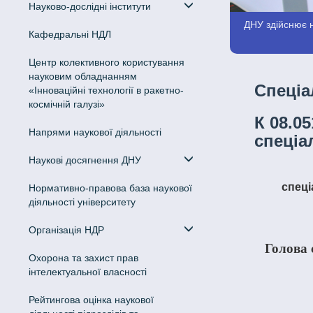
Науково-дослідні інститути
ДНУ здійснює н
Кафедральні НДЛ
Центр колективного користування
науковим обладнанням
Спеціа
«Інноваційні технології в ракетно-
космічній галузі»
К 08.05
Напрями наукової діяльності
спеціа
Наукові досягнення ДНУ
спец
Нормативно-правова база наукової
діяльності університету
Організація НДР
Голова спеціалізованої вченої ради: Демченко Володимир Дмитрович, доктор філологічних наук, професор,
Охорона та захист прав
інтелектуальної власності
Рейтингова оцінка наукової