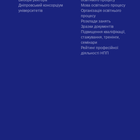
Вибори ректора
освітнього процесу
Дніпровський консорціум
Мова освітнього процесу
університетів
Організація освітнього
процесу
Розклади занять
Зразки документів
Підвищення кваліфікації,
стажування, тренінги,
семінари
Рейтинг професійної
діяльності НПП