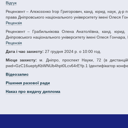
Відгук
Рецензент – Алєксєєнко Ігор Григорович, канд. юрид. наук, д-р політ. наук, проф., завідувач кафедри цивільного, трудового та господарського
права Дніпровського національного університету імені Олеся Гонч
Рецензія
Рецензент – Грабильнікова Олена Анатоліївна, канд. юрид. наук, доц., доц. кафедри цивільного, трудового та господарського права
Дніпровського національного університету імені Олеся Гончара, М
Рецензія
Дата і час захисту:
27 грудня 2024 р. о 10:00 год.
Місце захисту:
м. Дніпро, проспект Науки, 72 (в дистанцій
pwd=GzC16ueptyKbWNUb4hpt0Lcv64rEYp.1 Ідентифікатор конфере
Відеозапис
Рішення разової ради
Наказ про видачу диплома