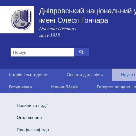
Дніпровський національний 
імені Олеся Гончара
Docendo Discimus
since 1918
Історія і сьогодення
Освітня діяльність
Наука і
Вступникам
Новини/Медіа
Галерея пошани і п
Новини та події
Оголошення
Профілі кафедр