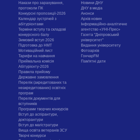
Накази про зарахування,
Новини ДНУ
протоколи ПК
ДНУ в медіа
Конкурсні пропозиції-2026
Анонси
Календар зустрічей з
Архів новин
абітурієнтами
Інформаційно-аналітичне
Терміни вступу та складові
агентство «УНІ-Прес»
конкурсного балу
Газета "Дніпровський
Зимовий вступ 2026
університет"
Підготовка до НМТ
Видання університету
Мотиваційний лист
Фотоархів
Тарифи на навчання
ГончарFM
Приймальна комісія
Пам'ятні дати
Абітурієнту-2026
Правила прийому
Державне замовлення
Перелік (акредитованих та
неакредитованих) освітніх
програм
Перелік документів для
вступників
Програми творчих конкурсiв
Вступ до аспірантури,
докторантури
Вступ до магістратури
Вища освіта ветеранів ЗСУ
Творчі конкурси