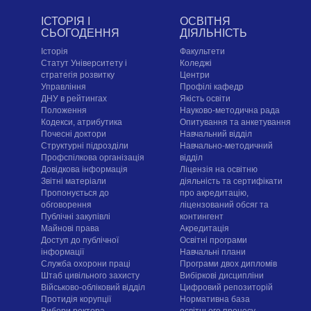
ІСТОРІЯ І
ОСВІТНЯ
СЬОГОДЕННЯ
ДІЯЛЬНІСТЬ
Історія
Факультети
Статут Університету і
Коледжі
стратегія розвитку
Центри
Управління
Профілі кафедр
ДНУ в рейтингах
Якість освіти
Положення
Науково-методична рада
Кодекси, атрибутика
Опитування та анкетування
Почесні доктори
Навчальний відділ
Структурні підрозділи
Навчально-методичний
Профспілкова організація
відділ
Довідкова інформація
Ліцензія на освітню
Звітні матеріали
діяльність та сертифікати
Пропонується до
про акредитацію,
обговорення
ліцензований обсяг та
Публічні закупівлі
контингент
Майнові права
Акредитація
Доступ до публічної
Освітні програми
інформації
Навчальні плани
Служба охорони праці
Програми двох дипломів
Штаб цивільного захисту
Вибіркові дисципліни
Військово-обліковий відділ
Цифровий репозиторій
Протидія корупції
Нормативна база