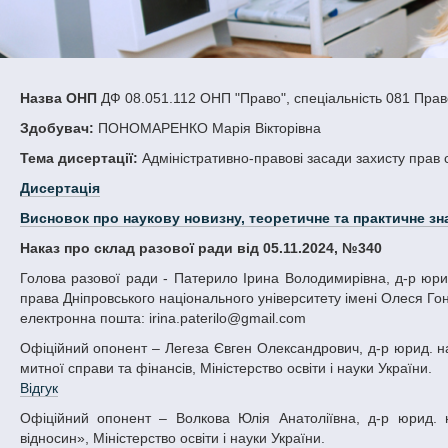
Назва ОНП
ДФ 08.051.112 ОНП "Право", спеціальність 081 Прав
Здобувач:
ПОНОМАРЕНКО Марія Вікторівна
Тема дисертації:
Адміністративно-правові засади захисту прав 
Дисертація
Висновок про наукову новизну, теоретичне та практичне зн
Наказ про склад разової ради від 05.11.2024, №340
Голова разової ради - Патерило Ірина Володимирівна, д-р юрид. наук, проф., професор кафедри цивільного, трудового та господарського
права Дніпровського національного університету імені Олеся Гонч
електронна пошта: irina.paterilo@gmail.com
Офіційний опонент – Легеза Євген Олександрович, д-р юрид. наук, проф., проф. кафедри адміністративного та митного права Університету
митної справи та фінансів, Міністерство освіти і науки України.
Відгук
Офіційний опонент – Волкова Юлія Анатоліївна, д-р юрид. наук, проф., проф. кафедри права ВНЗ «Київський університет ринкових
відносин», Міністерство освіти і науки України.