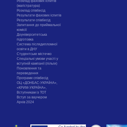
Розклад фахових іспитів
(магістратура)
Розклад співбесід
Результати фахових іспитів
Результати співбесід
Запитання до приймальної
комісії
Доуніверситетська
підготовка
Система післядипломної
освіти в ДНУ
Cтудентське містечко
Спеціальні умови участі у
вступній кампанії (пільги)
Поновлення та
переведення
Програми співбесід
ОЦ «ДОНБАС-УКРАЇНА»,
«КРИМ-УКРАЇНА»,
Вступникам із ТОТ
Вступ за ваучером
Архів 2024