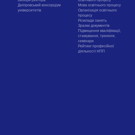
Вибори ректора
освітнього процесу
Дніпровський консорціум
Мова освітнього процесу
університетів
Організація освітнього
процесу
Розклади занять
Зразки документів
Підвищення кваліфікації,
стажування, тренінги,
семінари
Рейтинг професійної
діяльності НПП