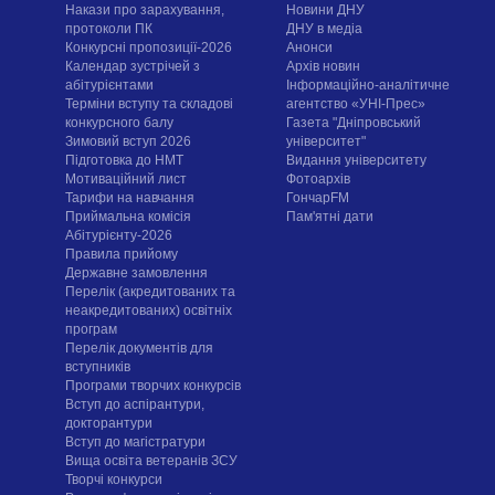
Накази про зарахування,
Новини ДНУ
протоколи ПК
ДНУ в медіа
Конкурсні пропозиції-2026
Анонси
Календар зустрічей з
Архів новин
абітурієнтами
Інформаційно-аналітичне
Терміни вступу та складові
агентство «УНІ-Прес»
конкурсного балу
Газета "Дніпровський
Зимовий вступ 2026
університет"
Підготовка до НМТ
Видання університету
Мотиваційний лист
Фотоархів
Тарифи на навчання
ГончарFM
Приймальна комісія
Пам'ятні дати
Абітурієнту-2026
Правила прийому
Державне замовлення
Перелік (акредитованих та
неакредитованих) освітніх
програм
Перелік документів для
вступників
Програми творчих конкурсiв
Вступ до аспірантури,
докторантури
Вступ до магістратури
Вища освіта ветеранів ЗСУ
Творчі конкурси