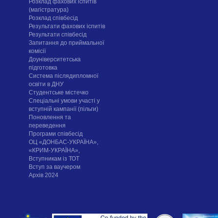
Розклад фахових іспитів
(магістратура)
Розклад співбесід
Результати фахових іспитів
Результати співбесід
Запитання до приймальної
комісії
Доуніверситетська
підготовка
Система післядипломної
освіти в ДНУ
Cтудентське містечко
Спеціальні умови участі у
вступній кампанії (пільги)
Поновлення та
переведення
Програми співбесід
ОЦ «ДОНБАС-УКРАЇНА»,
«КРИМ-УКРАЇНА»,
Вступникам із ТОТ
Вступ за ваучером
Архів 2024