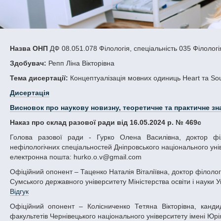
Назва ОНП
ДФ 08.051.078 Філологія, спеціальність 035 Філологі
Здобувач:
Репп Ліна Вікторівна
Тема дисертації:
Концептуалізація мовних одиниць Heart та Soul
Дисертація
Висновок про наукову новизну, теоретичне та практичне зн
Наказ про склад разової ради від 16.05.2024 р. № 469с
Голова разової ради - Гурко Олена Василівна, доктор філологічних наук, професор, завідувачка кафедри англійської мови для
нефілологічних спеціальностей Дніпровського національного унів
електронна пошта: hurko.o.v@gmail.com
Офіційний опонент – Таценко Наталія Віталіївна, доктор філологічних наук, професор, завідувачка кафедри іноземних мов та лінгводидактики
Сумського державного університету Міністерства освіти і науки У
Відгук
Офіційний опонент – Колісниченко Тетяна Вікторівна, кандидат філологічних наук, доцент кафедри іноземних мов для гуманітарних
факультетів Чернівецького національного університету імені Юрія