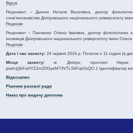
Відгук
Рецензент – Дьячок Наталя Василівна, доктор філологічних наук, професор, завідувачка кафедри загального мовознавства та
слов’янознавства Дніпровського національного університету імені
Рецензія
Рецензент – Панченко Олена Іванівна, доктор філологічних наук, професор, завідувачка кафедри перекладу та лінгвістичної підготовки
іноземців Дніпровського національного університету імені Олеся 
Рецензія
Дата і час захисту:
24 червня 2024 р. Початок о 11 годині (в д
Місце захисту:
м. Дніпро, проспект Науки, 72 Z
pwd=jQbFaHYZ2m2DGyeM73VTLS0FqkSsQO.1 Ідентифікатор конфе
Відеозапис
Рішення разової ради
Наказ про видачу диплома