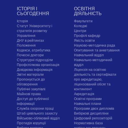
ІСТОРІЯ І
ОСВІТНЯ
СЬОГОДЕННЯ
ДІЯЛЬНІСТЬ
Історія
Факультети
Статут Університету і
Коледжі
стратегія розвитку
Центри
Управління
Профілі кафедр
ДНУ в рейтингах
Якість освіти
Положення
Науково-методична рада
Кодекси, атрибутика
Опитування та анкетування
Почесні доктори
Навчальний відділ
Структурні підрозділи
Навчально-методичний
Профспілкова організація
відділ
Довідкова інформація
Ліцензія на освітню
Звітні матеріали
діяльність та сертифікати
Пропонується до
про акредитацію,
обговорення
ліцензований обсяг та
Публічні закупівлі
контингент
Майнові права
Акредитація
Доступ до публічної
Освітні програми
інформації
Навчальні плани
Служба охорони праці
Програми двох дипломів
Штаб цивільного захисту
Вибіркові дисципліни
Військово-обліковий відділ
Цифровий репозиторій
Протидія корупції
Нормативна база