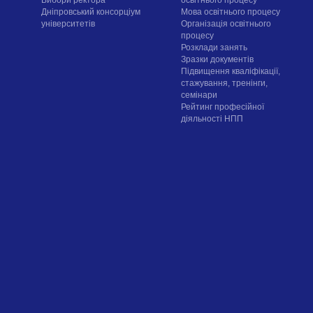
Вибори ректора
освітнього процесу
Дніпровський консорціум
Мова освітнього процесу
університетів
Організація освітнього
процесу
Розклади занять
Зразки документів
Підвищення кваліфікації,
стажування, тренінги,
семінари
Рейтинг професійної
діяльності НПП