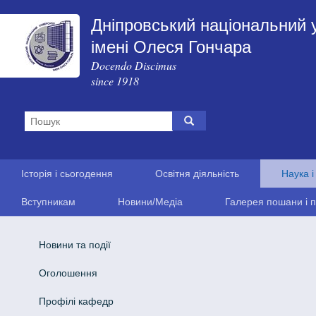
Дніпровський національний 
імені Олеся Гончара
Docendo Discimus
since 1918
Історія і сьогодення
Освітня діяльність
Наука і
Вступникам
Новини/Медіа
Галерея пошани і п
Новини та події
Оголошення
Профілі кафедр