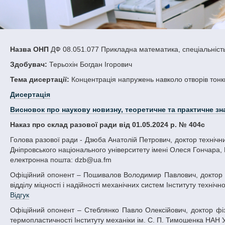
Назва ОНП
ДФ 08.051.077 Прикладна математика, спеціальніст
Здобувач:
Терьохін Богдан Ігорович
Тема дисертації:
Концентрація напружень навколо отворів тонки
Дисертація
Висновок про наукову новизну, теоретичне та практичне зн
Наказ про склад разової ради від 01.05.2024 р. № 404с
Голова разової ради - Дзюба Анатолій Петрович, доктор технічних наук, професор, професор кафедри теоретичної та комп’ютерної механіки
Дніпровського національного університету імені Олеся Гончара, М
електронна пошта: dzb@ua.fm
Офіційний опонент – Пошивалов Володимир Павлович, доктор технічних наук, професор, заступник директора з наукової роботи, завідувач
відділу міцності і надійності механічних систем Інституту технічн
Відгук
Офіційний опонент – Стеблянко Павло Олексійович, доктор фізико-математичних наук, професор, провідний науковий співробітник відділу
термопластичності Інституту механіки ім. С. П. Тимошенка НАН У