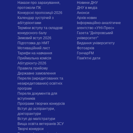
Накази про зарахування,
Новини ДНУ
протоколи ПК
ДНУ в медіа
Конкурсні пропозиції-2026
Анонси
Календар зустрічей з
Архів новин
абітурієнтами
Інформаційно-аналітичне
Терміни вступу та складові
агентство «УНІ-Прес»
конкурсного балу
Газета "Дніпровський
Зимовий вступ 2026
університет"
Підготовка до НМТ
Видання університету
Мотиваційний лист
Фотоархів
Тарифи на навчання
ГончарFM
Приймальна комісія
Пам'ятні дати
Абітурієнту-2026
Правила прийому
Державне замовлення
Перелік (акредитованих та
неакредитованих) освітніх
програм
Перелік документів для
вступників
Програми творчих конкурсiв
Вступ до аспірантури,
докторантури
Вступ до магістратури
Вища освіта ветеранів ЗСУ
Творчі конкурси