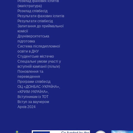
Розклад фахових іспитів
(магістратура)
Розклад співбесід
Результати фахових іспитів
Результати співбесід
Запитання до приймальної
комісії
Доуніверситетська
підготовка
Система післядипломної
освіти в ДНУ
Cтудентське містечко
Спеціальні умови участі у
вступній кампанії (пільги)
Поновлення та
переведення
Програми співбесід
ОЦ «ДОНБАС-УКРАЇНА»,
«КРИМ-УКРАЇНА»,
Вступникам із ТОТ
Вступ за ваучером
Архів 2024