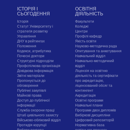
ІСТОРІЯ І
ОСВІТНЯ
СЬОГОДЕННЯ
ДІЯЛЬНІСТЬ
Історія
Факультети
Статут Університету і
Коледжі
стратегія розвитку
Центри
Управління
Профілі кафедр
ДНУ в рейтингах
Якість освіти
Положення
Науково-методична рада
Кодекси, атрибутика
Опитування та анкетування
Почесні доктори
Навчальний відділ
Структурні підрозділи
Навчально-методичний
Профспілкова організація
відділ
Довідкова інформація
Ліцензія на освітню
Звітні матеріали
діяльність та сертифікати
Пропонується до
про акредитацію,
обговорення
ліцензований обсяг та
Публічні закупівлі
контингент
Майнові права
Акредитація
Доступ до публічної
Освітні програми
інформації
Навчальні плани
Служба охорони праці
Програми двох дипломів
Штаб цивільного захисту
Вибіркові дисципліни
Військово-обліковий відділ
Цифровий репозиторій
Протидія корупції
Нормативна база