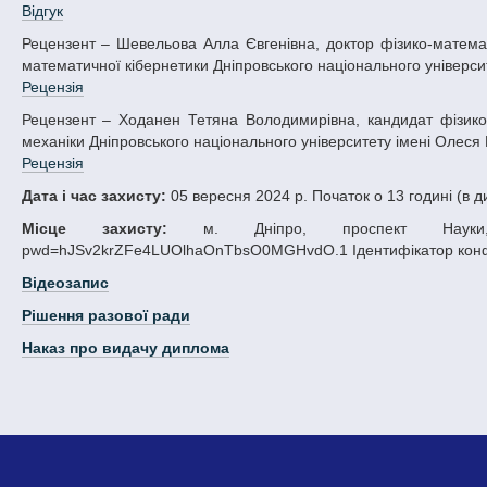
Відгук
Рецензент – Шевельова Алла Євгенівна, доктор фізико-математичних наук, професор, професор кафедри обчислювальної математики та
математичної кібернетики Дніпровського національного університе
Рецензія
Рецензент – Ходанен Тетяна Володимирівна, кандидат фізико-математичних наук, доцент, доцент кафедри теоретичної та комп’ютерної
механіки Дніпровського національного університету імені Олеся Г
Рецензія
Дата і час захисту:
05 вересня 2024 р. Початок о 13 годині (в 
Місце захисту:
м. Дніпро, проспект Науки, 72
pwd=hJSv2krZFe4LUOlhaOnTbsO0MGHvdO.1 Ідентифікатор конфер
Відеозапис
Рішення разової ради
Наказ про видачу диплома