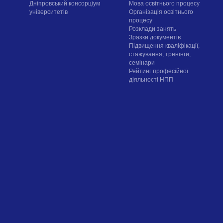
Дніпровський консорціум
Мова освітнього процесу
університетів
Організація освітнього
процесу
Розклади занять
Зразки документів
Підвищення кваліфікації,
стажування, тренінги,
семінари
Рейтинг професійної
діяльності НПП