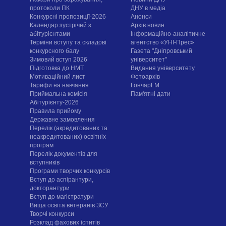
протоколи ПК
ДНУ в медіа
Конкурсні пропозиції-2026
Анонси
Календар зустрічей з
Архів новин
абітурієнтами
Інформаційно-аналітичне
Терміни вступу та складові
агентство «УНІ-Прес»
конкурсного балу
Газета "Дніпровський
Зимовий вступ 2026
університет"
Підготовка до НМТ
Видання університету
Мотиваційний лист
Фотоархів
Тарифи на навчання
ГончарFM
Приймальна комісія
Пам'ятні дати
Абітурієнту-2026
Правила прийому
Державне замовлення
Перелік (акредитованих та
неакредитованих) освітніх
програм
Перелік документів для
вступників
Програми творчих конкурсiв
Вступ до аспірантури,
докторантури
Вступ до магістратури
Вища освіта ветеранів ЗСУ
Творчі конкурси
Розклад фахових іспитів