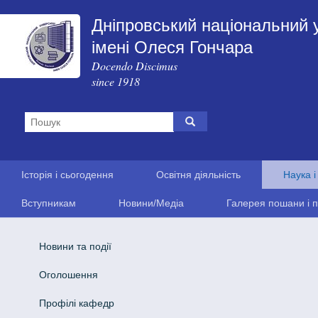
Дніпровський національний 
імені Олеся Гончара
Docendo Discimus
since 1918
Історія і сьогодення
Освітня діяльність
Наука і
Вступникам
Новини/Медіа
Галерея пошани і п
Новини та події
Оголошення
Профілі кафедр