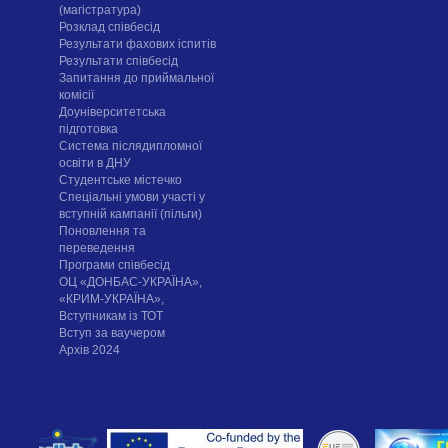
(магістратура)
Розклад співбесід
Результати фахових іспитів
Результати співбесід
Запитання до приймальної
комісії
Доуніверситетська
підготовка
Система післядипломної
освіти в ДНУ
Cтудентське містечко
Спеціальні умови участі у
вступній кампанії (пільги)
Поновлення та
переведення
Програми співбесід
ОЦ «ДОНБАС-УКРАЇНА»,
«КРИМ-УКРАЇНА»,
Вступникам із ТОТ
Вступ за ваучером
Архів 2024