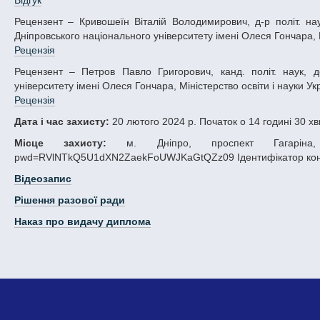
Відгук
Рецензент – Кривошеїн Віталій Володимирович, д-р політ. наук, проф., в.о. декана факультету суспільних наук і міжнародних відносин
Дніпровського національного університету імені Олеся Гончара, М
Рецензія
Рецензент – Петров Павло Григорович, канд. політ. наук, доц., доцент кафедри міжнародних відносин Дніпровського національного
університету імені Олеся Гончара, Міністерство освіти і науки Ук
Рецензія
Дата і час захисту:
20 лютого 2024 р. Початок о 14 годині 30 х
Місце захисту:
м. Дніпро, проспект Гагаріна, 72
pwd=RVlNTkQ5U1dXN2ZaekFoUWJKaGtQZz09 Ідентифікатор конфе
Відеозапис
Рішення разової ради
Наказ про видачу диплома