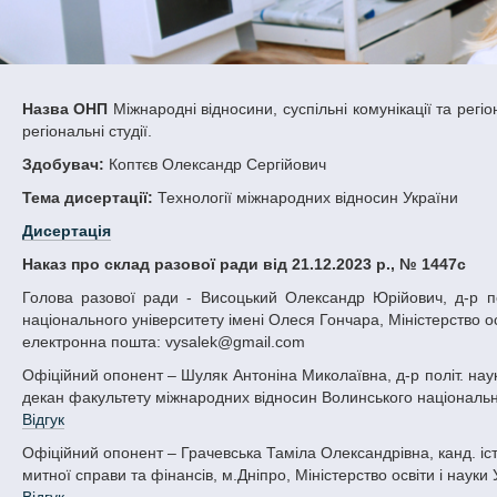
Назва ОНП
Міжнародні відносини, суспільні комунікації та регіон
регіональні студії.
Здобувач:
Коптєв Олександр Сергійович
Тема дисертації:
Технології міжнародних відносин України
Дисертація
Наказ про склад разової ради від 21.12.2023 р., № 1447с
Голова разової ради - Висоцький Олександр Юрійович, д-р політ. наук, проф., професор кафедри міжнародних відносин Дніпровського
національного університету імені Олеся Гончара, Міністерство осв
електронна пошта: vysalek@gmail.com
Офіційний опонент – Шуляк Антоніна Миколаївна, д-р політ. наук, проф., професор кафедри міжнародних комунікацій та політичного аналізу,
декан факультету міжнародних відносин Волинського національного
Відгук
Офіційний опонент – Грачевська Таміла Олександрівна, канд. іст. наук, доц., доцент кафедри міжнародних економічних відносин Університету
митної справи та фінансів, м.Дніпро, Міністерство освіти і науки 