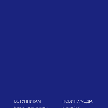
ВСТУПНИКАМ
НОВИНИ/МЕДІА
Накази про зарахування,
Новини ДНУ