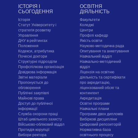
ІСТОРІЯ І
ОСВІТНЯ
СЬОГОДЕННЯ
ДІЯЛЬНІСТЬ
Історія
Факультети
Статут Університету і
Коледжі
стратегія розвитку
Центри
Управління
Профілі кафедр
ДНУ в рейтингах
Якість освіти
Положення
Науково-методична рада
Кодекси, атрибутика
Опитування та анкетування
Почесні доктори
Навчальний відділ
Структурні підрозділи
Навчально-методичний
Профспілкова організація
відділ
Довідкова інформація
Ліцензія на освітню
Звітні матеріали
діяльність та сертифікати
Пропонується до
про акредитацію,
обговорення
ліцензований обсяг та
Публічні закупівлі
контингент
Майнові права
Акредитація
Доступ до публічної
Освітні програми
інформації
Навчальні плани
Служба охорони праці
Програми двох дипломів
Штаб цивільного захисту
Вибіркові дисципліни
Військово-обліковий відділ
Цифровий репозиторій
Протидія корупції
Нормативна база
Вибори ректора
освітнього процесу