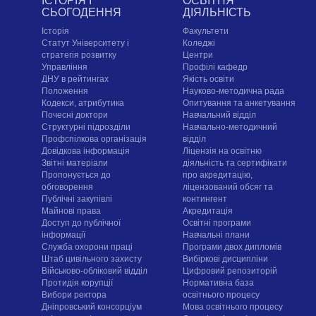
ІСТОРІЯ І
ОСВІТНЯ
СЬОГОДЕННЯ
ДІЯЛЬНІСТЬ
Історія
Факультети
Статут Університету і
Коледжі
стратегія розвитку
Центри
Управління
Профілі кафедр
ДНУ в рейтингах
Якість освіти
Положення
Науково-методична рада
Кодекси, атрибутика
Опитування та анкетування
Почесні доктори
Навчальний відділ
Структурні підрозділи
Навчально-методичний
Профспілкова організація
відділ
Довідкова інформація
Ліцензія на освітню
Звітні матеріали
діяльність та сертифікати
Пропонується до
про акредитацію,
обговорення
ліцензований обсяг та
Публічні закупівлі
контингент
Майнові права
Акредитація
Доступ до публічної
Освітні програми
інформації
Навчальні плани
Служба охорони праці
Програми двох дипломів
Штаб цивільного захисту
Вибіркові дисципліни
Військово-обліковий відділ
Цифровий репозиторій
Протидія корупції
Нормативна база
Вибори ректора
освітнього процесу
Дніпровський консорціум
Мова освітнього процесу