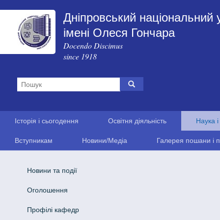
Дніпровський національний 
імені Олеся Гончара
Docendo Discimus
since 1918
Історія і сьогодення
Освітня діяльність
Наука і
Вступникам
Новини/Медіа
Галерея пошани і п
Новини та події
Оголошення
Профілі кафедр