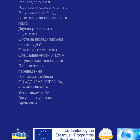
Розклад співбесід
Результати фахових іспитів
Результати співбесід
Запитання до приймальної
комісії
Доуніверситетська
підготовка
Система післядипломної
освіти в ДНУ
Cтудентське містечко
Спеціальні умови участі у
вступній кампанії (пільги)
Поновлення та
переведення
Програми співбесід
ОЦ «ДОНБАС-УКРАЇНА»,
«КРИМ-УКРАЇНА»,
Вступникам із ТОТ
Вступ за ваучером
Архів 2024