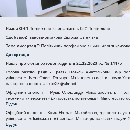
Назва ОНП
Політологія, спеціальність 052 Політологія.
Здобувач:
Іванова-Биканова Вікторія Євгенівна
Тема дисертації:
Політичний перфоманс як чинник антикризової 
Дисертація
Наказ про склад разової ради від 21.12.2023 р., № 1447с
Голова разової ради - Третяк Олексій Анатолійович, д-р політ. наук, проф., завідувач кафедри політології Дніпровський національний
університет імені Олеся Гончара, Міністерство освіти і науки Укр
електронна пошта: alexsir25@ukr.net
Офіційний опонент – Рудік Олександр Миколайович, к-т політ. наук, доцент, доцент кафедри історії та політичної теорії, Національний
технічний університет «Дніпровська політехніка», Міністерство осв
Відгук
Офіційний опонент – Хома Наталія Михайлівна, д-р політ. наук, проф., професор кафедри політології та міжнародних відносин Національний
університет «Львівська політехніка», Міністерство освіти і науки 
Відгук