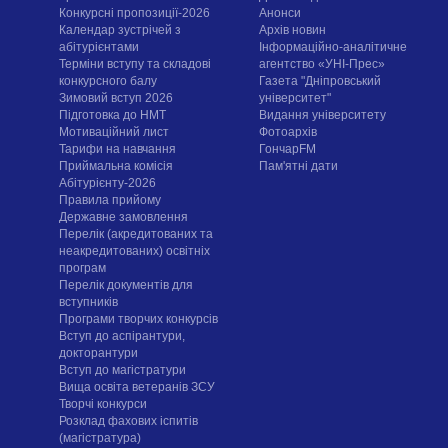
Конкурсні пропозиції-2026
Анонси
Календар зустрічей з
Архів новин
абітурієнтами
Інформаційно-аналітичне
Терміни вступу та складові
агентство «УНІ-Прес»
конкурсного балу
Газета "Дніпровський
Зимовий вступ 2026
університет"
Підготовка до НМТ
Видання університету
Мотиваційний лист
Фотоархів
Тарифи на навчання
ГончарFM
Приймальна комісія
Пам'ятні дати
Абітурієнту-2026
Правила прийому
Державне замовлення
Перелік (акредитованих та
неакредитованих) освітніх
програм
Перелік документів для
вступників
Програми творчих конкурсiв
Вступ до аспірантури,
докторантури
Вступ до магістратури
Вища освіта ветеранів ЗСУ
Творчі конкурси
Розклад фахових іспитів
(магістратура)