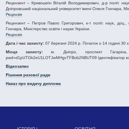
Рецензент – Кривошеїн Віталій Володимирович, д-р політ. наук, проф., в.о. декана факультету суспільних наук та міжнародних відносин,
Дніпровський національний університет імені Олеся Гончара, Міні
Рецензія
Рецензент – Петров Павло Григорович, к-т політ. наук, доц., міжнародних відносин Дніпровський національний університет імені Олеся
Гончара, Міністерство освіти і науки України.
Рецензія
Дата і час захисту:
07 березня 2024 р. Початок о 14 годині 30 
Місце захисту:
м. Дніпро, проспект Гагаріна, 72
pwd=d1pUTGk2eU1LOTJwMHgvTFBob2NBUT09 Ідентифікатор конфе
Відеозапис
Рішення разової ради
Наказ про видачу диплома