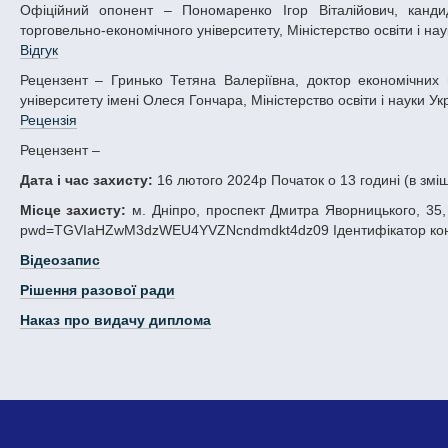
Офіційний опонент – Пономаренко Ігор Віталійович, кандидат економічних наук, доцент, доцент кафедри маркетингу Державного
торговельно-економічного університету, Міністерство освіти і нау
Відгук
Рецензент – Гринько Тетяна Валеріївна, доктор економічних наук, професор, декан факультету економіки Дніпровського національного
університету імені Олеся Гончара, Міністерство освіти і науки Ук
Рецензія
Рецензент –
Дата і час захисту:
16 лютого 2024р Початок о 13 годині (в зм
Місце захисту:
м. Дніпро, проспект Дмитра Яворницького, 35,
pwd=TGVIaHZwM3dzWEU4YVZNcndmdkt4dz09 Ідентифікатор конфе
Відеозапис
Рішення разової ради
Наказ про видачу диплома