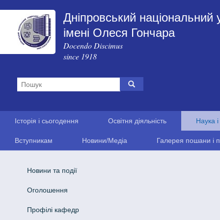
Дніпровський національний 
імені Олеся Гончара
Docendo Discimus
since 1918
Історія і сьогодення
Освітня діяльність
Наука і
Вступникам
Новини/Медіа
Галерея пошани і п
Новини та події
Оголошення
Профілі кафедр