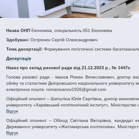
Назва ОНП
Економіка, спеціальність 051 Економіка.
Здобувач:
Острянин Сергій Олександрович
Тема дисертації:
Формування логістичної системи багатоканальн
Дисертація
Наказ про склад разової ради від 21.12.2023 р., № 1447с
Голова разової ради - Іванов Роман Вячеславович, доктор економічних наук, професор, професор кафедри економічного моделювання,
обліку та статистики Дніпровського національного університету ім
електронна пошта: romanivanov1926@gmail.com
Офіційний опонент – Шипуліна Юлія Сергіївна, доктор економічних наук, професор, професор кафедри маркетингу Національного технічного
університету «Харківський політехнічний інститут», Міністерство о
Відгук
Офіційний опонент – Обіход Світлана Вікторівна, кандидат економічних наук, доцент, доцент кафедри фінансів та цифрової економіки
Державного університету «Житомирська політехніка», Міністерство
Відгук