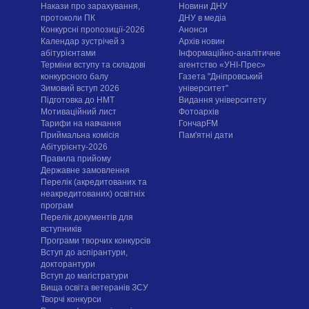
Накази про зарахування,
Новини ДНУ
протоколи ПК
ДНУ в медіа
Конкурсні пропозиції-2026
Анонси
Календар зустрічей з
Архів новин
абітурієнтами
Інформаційно-аналітичне
Терміни вступу та складові
агентство «УНІ-Прес»
конкурсного балу
Газета "Дніпровський
Зимовий вступ 2026
університет"
Підготовка до НМТ
Видання університету
Мотиваційний лист
Фотоархів
Тарифи на навчання
ГончарFM
Приймальна комісія
Пам'ятні дати
Абітурієнту-2026
Правила прийому
Державне замовлення
Перелік (акредитованих та
неакредитованих) освітніх
програм
Перелік документів для
вступників
Програми творчих конкурсiв
Вступ до аспірантури,
докторантури
Вступ до магістратури
Вища освіта ветеранів ЗСУ
Творчі конкурси