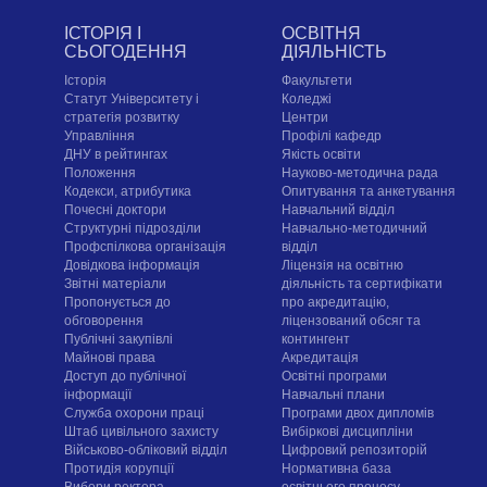
ІСТОРІЯ І
ОСВІТНЯ
СЬОГОДЕННЯ
ДІЯЛЬНІСТЬ
Історія
Факультети
Статут Університету і
Коледжі
стратегія розвитку
Центри
Управління
Профілі кафедр
ДНУ в рейтингах
Якість освіти
Положення
Науково-методична рада
Кодекси, атрибутика
Опитування та анкетування
Почесні доктори
Навчальний відділ
Структурні підрозділи
Навчально-методичний
Профспілкова організація
відділ
Довідкова інформація
Ліцензія на освітню
Звітні матеріали
діяльність та сертифікати
Пропонується до
про акредитацію,
обговорення
ліцензований обсяг та
Публічні закупівлі
контингент
Майнові права
Акредитація
Доступ до публічної
Освітні програми
інформації
Навчальні плани
Служба охорони праці
Програми двох дипломів
Штаб цивільного захисту
Вибіркові дисципліни
Військово-обліковий відділ
Цифровий репозиторій
Протидія корупції
Нормативна база