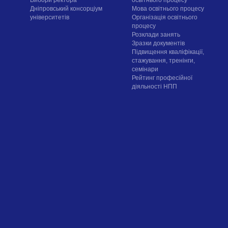
Вибори ректора
освітнього процесу
Дніпровський консорціум
Мова освітнього процесу
університетів
Організація освітнього
процесу
Розклади занять
Зразки документів
Підвищення кваліфікації,
стажування, тренінги,
семінари
Рейтинг професійної
діяльності НПП