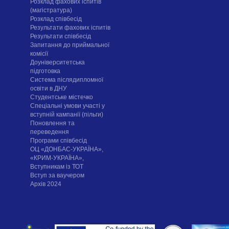
Розклад фахових іспитів
(магістратура)
Розклад співбесід
Результати фахових іспитів
Результати співбесід
Запитання до приймальної
комісії
Доуніверситетська
підготовка
Система післядипломної
освіти в ДНУ
Cтудентське містечко
Спеціальні умови участі у
вступній кампанії (пільги)
Поновлення та
переведення
Програми співбесід
ОЦ «ДОНБАС-УКРАЇНА»,
«КРИМ-УКРАЇНА»,
Вступникам із ТОТ
Вступ за ваучером
Архів 2024