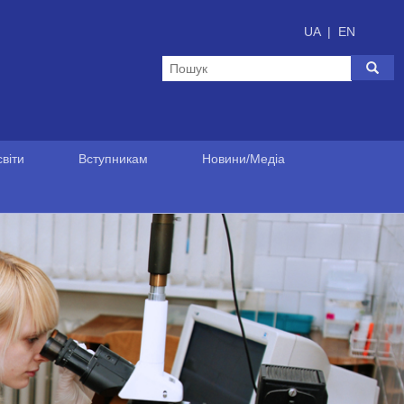
UA
|
EN
віти
Вступникам
Новини/Медіа