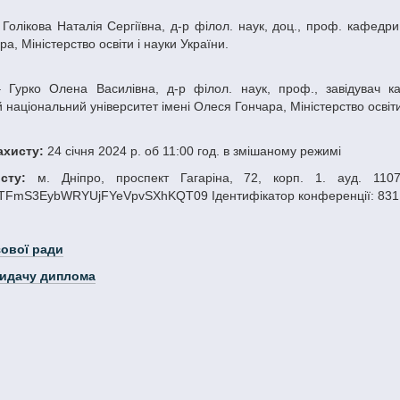
а, Міністерство освіти і науки України.
 національний університет імені Олеся Гончара, Міністерство освіти
захисту:
24 січня 2024 р. об 11:00 год. в змішаному режимі
исту:
м. Дніпро, проспект Гагаріна, 72, корп. 1. ауд. 1107 
mS3EybWRYUjFYeVpvSXhKQT09 Ідентифікатор конференції: 831 6
зової ради
видачу диплома