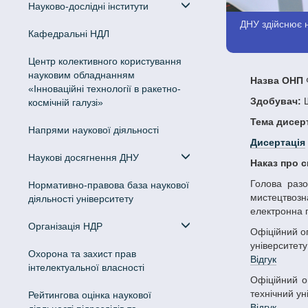
Науково-дослідні інститути
ДНУ здійснює н
Кафедральні НДЛ
Центр колективного користування
науковим обладнанням
Назва ОНП
Ф
«Інноваційні технології в ракетно-
Здобувач:
Ш
космічній галузі»
Тема дисерт
Напрями наукової діяльності
Дисертація
Наукові досягнення ДНУ
Наказ про 
Голова разової ради - Попова Ірина Степанівна, д-р філол. наук, проф., в. о. декана факультету української й іноземної філології та
Нормативно-правова база наукової
мистецтвозна
діяльності університету
електронна 
Організація НДР
Офіційний опонент – Бобух Надія Миколаївна, д-р філол. наук, проф., завідувач кафедри української, іноземних мов та перекладу Полтавського
університету
Охорона та захист прав
Відгук
інтелектуальної власності
Офіційний опонент – Тараненко Ксенія Володимирівна, канд. філол. наук, доц., доц. кафедри філології та мовної комунікації, Національний
технічний ун
Рейтингова оцінка наукової
Відгук