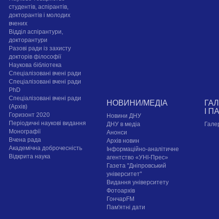
студентів, аспірантів,
докторантів і молодих
вчених
Відділ аспірантури,
докторантури
Разові ради із захисту
докторів філософії
Наукова бібліотека
Спеціалізовані вчені ради
Спеціалізовані вчені ради
PhD
Спеціалізовані вчені ради
НОВИНИ/МЕДІА
ГА
(Архів)
І П
Горизонт 2020
Новини ДНУ
Періодичні наукові видання
ДНУ в медіа
Гале
Монографії
Анонси
Вчена рада
Архів новин
Академічна доброчесність
Інформаційно-аналітичне
Відкрита наука
агентство «УНІ-Прес»
Газета "Дніпровський
університет"
Видання університету
Фотоархів
ГончарFM
Пам'ятні дати