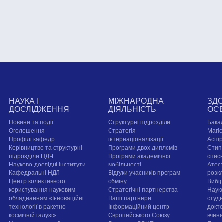
НАУКА І
МІЖНАРОДНА
ЗД
ДОСЛІДЖЕННЯ
ДІЯЛЬНІСТЬ
ОС
Новини та події
Структурні підрозділи
Бака
Оголошення
Стратегія
Магі
Профілі кафедр
інтернаціоналізації
Аспі
Керівництво та структурні
Програми двох дипломів
Стип
підрозділи НДЧ
Програми академічної
спис
Науково-дослідні інститути
мобільності
Атест
Кафедральні НДЛ
Відгуки учасників програм
розк
Центр колективного
обміну
Вибі
користування науковим
Стратегічні партнерства
Наук
обладнанням «Інноваційні
Наші партнери
студе
технології в ракетно-
Інформаційний центр
докт
космічній галузі»
Європейського Союзу
вчен