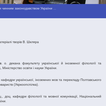
 чинним законодавством України ...
теріалі творів В. Шкляра
Міністерство освіти і науки України.
овариств (Укркоопспілка).
аїни.