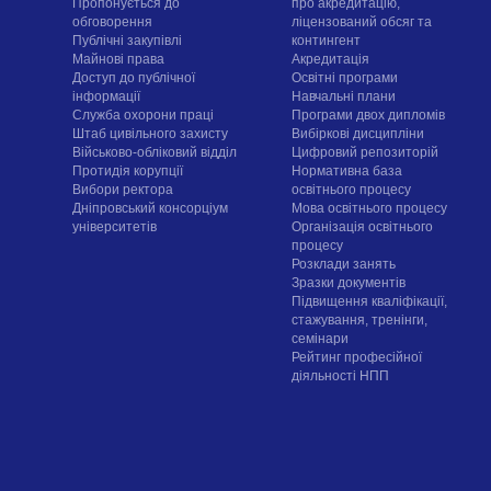
Пропонується до
про акредитацію,
обговорення
ліцензований обсяг та
Публічні закупівлі
контингент
Майнові права
Акредитація
Доступ до публічної
Освітні програми
інформації
Навчальні плани
Служба охорони праці
Програми двох дипломів
Штаб цивільного захисту
Вибіркові дисципліни
Військово-обліковий відділ
Цифровий репозиторій
Протидія корупції
Нормативна база
Вибори ректора
освітнього процесу
Дніпровський консорціум
Мова освітнього процесу
університетів
Організація освітнього
процесу
Розклади занять
Зразки документів
Підвищення кваліфікації,
стажування, тренінги,
семінари
Рейтинг професійної
діяльності НПП