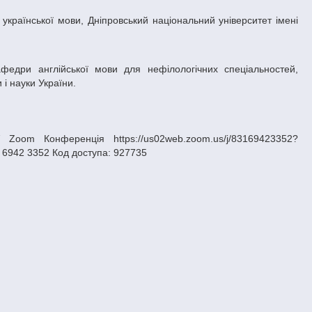
 і науки України.
Zoom Конференція https://us02web.zoom.us/j/83169423352?
942 3352 Код доступа: 927735