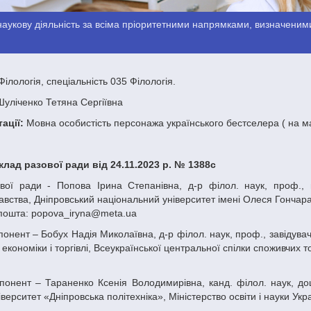
аукову діяльність за всіма пріоритетними напрямками, визначеними
ілологія, спеціальність 035 Філологія.
уліченко Тетяна Сергіївна
ації:
Мовна особистість персонажа українського бестселера ( на ма
склад разової ради від 24.11.2023 р. № 1388с
вства, Дніпровський національний університет імені Олеся Гончара, 
пошта: popova_iryna@meta.ua
 економіки і торгівлі, Всеукраїнської центральної спілки споживчих т
іверситет «Дніпровська політехніка», Міністерство освіти і науки Укр