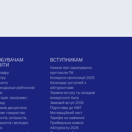
ОБУВАЧАМ
ВСТУПНИКАМ
ВІТИ
Накази про зарахування,
лавру
протоколи ПК
стру
Конкурсні пропозиції-2026
ранту
Календар зустрічей з
ендіальні рейтингові
абітурієнтами
ки
Терміни вступу та складові
ація: програми і
конкурсного балу
лад
Зимовий вступ 2026
ркові дисципліни
Підготовка до НМТ
ове товариство
Мотиваційний лист
нтів, аспірантів,
Тарифи на навчання
орантів і молодих
Приймальна комісія
их
Абітурієнту-2026