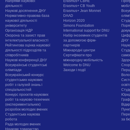
Напрями наукової
Erasmus+ CBHE
Прог
діяльності
Erasmus+ CB Youth
мобі
Наукові досягнення ДНУ
Erasmus+ Jean Monnet
Всеук
Нормативно-правова база
DAAD
олім
наукової діяльності
Horizon 2020
Студ
університету
Simons Foundation
Поря
Організація НДР
International support for DNU
докум
Охорона та захист прав
Набір іноземних студентів
Цифр
інтелектуальної власності
за допомогою фірм-
ДНУ
Рейтингова оцінка наукової
партнерів
Наук
діяльності підрозділів та
Міжнародні центри
Студ
співробітників
Сертифікати про
само
Наукові конференції ДНУ
міжнародну мобільність
Здор
Всеукраїнські студентські
Welcome to DNU
Спорт
олімпіади
Заходи і події
Перш
Всеукраїнський конкурс
Воло
студентських наукових
Сист
робіт з галузей знань і
осві
спеціальностей
Cтуд
Конкурс проєктів наукових
Юрид
робіт та науково-технічних
Граф
(експериментальних)
Відк
розробок молодих вчених
Пунк
Студентська наукова
Пере
робота
за б
Рада молодих вчених
Наукове товариство