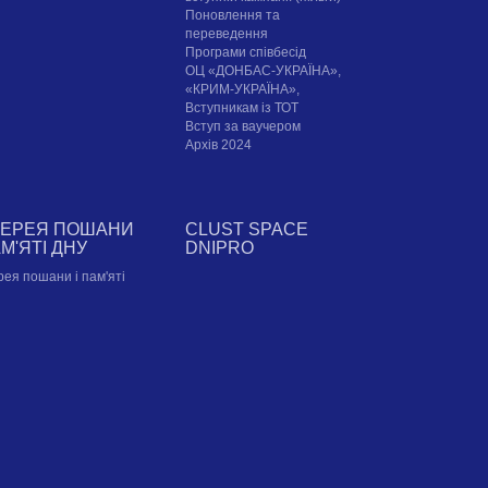
Поновлення та
переведення
Програми співбесід
ОЦ «ДОНБАС-УКРАЇНА»,
«КРИМ-УКРАЇНА»,
Вступникам із ТОТ
Вступ за ваучером
Архів 2024
ЛЕРЕЯ ПОШАНИ
CLUST SPACE
АМ'ЯТІ ДНУ
DNIPRO
рея пошани і пам'яті