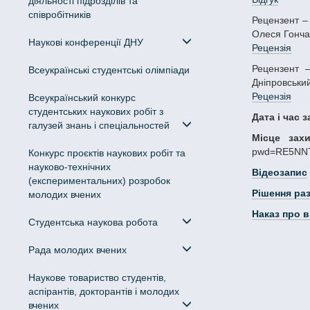
діяльності підрозділів та
співробітників
Рецензент – Голікова Наталія Сергіївна, д-р філол. наук, доц., проф. кафедри української мови, Дніпровський національний університет імені
Олеся Гончар
Наукові конференції ДНУ
Рецензія
Рецензент – Гурко Олена Василівна, д-р філол. наук, проф., завідувач кафедри англійської мови для нефілологічних спеціальностей,
Всеукраїнські студентські олімпіади
Дніпровський
Рецензія
Всеукраїнський конкурс
студентських наукових робіт з
Дата і час 
галузей знань і спеціальностей
Місце зах
pwd=RE5NNTF
Конкурс проєктів наукових робіт та
науково-технічних
Відеозапис
(експериментальних) розробок
Рішення ра
молодих вчених
Наказ про 
Студентська наукова робота
Рада молодих вчених
Наукове товариство студентів,
аспірантів, докторантів і молодих
вчених