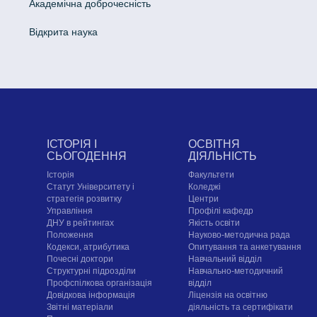
Академічна доброчесність
Відкрита наука
ІСТОРІЯ І
ОСВІТНЯ
СЬОГОДЕННЯ
ДІЯЛЬНІСТЬ
Історія
Факультети
Статут Університету і
Коледжі
стратегія розвитку
Центри
Управління
Профілі кафедр
ДНУ в рейтингах
Якість освіти
Положення
Науково-методична рада
Кодекси, атрибутика
Опитування та анкетування
Почесні доктори
Навчальний відділ
Структурні підрозділи
Навчально-методичний
Профспілкова організація
відділ
Довідкова інформація
Ліцензія на освітню
Звітні матеріали
діяльність та сертифікати