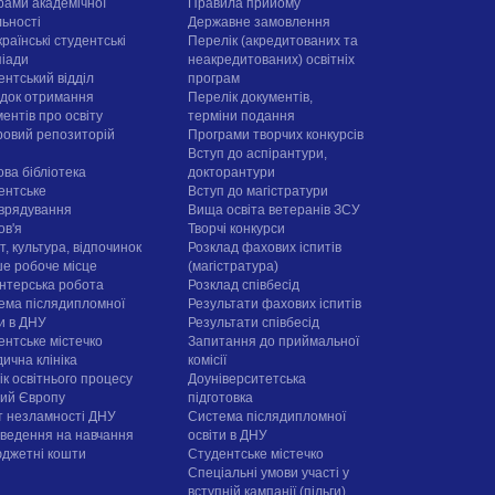
рами академічної
Правила прийому
льності
Державне замовлення
раїнські студентські
Перелік (акредитованих та
піади
неакредитованих) освітніх
ентський відділ
програм
док отримання
Перелік документів,
ентів про освіту
терміни подання
овий репозиторій
Програми творчих конкурсiв
Вступ до аспірантури,
ова бібліотека
докторантури
ентське
Вступ до магістратури
врядування
Вища освіта ветеранів ЗСУ
ов'я
Творчі конкурси
, культура, відпочинок
Розклад фахових іспитів
е робоче місце
(магістратура)
нтерська робота
Розклад співбесід
ема післядипломної
Результати фахових іспитів
ти в ДНУ
Результати співбесід
ентське містечко
Запитання до приймальної
ична клініка
комісії
ік освітнього процесу
Доуніверситетська
рий Європу
підготовка
т незламності ДНУ
Система післядипломної
ведення на навчання
освіти в ДНУ
юджетні кошти
Cтудентське містечко
Спеціальні умови участі у
вступній кампанії (пільги)