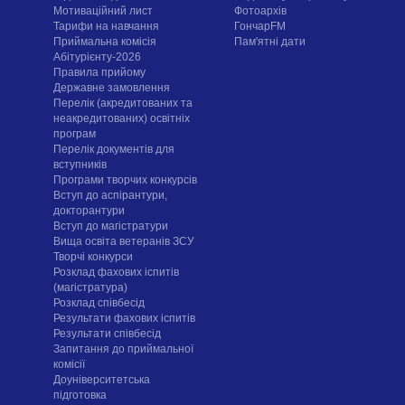
Мотиваційний лист
Фотоархів
Тарифи на навчання
ГончарFM
Приймальна комісія
Пам'ятні дати
Абітурієнту-2026
Правила прийому
Державне замовлення
Перелік (акредитованих та
неакредитованих) освітніх
програм
Перелік документів для
вступників
Програми творчих конкурсiв
Вступ до аспірантури,
докторантури
Вступ до магістратури
Вища освіта ветеранів ЗСУ
Творчі конкурси
Розклад фахових іспитів
(магістратура)
Розклад співбесід
Результати фахових іспитів
Результати співбесід
Запитання до приймальної
комісії
Доуніверситетська
підготовка