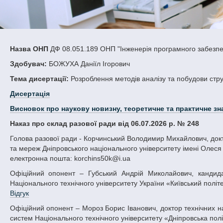
Назва ОНП
ДФ 08.051.189 ОНП "Інженерія програмного забезпеч
Здобувач:
БОЖУХА Даніїл Ігорович
Тема дисертації:
Розроблення методів аналізу та побудови стр
Дисертація
Висновок про наукову новизну, теоретичне та практичне зн
Наказ про склад разової ради від 06.07.2026 р. № 248
Голова разової ради - Корчинський Володимир Михайлович, доктор технічних наук, професор, професор кафедри телекомунікаційних систем
та мереж Дніпровського національного університету імені Олеся 
електронна пошта: korchins50k@i.ua
Офіційний опонент – Губський Андрій Миколайович, кандидат технічних наук, доцент кафедри інформатики та програмної інженерії
Національного технічного університету України «Київський політех
Відгук
Офіційний опонент – Мороз Борис Іванович, доктор технічних наук, професор, професор кафедри програмного забезпечення комп’ютерних
систем Національного технічного університету «Дніпровська політ