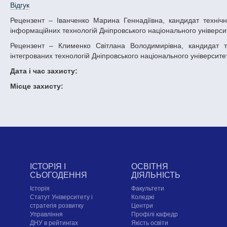
Відгук
Рецензент – Іванченко Марина Геннадіївна, кандидат технічних наук, доцент, доцент кафедри інженерії програмного забезпечення та
інформаційних технологій Дніпровського національного університ
Рецензент – Клименко Світлана Володимирівна, кандидат технічних наук, доцент, завідувач кафедри кібербезпеки та комп’ютерно-
інтегрованих технологій Дніпровського національного університет
Дата і час захисту:
Місце захисту:
ІСТОРІЯ І
ОСВІТНЯ
СЬОГОДЕННЯ
ДІЯЛЬНІСТЬ
Історія
Факультети
Статут Університету і
Коледжі
стратегія розвитку
Центри
Управління
Профілі кафедр
ДНУ в рейтингах
Якість освіти