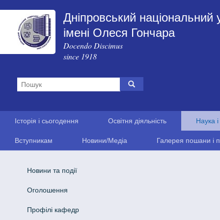
Дніпровський національний 
імені Олеся Гончара
Docendo Discimus
since 1918
Історія і сьогодення
Освітня діяльність
Наука і
Вступникам
Новини/Медіа
Галерея пошани і п
Новини та події
Оголошення
Профілі кафедр