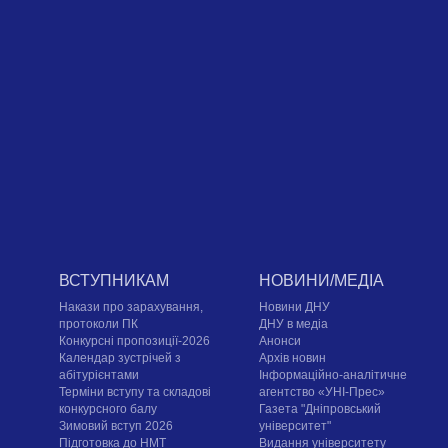
ВСТУПНИКАМ
НОВИНИ/МЕДІА
Накази про зарахування,
Новини ДНУ
протоколи ПК
ДНУ в медіа
Конкурсні пропозиції-2026
Анонси
Календар зустрічей з
Архів новин
абітурієнтами
Інформаційно-аналітичне
Терміни вступу та складові
агентство «УНІ-Прес»
конкурсного балу
Газета "Дніпровський
Зимовий вступ 2026
університет"
Підготовка до НМТ
Видання університету