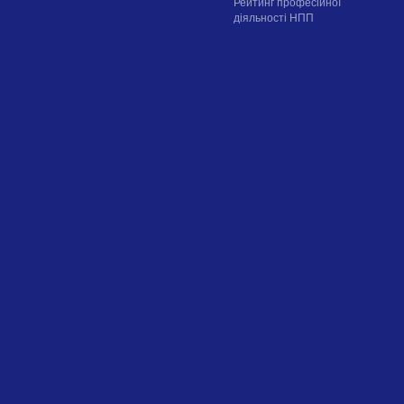
Рейтинг професійної
діяльності НПП