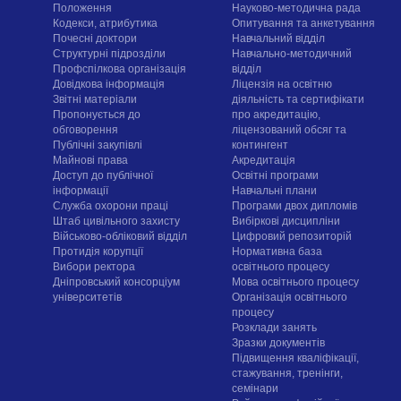
Положення
Науково-методична рада
Кодекси, атрибутика
Опитування та анкетування
Почесні доктори
Навчальний відділ
Структурні підрозділи
Навчально-методичний
Профспілкова організація
відділ
Довідкова інформація
Ліцензія на освітню
Звітні матеріали
діяльність та сертифікати
Пропонується до
про акредитацію,
обговорення
ліцензований обсяг та
Публічні закупівлі
контингент
Майнові права
Акредитація
Доступ до публічної
Освітні програми
інформації
Навчальні плани
Служба охорони праці
Програми двох дипломів
Штаб цивільного захисту
Вибіркові дисципліни
Військово-обліковий відділ
Цифровий репозиторій
Протидія корупції
Нормативна база
Вибори ректора
освітнього процесу
Дніпровський консорціум
Мова освітнього процесу
університетів
Організація освітнього
процесу
Розклади занять
Зразки документів
Підвищення кваліфікації,
стажування, тренінги,
семінари