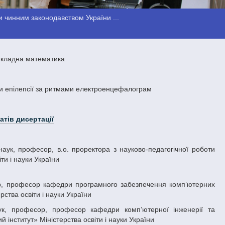
 чинним законодавством України ...
икладна математика
 епілепсії за ритмами електроенцефалограм
атів дисертації
ти і науки України
ства освіти і науки України
 інститут» Міністерства освіти і науки України