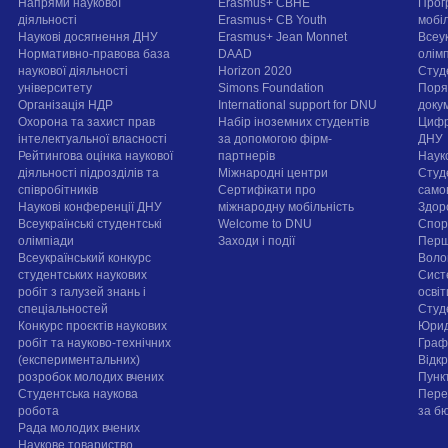
Напрями наукової
Erasmus+ CBHE
Прог
діяльності
Erasmus+ CB Youth
мобі
Наукові досягнення ДНУ
Erasmus+ Jean Monnet
Всеук
Нормативно-правова база
DAAD
олім
наукової діяльності
Horizon 2020
Студ
університету
Simons Foundation
Поря
Організація НДР
International support for DNU
докум
Охорона та захист прав
Набір іноземних студентів
Цифр
інтелектуальної власності
за допомогою фірм-
ДНУ
Рейтингова оцінка наукової
партнерів
Наук
діяльності підрозділів та
Міжнародні центри
Студ
співробітників
Сертифікати про
само
Наукові конференції ДНУ
міжнародну мобільність
Здор
Всеукраїнські студентські
Welcome to DNU
Спорт
олімпіади
Заходи і події
Перш
Всеукраїнський конкурс
Воло
студентських наукових
Сист
робіт з галузей знань і
осві
спеціальностей
Cтуд
Конкурс проєктів наукових
Юрид
робіт та науково-технічних
Граф
(експериментальних)
Відк
розробок молодих вчених
Пунк
Студентська наукова
Пере
робота
за б
Рада молодих вчених
Наукове товариство