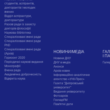
студентів, аспірантів,
докторантів і молодих
вчених
Відділ аспірантури,
докторантури
Разові ради із захисту
докторів філософії
Наукова бібліотека
Спеціалізовані вчені ради
Спеціалізовані вчені ради
PhD
Спеціалізовані вчені ради
НОВИНИ/МЕДІА
ГА
(Архів)
І П
Горизонт 2020
Новини ДНУ
Періодичні наукові видання
ДНУ в медіа
Гале
Монографії
Анонси
Вчена рада
Архів новин
Академічна доброчесність
Інформаційно-аналітичне
Відкрита наука
агентство «УНІ-Прес»
Газета "Дніпровський
університет"
Видання університету
Фотоархів
ГончарFM
Пам'ятні дати