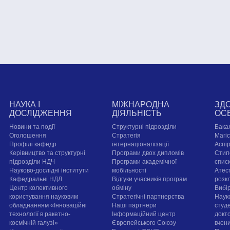
НАУКА І
МІЖНАРОДНА
ЗД
ДОСЛІДЖЕННЯ
ДІЯЛЬНІСТЬ
ОС
Новини та події
Структурні підрозділи
Бака
Оголошення
Стратегія
Магі
Профілі кафедр
інтернаціоналізації
Аспі
Керівництво та структурні
Програми двох дипломів
Стип
підрозділи НДЧ
Програми академічної
спис
Науково-дослідні інститути
мобільності
Атест
Кафедральні НДЛ
Відгуки учасників програм
розк
Центр колективного
обміну
Вибі
користування науковим
Стратегічні партнерства
Наук
обладнанням «Інноваційні
Наші партнери
студе
технології в ракетно-
Інформаційний центр
докт
космічній галузі»
Європейського Союзу
вчен