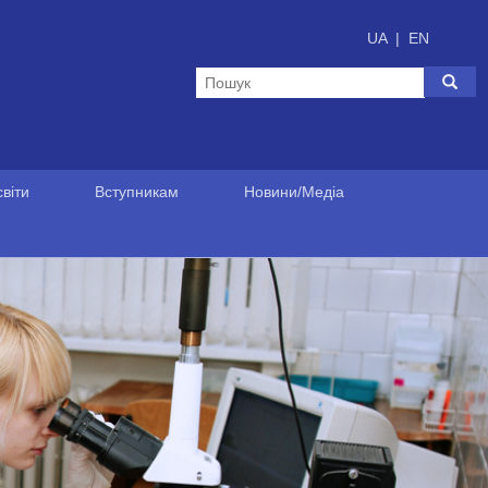
UA
|
EN
віти
Вступникам
Новини/Медіа