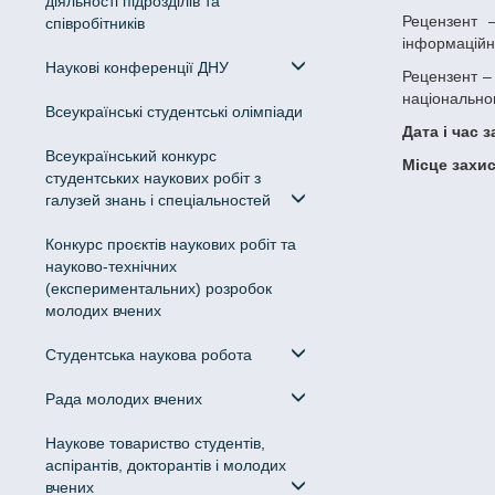
діяльності підрозділів та
Рецензент – Байбуз Олег Григорович, доктор технічних наук, професор, завідувач кафедри інженерії програмного забезпечення та
співробітників
інформаційни
Наукові конференції ДНУ
Рецензент – Зайцев Вадим Григорович, кандидат фізико-математичних наук, доцент, доцент кафедри комп’ютерних технологій Дніпровського
національног
Всеукраїнські студентські олімпіади
Дата і час 
Всеукраїнський конкурс
Місце захи
студентських наукових робіт з
галузей знань і спеціальностей
Конкурс проєктів наукових робіт та
науково-технічних
(експериментальних) розробок
молодих вчених
Студентська наукова робота
Рада молодих вчених
Наукове товариство студентів,
аспірантів, докторантів і молодих
вчених