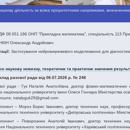
аукову діяльність за всіма пріоритетними напрямками, визначеними
Ф 08.051.186 ОНП "Прикладна математика", спеціальність 113 Пр
НКІН Олександр Андрійович
ації:
Застосування нейромережевого моделювання для діагностики
ро наукову новизну, теоретичне та практичне значення результ
склад разової ради від 06.07.2026 р. № 248
о національного університету імені Олеся Гончара Міністерства осві
пошта: natalyguk29@gmail.com
нального технічного університету «Дніпровська політехніка» Міністер
я Національного технічного університету «Харківський політехнічний