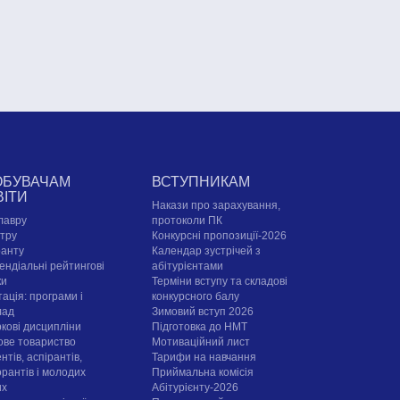
ОБУВАЧАМ
ВСТУПНИКАМ
ВІТИ
Накази про зарахування,
лавру
протоколи ПК
стру
Конкурсні пропозиції-2026
ранту
Календар зустрічей з
ендіальні рейтингові
абітурієнтами
ки
Терміни вступу та складові
ація: програми і
конкурсного балу
лад
Зимовий вступ 2026
ркові дисципліни
Підготовка до НМТ
ове товариство
Мотиваційний лист
нтів, аспірантів,
Тарифи на навчання
орантів і молодих
Приймальна комісія
их
Абітурієнту-2026