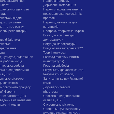
рами академічної
Правила прийому
льності
Державне замовлення
раїнські студентські
Перелік (акредитованих та
піади
неакредитованих) освітніх
ентський відділ
програм
док отримання
Перелік документів для
ентів про освіту
вступників
овий репозиторій
Програми творчих конкурсiв
Вступ до аспірантури,
ова бібліотека
докторантури
ентське
Вступ до магістратури
врядування
Вища освіта ветеранів ЗСУ
ов'я
Творчі конкурси
, культура, відпочинок
Розклад фахових іспитів
е робоче місце
(магістратура)
нтерська робота
Розклад співбесід
ема післядипломної
Результати фахових іспитів
ти в ДНУ
Результати співбесід
ентське містечко
Запитання до приймальної
ична клініка
комісії
ік освітнього процесу
Доуніверситетська
рий Європу
підготовка
т незламності ДНУ
Система післядипломної
ведення на навчання
освіти в ДНУ
юджетні кошти
Cтудентське містечко
Спеціальні умови участі у
вступній кампанії (пільги)