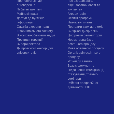
Пропонується до
про акредитацію,
обговорення
ліцензований обсяг та
Публічні закупівлі
контингент
Майнові права
Акредитація
Доступ до публічної
Освітні програми
інформації
Навчальні плани
Служба охорони праці
Програми двох дипломів
Штаб цивільного захисту
Вибіркові дисципліни
Військово-обліковий відділ
Цифровий репозиторій
Протидія корупції
Нормативна база
Вибори ректора
освітнього процесу
Дніпровський консорціум
Мова освітнього процесу
університетів
Організація освітнього
процесу
Розклади занять
Зразки документів
Підвищення кваліфікації,
стажування, тренінги,
семінари
Рейтинг професійної
діяльності НПП