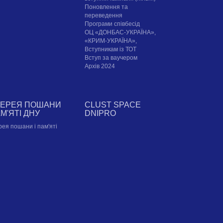
Поновлення та
переведення
Програми співбесід
ОЦ «ДОНБАС-УКРАЇНА»,
«КРИМ-УКРАЇНА»,
Вступникам із ТОТ
Вступ за ваучером
Архів 2024
ЛЕРЕЯ ПОШАНИ
CLUST SPACE
АМ'ЯТІ ДНУ
DNIPRO
рея пошани і пам'яті