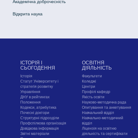
Академічна доброчесність
Відкрита наука
ІСТОРІЯ І
ОСВІТНЯ
СЬОГОДЕННЯ
ДІЯЛЬНІСТЬ
Історія
Факультети
Статут Університету і
Коледжі
стратегія розвитку
Центри
Управління
Профілі кафедр
ДНУ в рейтингах
Якість освіти
Положення
Науково-методична рада
Кодекси, атрибутика
Опитування та анкетування
Почесні доктори
Навчальний відділ
Структурні підрозділи
Навчально-методичний
Профспілкова організація
відділ
Довідкова інформація
Ліцензія на освітню
Звітні матеріали
діяльність та сертифікати