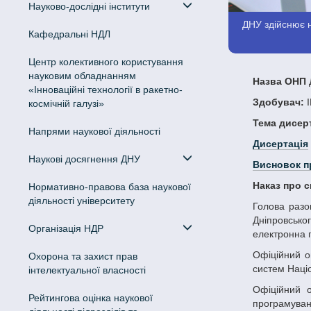
Науково-дослідні інститути
ДНУ здійснює н
Кафедральні НДЛ
Центр колективного користування
науковим обладнанням
Назва ОНП
Д
«Інноваційні технології в ракетно-
Здобувач:
І
космічній галузі»
Тема дисерт
Напрями наукової діяльності
Дисертація
Наукові досягнення ДНУ
Висновок п
Наказ про 
Нормативно-правова база наукової
діяльності університету
Голова разової ради - Гук Наталія Анатоліївна, доктор фізико-математичних наук, професор, в.о. проректора з науково-педагогічної роботи
Дніпровськог
Організація НДР
електронна 
Офіційний опонент – Мороз Борис Іванович, доктор технічних наук, професор, професор кафедри програмного забезпечення комп’ютерних
Охорона та захист прав
систем Націо
інтелектуальної власності
Офіційний опонент – Поворознюк Анатолій Іванович, доктор технічних наук, професор, професор кафедри комп’ютерної інженерії та
Рейтингова оцінка наукової
програмуванн