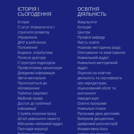
ІСТОРІЯ І
ОСВІТНЯ
СЬОГОДЕННЯ
ДІЯЛЬНІСТЬ
Історія
Факультети
Статут Університету і
Коледжі
стратегія розвитку
Центри
Управління
Профілі кафедр
ДНУ в рейтингах
Якість освіти
Положення
Науково-методична рада
Кодекси, атрибутика
Опитування та анкетування
Почесні доктори
Навчальний відділ
Структурні підрозділи
Навчально-методичний
Профспілкова організація
відділ
Довідкова інформація
Ліцензія на освітню
Звітні матеріали
діяльність та сертифікати
Пропонується до
про акредитацію,
обговорення
ліцензований обсяг та
Публічні закупівлі
контингент
Майнові права
Акредитація
Доступ до публічної
Освітні програми
інформації
Навчальні плани
Служба охорони праці
Програми двох дипломів
Штаб цивільного захисту
Вибіркові дисципліни
Військово-обліковий відділ
Цифровий репозиторій
Протидія корупції
Нормативна база