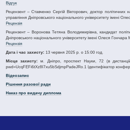
Відгук
Рецензент – Ставченко Сергій Вікторович, доктор політичних наук, професор, в.о. завідувача кафедри політології, соціології та публічного
управління Дніпровського національного університету імені Олеся
Рецензія
Рецензент – Воронова Тетяна Володимирівна, кандидат політичних наук, доцент кафедри політології, соціології та публічного управління
Дніпровського національного університету імені Олеся Гончара Мі
Рецензія
Дата і час захисту:
13 червня 2025 р. о 15:00 год.
Місце захисту:
м. Дніпро, проспект Науки, 72 (в дистанцій
pwd=UcqFEFi6tXz8I7xu5bSdjmpPadeJRo.1 Ідентифікатор конферен
Відеозапис
Рішення разової ради
Наказ про видачу диплома