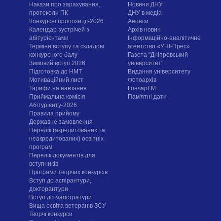
Накази про зарахування,
Новини ДНУ
протоколи ПК
ДНУ в медіа
Конкурсні пропозиції-2026
Анонси
Календар зустрічей з
Архів новин
абітурієнтами
Інформаційно-аналітичне
Терміни вступу та складові
агентство «УНІ-Прес»
конкурсного балу
Газета "Дніпровський
Зимовий вступ 2026
університет"
Підготовка до НМТ
Видання університету
Мотиваційний лист
Фотоархів
Тарифи на навчання
ГончарFM
Приймальна комісія
Пам'ятні дати
Абітурієнту-2026
Правила прийому
Державне замовлення
Перелік (акредитованих та
неакредитованих) освітніх
програм
Перелік документів для
вступників
Програми творчих конкурсiв
Вступ до аспірантури,
докторантури
Вступ до магістратури
Вища освіта ветеранів ЗСУ
Творчі конкурси