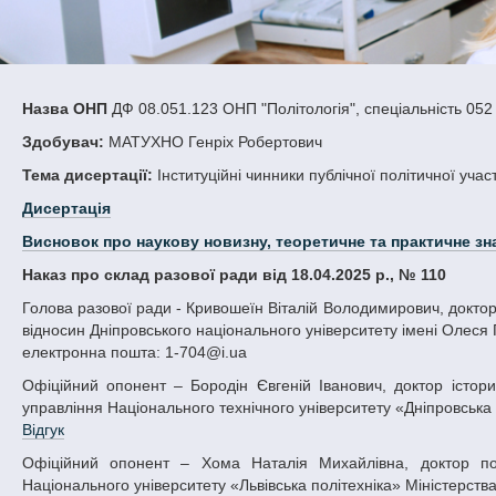
Назва ОНП
ДФ 08.051.123 ОНП "Політологія", спеціальність 052 
Здобувач:
МАТУХНО Генріх Робертович
Тема дисертації:
Інституційні чинники публічної політичної участ
Дисертація
Висновок про наукову новизну, теоретичне та практичне зн
Наказ про склад разової ради від 18.04.2025 р., № 110
Голова разової ради - Кривошеїн Віталій Володимирович, доктор політичних наук, професор, декан факультету суспільних наук і міжнародних
відносин Дніпровського національного університету імені Олеся Г
електронна пошта: 1-704@i.ua
Офіційний опонент – Бородін Євгеній Іванович, доктор історичних наук, професор, директор Навчально-наукового інституту державного
управління Національного технічного університету «Дніпровська п
Відгук
Офіційний опонент – Хома Наталія Михайлівна, доктор політичних наук, професор кафедри політології та міжнародних відносин
Національного університету «Львівська політехніка» Міністерства 