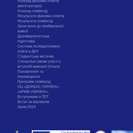
Розклад фахових іспитів
(магістратура)
Розклад співбесід
Результати фахових іспитів
Результати співбесід
Запитання до приймальної
комісії
Доуніверситетська
підготовка
Система післядипломної
освіти в ДНУ
Cтудентське містечко
Спеціальні умови участі у
вступній кампанії (пільги)
Поновлення та
переведення
Програми співбесід
ОЦ «ДОНБАС-УКРАЇНА»,
«КРИМ-УКРАЇНА»,
Вступникам із ТОТ
Вступ за ваучером
Архів 2024