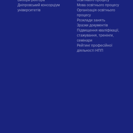
Вибори ректора
освітнього процесу
Дніпровський консорціум
Мова освітнього процесу
університетів
Організація освітнього
процесу
Розклади занять
Зразки документів
Підвищення кваліфікації,
стажування, тренінги,
семінари
Рейтинг професійної
діяльності НПП