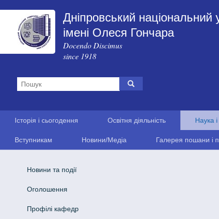
Дніпровський національний 
імені Олеся Гончара
Docendo Discimus
since 1918
Історія і сьогодення
Освітня діяльність
Наука і
Вступникам
Новини/Медіа
Галерея пошани і п
Новини та події
Оголошення
Профілі кафедр