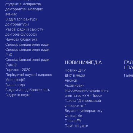
студентів, аспірантів,
докторантів і молодих
вчених
Відділ аспірантури,
докторантури
Разові ради із захисту
докторів філософії
Наукова бібліотека
Спеціалізовані вчені ради
Спеціалізовані вчені ради
PhD
Спеціалізовані вчені ради
НОВИНИ/МЕДІА
ГА
(Архів)
І П
Горизонт 2020
Новини ДНУ
Періодичні наукові видання
ДНУ в медіа
Гале
Монографії
Анонси
Вчена рада
Архів новин
Академічна доброчесність
Інформаційно-аналітичне
Відкрита наука
агентство «УНІ-Прес»
Газета "Дніпровський
університет"
Видання університету
Фотоархів
ГончарFM
Пам'ятні дати