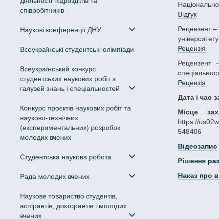
діяльності підрозділів та
Національног
співробітників
Відгук
Рецензент – Голікова Наталія Сергіївна, доктор філологічних наук, професор, завідувач кафедри української мови Дніпровського національного
Наукові конференції ДНУ
університету
Рецензія
Всеукраїнські студентські олімпіади
Рецензент – Гурко Олена Василівна, доктор філологічних наук, професор, завідувач кафедри англійської мови для нефілологічних
Всеукраїнський конкурс
спеціальност
студентських наукових робіт з
Рецензія
галузей знань і спеціальностей
Дата і час 
Конкурс проєктів наукових робіт та
Місце зах
науково-технічних
https://us0
(експериментальних) розробок
548406
молодих вчених
Відеозапис
Студентська наукова робота
Рішення ра
Наказ про 
Рада молодих вчених
Наукове товариство студентів,
аспірантів, докторантів і молодих
вчених