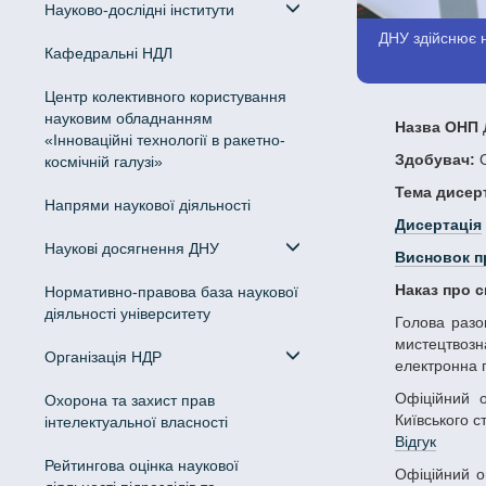
Науково-дослідні інститути
ДНУ здійснює н
Кафедральні НДЛ
Центр колективного користування
науковим обладнанням
Назва ОНП
Д
«Інноваційні технології в ракетно-
Здобувач:
О
космічній галузі»
Тема дисерт
Напрями наукової діяльності
Дисертація
Наукові досягнення ДНУ
Висновок п
Наказ про 
Нормативно-правова база наукової
діяльності університету
Голова разової ради - Попова Ірина Степанівна, доктор філологічних наук, професор, декан факультету української й іноземної філології та
мистецтвозна
Організація НДР
електронна 
Офіційний опонент – Семенюк Олег Анатолійович, доктор філологічних наук, професор, професор кафедри міжнародної журналістики
Охорона та захист прав
Київського с
інтелектуальної власності
Відгук
Рейтингова оцінка наукової
Офіційний опонент – Ігнатьєва Світлана Євгенівна, кандидат філологічних наук, доцент, професор кафедри філології та мовної комунікації