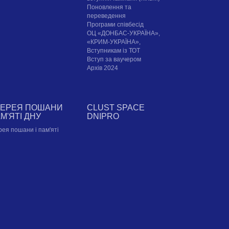
Поновлення та
переведення
Програми співбесід
ОЦ «ДОНБАС-УКРАЇНА»,
«КРИМ-УКРАЇНА»,
Вступникам із ТОТ
Вступ за ваучером
Архів 2024
ЛЕРЕЯ ПОШАНИ
CLUST SPACE
АМ'ЯТІ ДНУ
DNIPRO
рея пошани і пам'яті