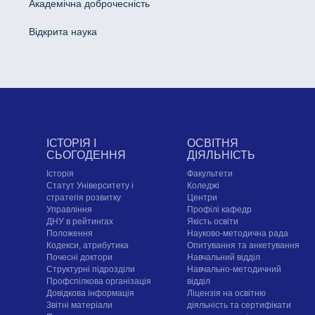
Академічна доброчесність
Відкрита наука
ІСТОРІЯ І
ОСВІТНЯ
СЬОГОДЕННЯ
ДІЯЛЬНІСТЬ
Історія
Факультети
Статут Університету і
Коледжі
стратегія розвитку
Центри
Управління
Профілі кафедр
ДНУ в рейтингах
Якість освіти
Положення
Науково-методична рада
Кодекси, атрибутика
Опитування та анкетування
Почесні доктори
Навчальний відділ
Структурні підрозділи
Навчально-методичний
Профспілкова організація
відділ
Довідкова інформація
Ліцензія на освітню
Звітні матеріали
діяльність та сертифікати