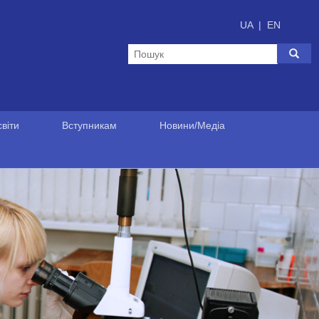
UA
|
EN
віти
Вступникам
Новини/Медіа