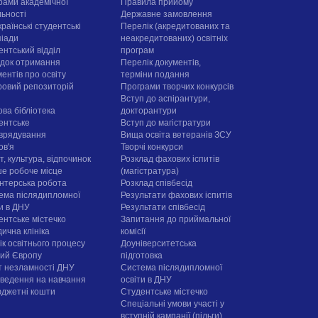
рами академічної
Правила прийому
льності
Державне замовлення
раїнські студентські
Перелік (акредитованих та
піади
неакредитованих) освітніх
ентський відділ
програм
док отримання
Перелік документів,
ентів про освіту
терміни подання
овий репозиторій
Програми творчих конкурсiв
Вступ до аспірантури,
ова бібліотека
докторантури
ентське
Вступ до магістратури
врядування
Вища освіта ветеранів ЗСУ
ов'я
Творчі конкурси
, культура, відпочинок
Розклад фахових іспитів
е робоче місце
(магістратура)
нтерська робота
Розклад співбесід
ема післядипломної
Результати фахових іспитів
ти в ДНУ
Результати співбесід
ентське містечко
Запитання до приймальної
ична клініка
комісії
ік освітнього процесу
Доуніверситетська
рий Європу
підготовка
т незламності ДНУ
Система післядипломної
ведення на навчання
освіти в ДНУ
юджетні кошти
Cтудентське містечко
Спеціальні умови участі у
вступній кампанії (пільги)