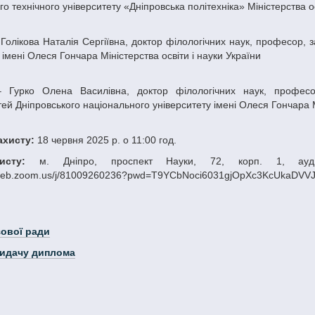
о технічного університету «Дніпровська політехніка» Міністерства ос
 імені Олеся Гончара Міністерства освіти і науки України
ей Дніпровського національного університету імені Олеся Гончара Мі
захисту:
18 червня 2025 р. о 11:00 год.
исту:
м. Дніпро, проспект Науки, 72, корп. 1, ауд. 
2web.zoom.us/j/81009260236?pwd=T9YCbNoci6031gjOpXc3KcUkaDVV
зової ради
видачу диплома