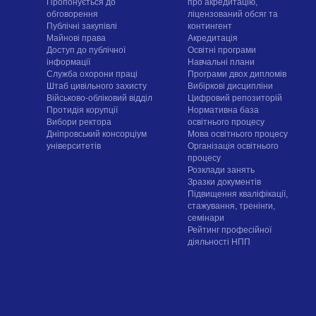
Пропонується до
про акредитацію,
обговорення
ліцензований обсяг та
Публічні закупівлі
контингент
Майнові права
Акредитація
Доступ до публічної
Освітні програми
інформації
Навчальні плани
Служба охорони праці
Програми двох дипломів
Штаб цивільного захисту
Вибіркові дисципліни
Військово-обліковий відділ
Цифровий репозиторій
Протидія корупції
Нормативна база
Вибори ректора
освітнього процесу
Дніпровський консорціум
Мова освітнього процесу
університетів
Організація освітнього
процесу
Розклади занять
Зразки документів
Підвищення кваліфікації,
стажування, тренінги,
семінари
Рейтинг професійної
діяльності НПП