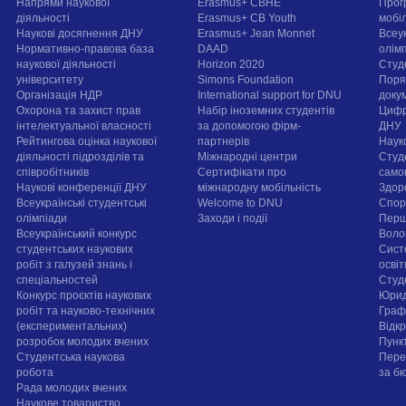
Напрями наукової
Erasmus+ CBHE
Прог
діяльності
Erasmus+ CB Youth
мобі
Наукові досягнення ДНУ
Erasmus+ Jean Monnet
Всеук
Нормативно-правова база
DAAD
олім
наукової діяльності
Horizon 2020
Студ
університету
Simons Foundation
Поря
Організація НДР
International support for DNU
докум
Охорона та захист прав
Набір іноземних студентів
Цифр
інтелектуальної власності
за допомогою фірм-
ДНУ
Рейтингова оцінка наукової
партнерів
Наук
діяльності підрозділів та
Міжнародні центри
Студ
співробітників
Сертифікати про
само
Наукові конференції ДНУ
міжнародну мобільність
Здор
Всеукраїнські студентські
Welcome to DNU
Спорт
олімпіади
Заходи і події
Перш
Всеукраїнський конкурс
Воло
студентських наукових
Сист
робіт з галузей знань і
осві
спеціальностей
Cтуд
Конкурс проєктів наукових
Юрид
робіт та науково-технічних
Граф
(експериментальних)
Відк
розробок молодих вчених
Пунк
Студентська наукова
Пере
робота
за б
Рада молодих вчених
Наукове товариство