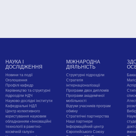
НАУКА І
МІЖНАРОДНА
ЗД
ДОСЛІДЖЕННЯ
ДІЯЛЬНІСТЬ
ОС
Новини та події
Структурні підрозділи
Бака
Оголошення
Стратегія
Магі
Профілі кафедр
інтернаціоналізації
Аспі
Керівництво та структурні
Програми двох дипломів
Стип
підрозділи НДЧ
Програми академічної
спис
Науково-дослідні інститути
мобільності
Атест
Кафедральні НДЛ
Відгуки учасників програм
розк
Центр колективного
обміну
Вибі
користування науковим
Стратегічні партнерства
Наук
обладнанням «Інноваційні
Наші партнери
студе
технології в ракетно-
Інформаційний центр
докт
космічній галузі»
Європейського Союзу
вчен