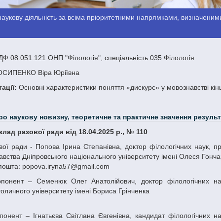
аукову діяльність за всіма пріоритетними напрямками, визначеними
Ф 08.051.121 ОНП "Філологія", спеціальність 035 Філологія
СИПЕНКО Віра Юріївна
ації:
Основні характеристики поняття «дискурс» у мовознавстві кінц
ро наукову новизну, теоретичне та практичне значення результ
склад разової ради від 18.04.2025 р., № 110
вства Дніпровського національного університету імені Олеся Гончар
пошта: popova.iryna57@gmail.com
толичного університету імені Бориса Грінченка