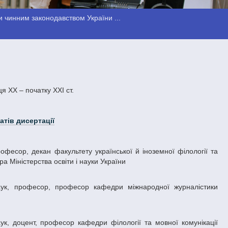
 чинним законодавством України ...
я ХХ – початку ХХI ст.
атів дисертації
а Міністерства освіти і науки України