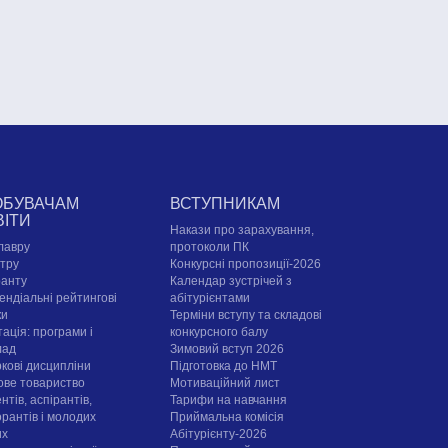
ОБУВАЧАМ
ВСТУПНИКАМ
ВІТИ
Накази про зарахування,
лавру
протоколи ПК
стру
Конкурсні пропозиції-2026
ранту
Календар зустрічей з
ендіальні рейтингові
абітурієнтами
ки
Терміни вступу та складові
ація: програми і
конкурсного балу
лад
Зимовий вступ 2026
ркові дисципліни
Підготовка до НМТ
ове товариство
Мотиваційний лист
нтів, аспірантів,
Тарифи на навчання
орантів і молодих
Приймальна комісія
их
Абітурієнту-2026