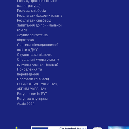
Розклад фахових іспитів
(магістратура)
Розклад співбесід
Результати фахових іспитів
Результати співбесід
Запитання до приймальної
комісії
Доуніверситетська
підготовка
Система післядипломної
освіти в ДНУ
Cтудентське містечко
Спеціальні умови участі у
вступній кампанії (пільги)
Поновлення та
переведення
Програми співбесід
ОЦ «ДОНБАС-УКРАЇНА»,
«КРИМ-УКРАЇНА»,
Вступникам із ТОТ
Вступ за ваучером
Архів 2024