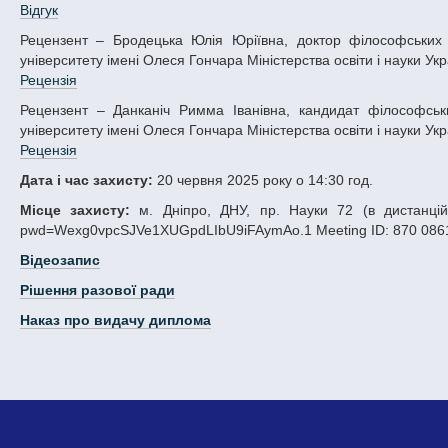
Відгук
Рецензент – Бродецька Юлія Юріївна, доктор філософських наук, доцент, професор кафедри філософії Дніпровського національного
університету імені Олеся Гончара Міністерства освіти і науки Укр
Рецензія
Рецензент – Данканіч Римма Іванівна, кандидат філософських наук, доцент, доцент кафедри філософії Дніпровського національного
університету імені Олеся Гончара Міністерства освіти і науки Укр
Рецензія
Дата і час захисту:
20 червня 2025 року о 14:30 год.
Місце захисту:
м. Дніпро, ДНУ, пр. Науки 72 (в дистанційн
pwd=Wexg0vpcSJVe1XUGpdLIbU9iFAymAo.1 Meeting ID: 870 0861
Відеозапис
Рішення разової ради
Наказ про видачу диплома