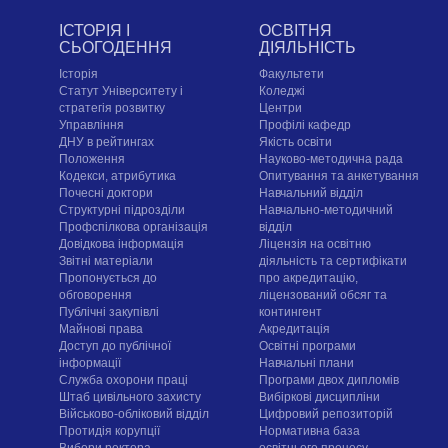
ІСТОРІЯ І
ОСВІТНЯ
СЬОГОДЕННЯ
ДІЯЛЬНІСТЬ
Історія
Факультети
Статут Університету і
Коледжі
стратегія розвитку
Центри
Управління
Профілі кафедр
ДНУ в рейтингах
Якість освіти
Положення
Науково-методична рада
Кодекси, атрибутика
Опитування та анкетування
Почесні доктори
Навчальний відділ
Структурні підрозділи
Навчально-методичний
Профспілкова організація
відділ
Довідкова інформація
Ліцензія на освітню
Звітні матеріали
діяльність та сертифікати
Пропонується до
про акредитацію,
обговорення
ліцензований обсяг та
Публічні закупівлі
контингент
Майнові права
Акредитація
Доступ до публічної
Освітні програми
інформації
Навчальні плани
Служба охорони праці
Програми двох дипломів
Штаб цивільного захисту
Вибіркові дисципліни
Військово-обліковий відділ
Цифровий репозиторій
Протидія корупції
Нормативна база