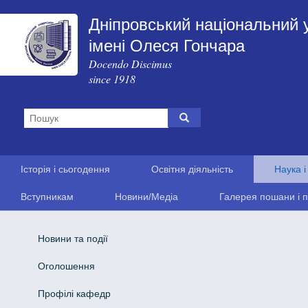
Дніпровський національний 
імені Олеся Гончара
Docendo Discimus
since 1918
Історія і сьогодення
Освітня діяльність
Наука і
Вступникам
Новини/Медіа
Галерея пошани і п
Новини та події
Оголошення
Профілі кафедр