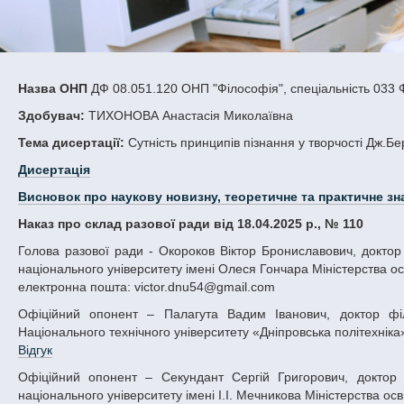
Назва ОНП
ДФ 08.051.120 ОНП "Філософія", спецiальність 033 
Здобувач:
ТИХОНОВА Анастасія Миколаївна
Тема дисертації:
Сутність принципів пізнання у творчості Дж.Бе
Дисертація
Висновок про наукову новизну, теоретичне та практичне зн
Наказ про склад разової ради від 18.04.2025 р., № 110
Голова разової ради - Окороков Віктор Брониславович, доктор філософських наук, професор, завідувач кафедри філософії Дніпровського
національного університету імені Олеся Гончара Міністерства осв
електронна пошта: victor.dnu54@gmail.com
Офіційний опонент – Палагута Вадим Іванович, доктор філософських наук, професор, професор кафедри філософії і педагогіки
Національного технічного університету «Дніпровська політехніка»
Відгук
Офіційний опонент – Секундант Сергій Григорович, доктор філософських наук, професор, професор кафедри філософії Одеського
національного університету імені І.І. Мечникова Міністерства осві