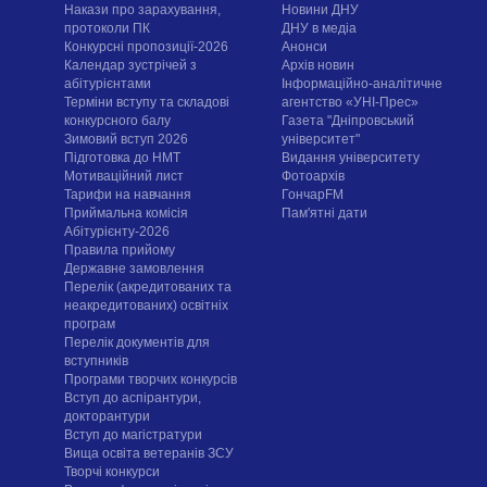
Накази про зарахування,
Новини ДНУ
протоколи ПК
ДНУ в медіа
Конкурсні пропозиції-2026
Анонси
Календар зустрічей з
Архів новин
абітурієнтами
Інформаційно-аналітичне
Терміни вступу та складові
агентство «УНІ-Прес»
конкурсного балу
Газета "Дніпровський
Зимовий вступ 2026
університет"
Підготовка до НМТ
Видання університету
Мотиваційний лист
Фотоархів
Тарифи на навчання
ГончарFM
Приймальна комісія
Пам'ятні дати
Абітурієнту-2026
Правила прийому
Державне замовлення
Перелік (акредитованих та
неакредитованих) освітніх
програм
Перелік документів для
вступників
Програми творчих конкурсiв
Вступ до аспірантури,
докторантури
Вступ до магістратури
Вища освіта ветеранів ЗСУ
Творчі конкурси