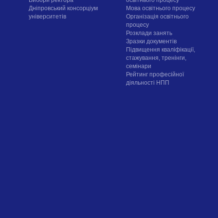
Вибори ректора
освітнього процесу
Дніпровський консорціум
Мова освітнього процесу
університетів
Організація освітнього
процесу
Розклади занять
Зразки документів
Підвищення кваліфікації,
стажування, тренінги,
семінари
Рейтинг професійної
діяльності НПП