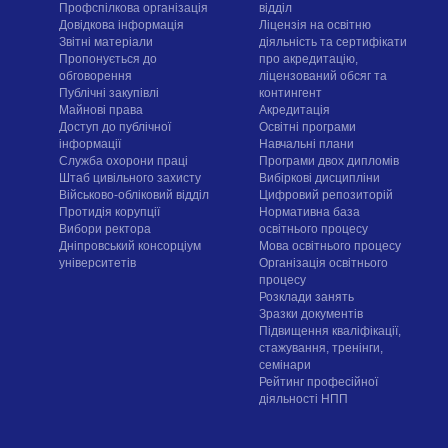
Профспілкова організація
відділ
Довідкова інформація
Ліцензія на освітню
Звітні матеріали
діяльність та сертифікати
Пропонується до
про акредитацію,
обговорення
ліцензований обсяг та
Публічні закупівлі
контингент
Майнові права
Акредитація
Доступ до публічної
Освітні програми
інформації
Навчальні плани
Служба охорони праці
Програми двох дипломів
Штаб цивільного захисту
Вибіркові дисципліни
Військово-обліковий відділ
Цифровий репозиторій
Протидія корупції
Нормативна база
Вибори ректора
освітнього процесу
Дніпровський консорціум
Мова освітнього процесу
університетів
Організація освітнього
процесу
Розклади занять
Зразки документів
Підвищення кваліфікації,
стажування, тренінги,
семінари
Рейтинг професійної
діяльності НПП