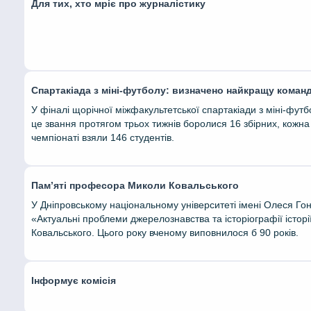
Для тих, хто мріє про журналістику
Спартакіада з міні-футболу: визначено найкращу коман
У фіналі щорічної міжфакультетської спартакіади з міні-фут
це звання протягом трьох тижнів боролися 16 збірних, кожна 
чемпіонаті взяли 146 студентів.
Пам’яті професора Миколи Ковальського
У Дніпровському національному університеті імені Олеся Г
«Актуальні проблеми джерелознавства та історіографії істор
Ковальського. Цього року вченому виповнилося б 90 років.
Інформує комісія