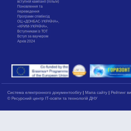
вступній кампанії (пільги)
Поновлення та
переведення
Програми співбесід
ОЦ «ДОНБАС-УКРАЇНА»,
«КРИМ-УКРАЇНА»,
Вступникам із ТОТ
Вступ за ваучером
Архів 2024
Система електронного документообігу
|
Мапа сайту
|
Рейтинг в
© Ресурсний центр IT-освіти та технологій ДНУ