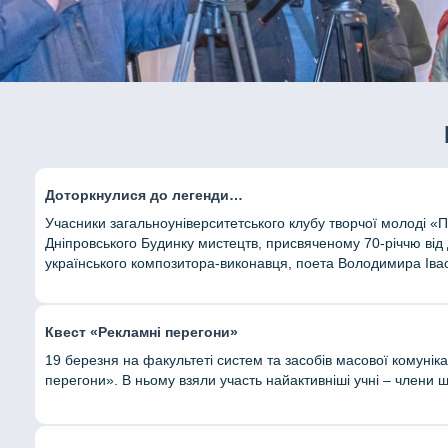
Доторкнулися до легенди…
Учасники загальноуніверситетського клубу творчої молоді «П
Дніпровського Будинку мистецтв, присвяченому 70-річчю від
українського композитора-виконавця, поета Володимира Іва
Квест «Рекламні перегони»
19 березня на факультеті систем та засобів масової комуніка
перегони». В ньому взяли участь найактивніші учні – члени ш