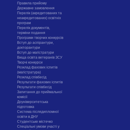
Правила прийому
Державне замовлення
Перелік (акредитованих та
неакредитованих) освітніх
програм
Перелік документів,
терміни подання
Програми творчих конкурсiв
Вступ до аспірантури,
докторантури
Вступ до магістратури
Вища освіта ветеранів ЗСУ
Творчі конкурси
Розклад фахових іспитів
(магістратура)
Розклад співбесід
Результати фахових іспитів
Результати співбесід
Запитання до приймальної
комісії
Доуніверситетська
підготовка
Система післядипломної
освіти в ДНУ
Cтудентське містечко
Спеціальні умови участі у