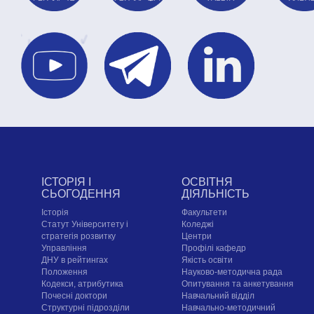
ІСТОРІЯ І
ОСВІТНЯ
СЬОГОДЕННЯ
ДІЯЛЬНІСТЬ
Історія
Факультети
Статут Університету і
Коледжі
стратегія розвитку
Центри
Управління
Профілі кафедр
ДНУ в рейтингах
Якість освіти
Положення
Науково-методична рада
Кодекси, атрибутика
Опитування та анкетування
Почесні доктори
Навчальний відділ
Структурні підрозділи
Навчально-методичний