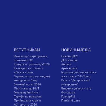
ВСТУПНИКАМ
НОВИНИ/МЕДІА
Накази про зарахування,
Новини ДНУ
протоколи ПК
ДНУ в медіа
Конкурсні пропозиції-2026
Анонси
Календар зустрічей з
Архів новин
абітурієнтами
Інформаційно-аналітичне
Терміни вступу та складові
агентство «УНІ-Прес»
конкурсного балу
Газета "Дніпровський
Зимовий вступ 2026
університет"
Підготовка до НМТ
Видання університету
Мотиваційний лист
Фотоархів
Тарифи на навчання
ГончарFM
Приймальна комісія
Пам'ятні дати
Абітурієнту-2026