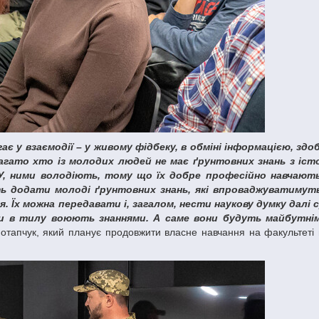
гато хто із молодих людей не має ґрунтовних знань з істор
НУ, ними володіють, тому що їх добре професійно навчають
ть додати молоді ґрунтовних знань, які впроваджуватимут
я. Їх можна передавати і, загалом, нести наукову думку далі 
и в тилу воюють знаннями. А саме вони будуть майбутні
апчук, який планує продовжити власне навчання на факультеті п