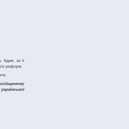
всіх реформ.
ити:
української