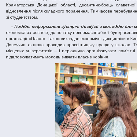
Краматорська Донецької області, десантник-боєць славетної
відновлення після складного поранення. Тимчасове перебуванн
зі студентством.
– Подібні неформальні зустрічі-дискусії з молоддю для 
економіст за освітою, до початку повномасштабної був краєзнав
організації «Пласт». Також викладав економічні дисципліни в Киє
Донеччині активно проводив просвітницьку працю у школах. Т
місцевих університетів – і періодично організовувати пам’ятні
підштовхуватимуть молодь вивчати власне коріння.