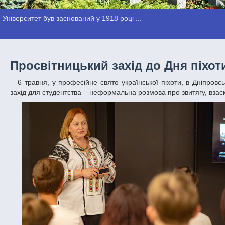
Університет був заснований у 1918 році ...
Просвітницький захід до Дня піхот
6 травня, у професійне свято української піхоти, в Дніпровському національному університеті імені Олеся Гончара відбувся просвітницький
захід для студентства – неформальна розмова про звитягу, взаєм