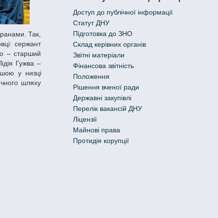
Доступ до публічної інформації
Статут ДНУ
Підготовка до ЗНО
вці: сержант
Склад керівних органів
ко – старший
Звітні матеріали
ідія Гужва –
Фінансова звітність
шою у низці
Положення
ичного шляху
Рішення вченої ради
Державні закупівлі
Перелік вакансій ДНУ
Ліцензії
Майнові права
Протидія корупції