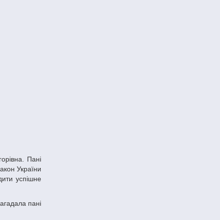
акон України
дити успішне
агадала пані