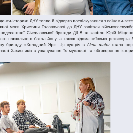
вної мови Христини Головачової до ДНУ завітали військовослужбо
рянодесантної Січеславської бригади ДШВ та капітан Юрій Міщен
ого навчального батальйону, а також відома київська режисерка Л
ану бригаду «Холодний Яр». Ця зустріч в
Alma mater
стала пер
участі Захисників з ушанування їх мужності та обговорення істор