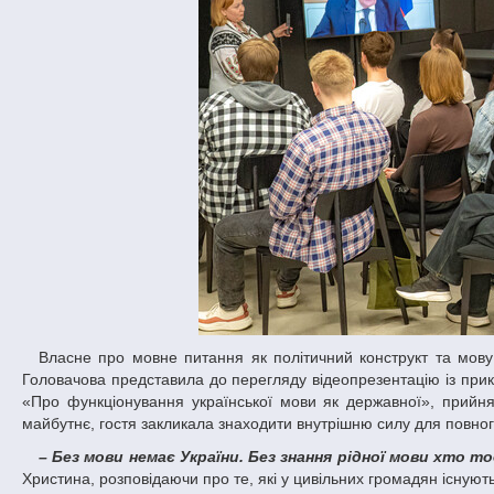
Власне про мовне питання як політичний конструкт та мову як зброю в тилу спілкувалася із нашим студентом Христина Григорівна. Пані
Головачова представила до перегляду відеопрезентацію із прик
«Про функціонування української мови як державної», прийнят
майбутнє, гостя закликала знаходити внутрішню силу для повног
– Без мови немає України. Без знання рідної мови хто
Христина, розповідаючи про те, які у цивільних громадян існуют