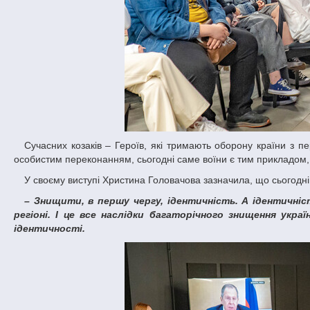
Сучасних козаків – Героїв, які тримають оборону країни з перших днів війни – аудиторії ДНУ тепло представила пані Христина. Адже, за її
особистим переконанням, сьогодні саме воїни є тим прикладом,
У своєму виступі Христина Головачова зазначила, що сьогодні
– Знищити, в першу чергу, ідентичність. А ідентичність спочатку формується мовою. От ми з вами живемо в зросійщеному
регіоні. І це все наслідки багаторічного знищення украї
ідентичності.