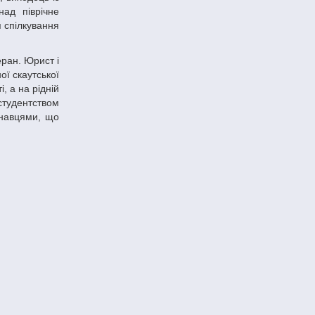
над піврічне
 спілкування
еран. Юрист і
ої скаутської
, а на рідній
студентством
єзнавцями, що