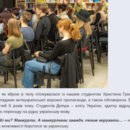
ладами антиукраїнської ворожої пропаганди, а також обговорила З
ий 6 років тому. Студентів Дніпра – еліту України, здатну відро
о переходу на рідну українську мову.
 тоді ми? Манкурти. А манкуртами завжди легше керувати…
– н
ь можливості боротися за українську.