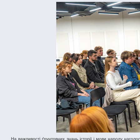
На важливості ґрунтовних знань історії і мови народу наголосив у зверненні до молодих дніпрян пан Максим Потапчук. Сам він, виходець із