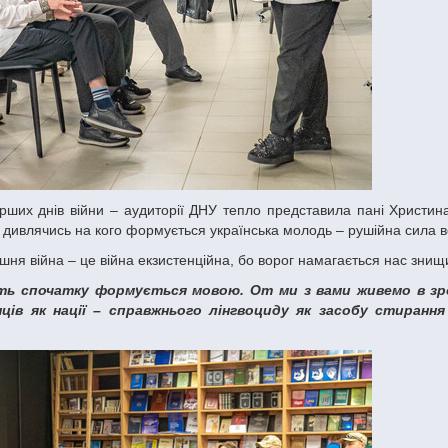
 дивлячись на кого формується українська молодь – рушійна сила 
шня війна – це війна екзистенційна, бо ворог намагається нас знищ
нців як нації – справжнього лінгвоциду як засобу стирання 