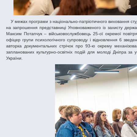
У межах програми з національно-патріотичного виховання студенти-історики ДНУ тепло й відверто поспілкувалися з воїнами-ветеранами. Так,
на запрошення представниці Уповноваженого із захисту держа
Максим Потапчук – військовослужбовець 25-ої окремої повіт
офіцер групи психологічного супроводу і відновлення 6 зведен
авторка документальних стрічок про 93-ю окрему механізов
запланованих культурно-освітніх подій для молоді Дніпра за 
України.