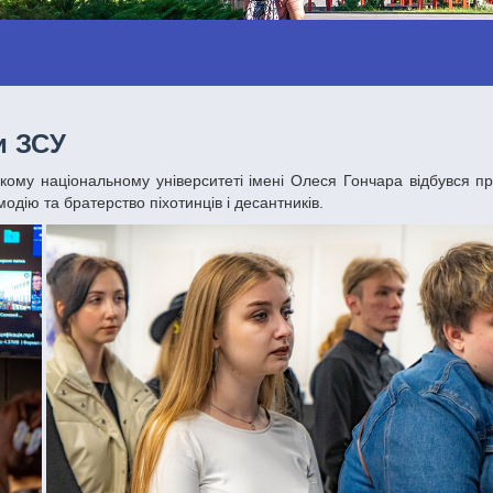
и ЗСУ
одію та братерство піхотинців і десантників.