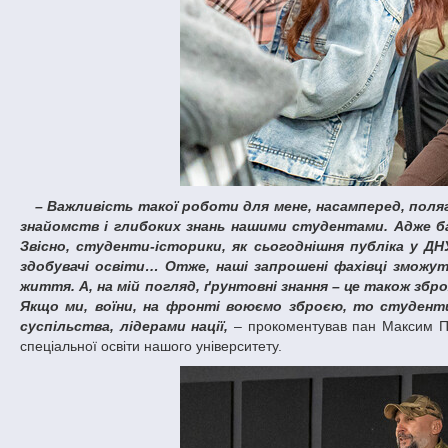
– Важливість такої роботи для мене, насамперед, полягає у взаємодії – у живому фідбеку, в обміні інформацією, здобутті нових
знайомств і глибоких знань нашими студентами. Адже ба
Звісно, студенти-історики, як сьогоднішня публіка у Д
здобувачі освіти… Отже, наші запрошені фахівці зможу
життя. А, на мій погляд, ґрунтовні знання – це також збро
Якщо ми, воїни, на фронті воюємо зброєю, то студент
суспільства, лідерами нації,
– прокоментував пан Максим Пот
спеціальної освіти нашого університету.