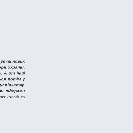
ії України.
. А от інші
ься потім у
суспільству.
ми лідерами
сихології та