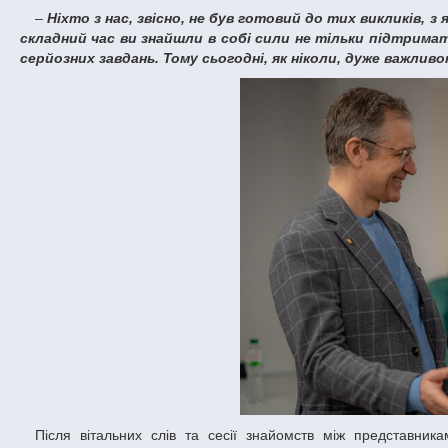
–
Ніхто з нас, звісно, не був готовий до тих викликів,
складний час ви знайшли в собі сили не тільки підтримат
серйозних завдань. Тому сьогодні, як ніколи, дуже важливо
Після вітальних слів та сесії знайомств між представниками регіональних організацій розпочалося спільне визначення викликів та