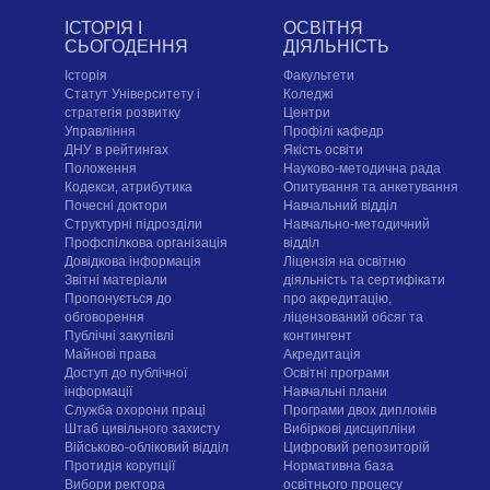
ІСТОРІЯ І
ОСВІТНЯ
СЬОГОДЕННЯ
ДІЯЛЬНІСТЬ
Історія
Факультети
Статут Університету і
Коледжі
стратегія розвитку
Центри
Управління
Профілі кафедр
ДНУ в рейтингах
Якість освіти
Положення
Науково-методична рада
Кодекси, атрибутика
Опитування та анкетування
Почесні доктори
Навчальний відділ
Структурні підрозділи
Навчально-методичний
Профспілкова організація
відділ
Довідкова інформація
Ліцензія на освітню
Звітні матеріали
діяльність та сертифікати
Пропонується до
про акредитацію,
обговорення
ліцензований обсяг та
Публічні закупівлі
контингент
Майнові права
Акредитація
Доступ до публічної
Освітні програми
інформації
Навчальні плани
Служба охорони праці
Програми двох дипломів
Штаб цивільного захисту
Вибіркові дисципліни
Військово-обліковий відділ
Цифровий репозиторій
Протидія корупції
Нормативна база
Вибори ректора
освітнього процесу