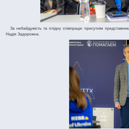
За небайдужість та плідну співпрацю присутнім представникам сектору громадських ініціатив подякувала заступниця голови ДніпроОВА
Надія Задорожна.