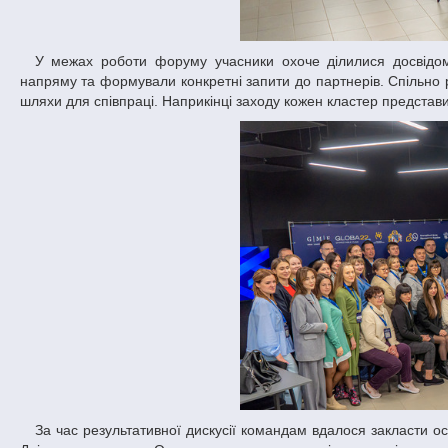
У межах роботи форуму учасники охоче ділилися досвідом та власними напрацюваннями. Разом аналізували слабкі місця кожного
напряму та формували конкретні запити до партнерів. Спільно 
шляхи для співпраці. Наприкінці заходу кожен кластер представи
За час результативної дискусії командам вдалося закласти основу для змін та покращення перспектив ініціативного громадського сектору