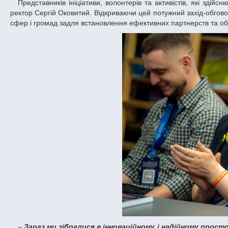
Представників ініціативи, волонтерів та активістів, які здійснюють свою діяльність у Дніпропетровській області, на локації ДНУ радо вітав
ректор Сергій Оковитий. Відкриваючи цей потужний захід-обгово
сфер і громад задля встановлення ефективних партнерств та об’
–
Зараз ми зібралися в інноваційному і надійному про