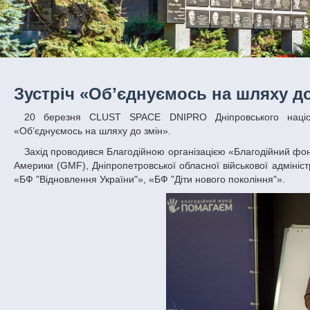
Зустріч «Обʼєднуємось на шляху до
20 березня CLUST SPACE DNIPRO Дніпровського національного університету імені Олеся приймав учасників зустрічі-дискусії
«Обʼєднуємось на шляху до змін».
Захід проводився Благодійною організацією «Благодійний фонд "ГЛОБА22"» за підтримки Німецького Фонду Маршалла Сполучених Штатів
Америки (GMF), Дніпропетровської обласної військової адмініст
«БФ "Відновлення України"», «БФ "Діти нового покоління"».