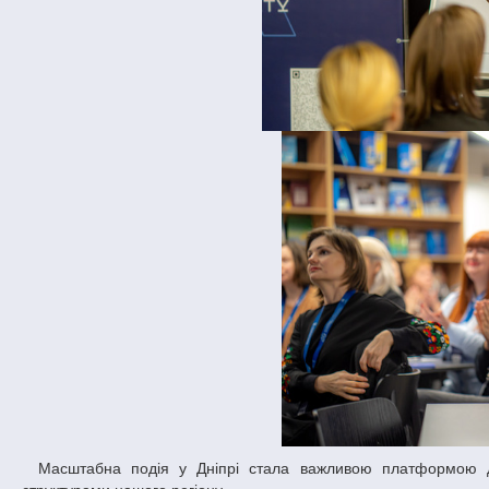
Масштабна подія у Дніпрі стала важливою платформою для комунікації між громадським сектором, волонтерами та державними