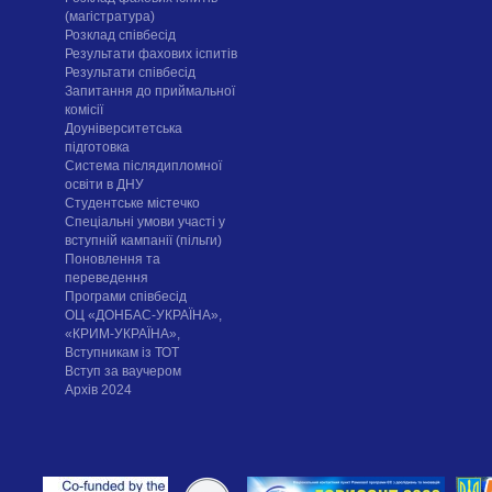
(магістратура)
Розклад співбесід
Результати фахових іспитів
Результати співбесід
Запитання до приймальної
комісії
Доуніверситетська
підготовка
Система післядипломної
освіти в ДНУ
Cтудентське містечко
Спеціальні умови участі у
вступній кампанії (пільги)
Поновлення та
переведення
Програми співбесід
ОЦ «ДОНБАС-УКРАЇНА»,
«КРИМ-УКРАЇНА»,
Вступникам із ТОТ
Вступ за ваучером
Архів 2024