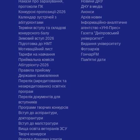
Накази про зарахування,
Новини ДНУ
протоколи ПК
ДНУ в медіа
Конкурсні пропозиції-2026
Анонси
Календар зустрічей з
Архів новин
абітурієнтами
Інформаційно-аналітичне
Терміни вступу та складові
агентство «УНІ-Прес»
конкурсного балу
Газета "Дніпровський
Зимовий вступ 2026
університет"
Підготовка до НМТ
Видання університету
Мотиваційний лист
Фотоархів
Тарифи на навчання
ГончарFM
Приймальна комісія
Пам'ятні дати
Абітурієнту-2026
Правила прийому
Державне замовлення
Перелік (акредитованих та
неакредитованих) освітніх
програм
Перелік документів для
вступників
Програми творчих конкурсiв
Вступ до аспірантури,
докторантури
Вступ до магістратури
Вища освіта ветеранів ЗСУ
Творчі конкурси
Розклад фахових іспитів