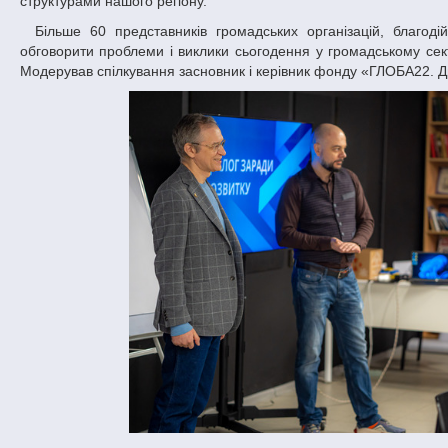
структурами нашого регіону.
Більше 60 представників громадських організацій, благодійних фондів, державних та недержавних інституцій зібралися разом, аби
обговорити проблеми і виклики сьогодення у громадському сек
Модерував спілкування засновник і керівник фонду «ГЛОБА22. Д