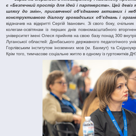
є «Безпечний простір для ідей і партнерств». Цей девіз 
шляху до змін», присвяченої об’єднанню активних і н
конструктивного діалогу громадських об’єднань і органі
відзначив на відкритті Сергій Іванович. Зі свого боку, очільн
колегам-освітянам із перших днів повномасштабного вторгне
університет імені Олеся прийняв на свою базу понад 300 внутрі
Луганської областей: Донбаського державного педагогічного уні
Горлівським інститутом іноземних мов (м. Бахмут) та Східноукр
Крім того, тимчасове соціальне житло в одному із гуртожитків 