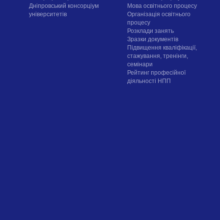
Дніпровський консорціум
Мова освітнього процесу
університетів
Організація освітнього
процесу
Розклади занять
Зразки документів
Підвищення кваліфікації,
стажування, тренінги,
семінари
Рейтинг професійної
діяльності НПП