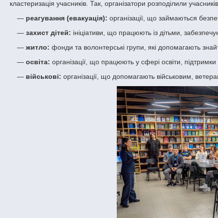
кластеризація учасників. Так, організатори розподілили учасникі
—
реагування (евакуація):
організації, що займаються безпеч
—
захист дітей:
ініціативи, що працюють із дітьми, забезпечую
—
житло:
фонди та волонтерські групи, які допомагають зна
—
освіта:
організації, що працюють у сфері освіти, підтримки ш
—
військові:
організації, що допомагають військовим, ветера