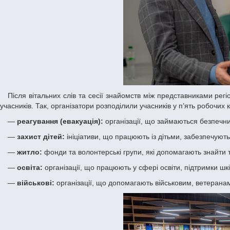
Після вітальних слів та сесії знайомств між представниками регіональних організацій розпочалося спільне визначення викликів та кластеризація
учасників. Так, організатори розподілили учасників у п’ять робочих
—
реагування (евакуація):
організації, що займаються безпечни
—
захист дітей:
ініціативи, що працюють із дітьми, забезпечують 
—
житло:
фонди та волонтерські групи, які допомагають знайти
—
освіта:
організації, що працюють у сфері освіти, підтримки шкіл
—
військові:
організації, що допомагають військовим, ветеранам