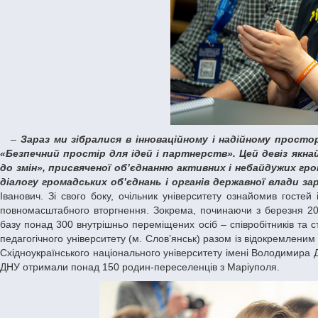
–
Зараз ми зібралися в інноваційному і надійному прос
«Безпечний простір для ідей і партнерств». Цей девіз якна
до змін», присвяченої об’єднанню активних і небайдужих г
діалогу громадських об’єднань і органів державної влади за
Іванович. Зі свого боку, очільник університету ознайомив гостей
повномасштабного вторгнення. Зокрема, починаючи з березня 20
базу понад 300 внутрішньо переміщених осіб – співробітників та с
педагогічного університету (м. Слов’янськ) разом із відокремленим
Східноукраїнського національного університету імені Володимира Да
ДНУ отримали понад 150 родин-переселенців з Маріуполя.