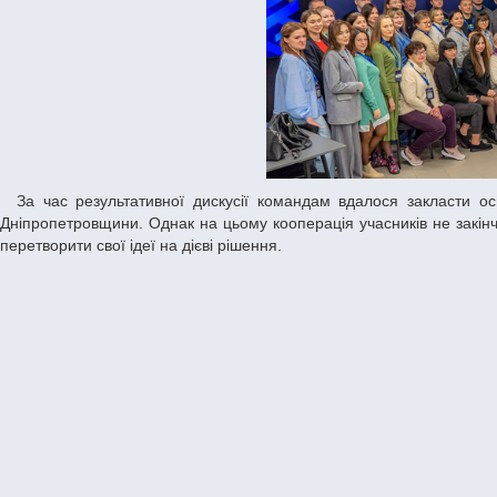
За час результативної дискусії командам вдалося закласти основу для змін та покращення перспектив ініціативного громадського сектору
Дніпропетровщини. Однак на цьому кооперація учасників не закін
перетворити свої ідеї на дієві рішення.