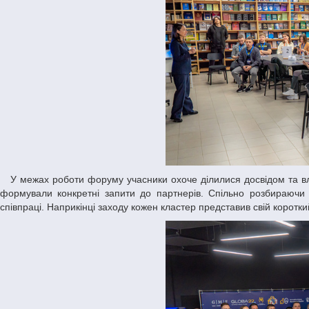
У межах роботи форуму учасники охоче ділилися досвідом та власними напрацюваннями. Разом аналізували слабкі місця кожного напряму та
формували конкретні запити до партнерів. Спільно розбираючи
співпраці. Наприкінці заходу кожен кластер представив свій коротк