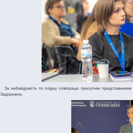
За небайдужість та плідну співпрацю присутнім представникам сектору громадських ініціатив подякувала заступниця голови ДніпроОВА Надія
Задорожна.