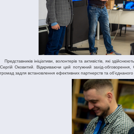
Представників ініціативи, волонтерів та активістів, які здійснюють свою діяльність у Дніпропетровській області, на локації ДНУ радо вітав ректор
Сергій Оковитий. Відкриваючи цей потужний захід-обговорення, С
громад задля встановлення ефективних партнерств та об’єднаного 