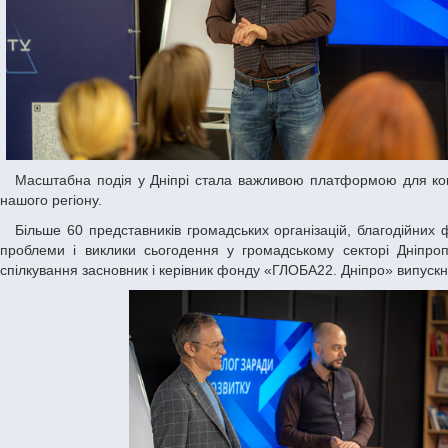
Масштабна подія у Дніпрі стала важливою платформою для комунікації між громадським сектором, волонтерами та державними структурами
нашого регіону.
Більше 60 представників громадських організацій, благодійних фондів, державних та недержавних інституцій зібралися разом, аби обговорити
проблеми і виклики сьогодення у громадському секторі Дніпр
спілкування засновник і керівник фонду «ГЛОБА22. Дніпро» випускн