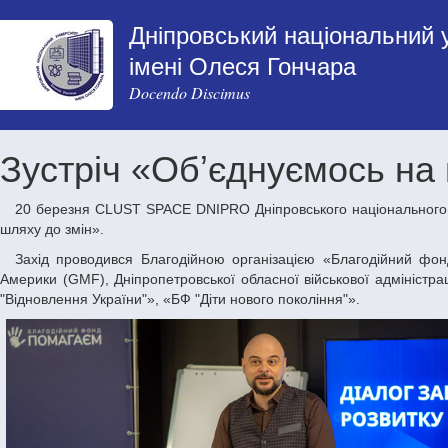
Дніпровський національний 
імені Олеся Гончара
Docendo Discimus
Зустріч «Обʼєднуємось на
20 березня CLUST SPACE DNIPRO Дніпровського національного університету імені Олеся приймав учасників зустрічі-дискусії «Обʼєднуємось на
шляху до змін».
Захід проводився Благодійною організацією «Благодійний фонд "ГЛОБА22"» за підтримки Німецького Фонду Маршалла Сполучених Штатів
Америки (GMF), Дніпропетровської обласної військової адміністрац
"Відновлення України"», «БФ "Діти нового покоління"».