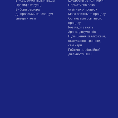
Військово-обліковий відділ
Цифровий репозиторій
Протидія корупції
Нормативна база
Вибори ректора
освітнього процесу
Дніпровський консорціум
Мова освітнього процесу
університетів
Організація освітнього
процесу
Розклади занять
Зразки документів
Підвищення кваліфікації,
стажування, тренінги,
семінари
Рейтинг професійної
діяльності НПП