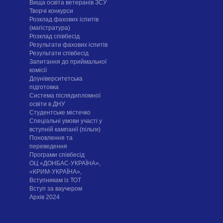
Вища освіта ветеранів ЗСУ
Творчі конкурси
Розклад фахових іспитів
(магістратура)
Розклад співбесід
Результати фахових іспитів
Результати співбесід
Запитання до приймальної
комісії
Доуніверситетська
підготовка
Система післядипломної
освіти в ДНУ
Cтудентське містечко
Спеціальні умови участі у
вступній кампанії (пільги)
Поновлення та
переведення
Програми співбесід
ОЦ «ДОНБАС-УКРАЇНА»,
«КРИМ-УКРАЇНА»,
Вступникам із ТОТ
Вступ за ваучером
Архів 2024