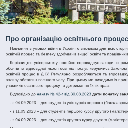
Про організацію освітнього процес
Навчання в умовах війни в Україні є викликом для всіх сторін, проте за допомогою відповідних заходів та співпраці можливо забезпечити
освітній процес та безпеку здобувачів вищої освіти та працівників
Керівництво університету постійно впроваджує заходи, спрямовані на забезпечення сталості освітнього процесу, дотримання визначених
обсягів та відповідної якості освітніх послуг, керуючись Зако
освітній процес в ДНУ. Регулярно розробляються та впроваджую
впливу обставин воєнного часу. При цьому ми виходимо із принц
учасників освітнього процесу та дотримання їхніх прав.
Відповідно до
наказу № 42-г від 30.08.2023
дати початку зан
- з 04.09.2023 – для студентів усіх курсів першого (бакалаврс
- з 11.09.2023 – для студентів першого курсу другого (магісте
- з 04.09.2023 – для студентів другого курсу другого (магісте