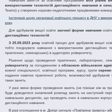
Навчальні заняття за освітніми програмами
всіх рівнів в
використанням технологій дистанційного навчання в син
Teams) у створених науково-педагогічними працівниками команд
Інструкція щодо організації освітнього процесу в ДНУ з вико
року
.
Для здобувачів вищої освіти
заочної форми навчання
освіт
дистанційних технологій
.
З 25.09.2023 року
освітній процес для здобувачів вищої ос
тобто поєднувати навчання з використанням дистанційних т
практичних, семінарських) в аудиторіях університету.
Рішення щодо проведення практичних, лабораторних, сем
університету
за погодженням
з обласною військовою адмін
кожної спеціальності, освітньої програми, курсу, групи
окремо
надання навичок практичної роботи, можливостей здобувачів 
таких занять.
У разі зміни форми проведення занять (не пізніше ніж за три робочих дні до запланованої дати) до відома учасників освітнього процесу
буде доводитися оновлений розклад занять на наступний періо
навчальних дисциплін, що проводять очно в навчальних корпуса
дистанційного навчання.
В разі оголошення в м. Дніпрі сигналу «Повітряна тривога» або інших сигналів оповіщення під час проведення аудиторних занять здобувачі