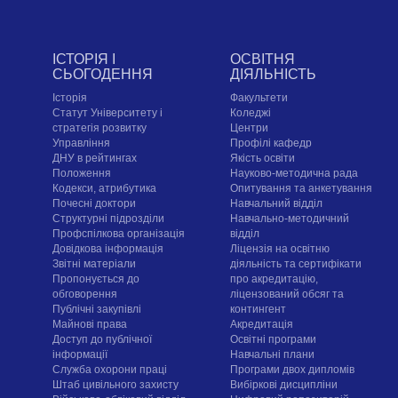
ІСТОРІЯ І
ОСВІТНЯ
СЬОГОДЕННЯ
ДІЯЛЬНІСТЬ
Історія
Факультети
Статут Університету і
Коледжі
стратегія розвитку
Центри
Управління
Профілі кафедр
ДНУ в рейтингах
Якість освіти
Положення
Науково-методична рада
Кодекси, атрибутика
Опитування та анкетування
Почесні доктори
Навчальний відділ
Структурні підрозділи
Навчально-методичний
Профспілкова організація
відділ
Довідкова інформація
Ліцензія на освітню
Звітні матеріали
діяльність та сертифікати
Пропонується до
про акредитацію,
обговорення
ліцензований обсяг та
Публічні закупівлі
контингент
Майнові права
Акредитація
Доступ до публічної
Освітні програми
інформації
Навчальні плани
Служба охорони праці
Програми двох дипломів
Штаб цивільного захисту
Вибіркові дисципліни