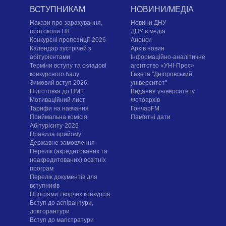
ВСТУПНИКАМ
НОВИНИ/МЕДІА
Накази про зарахування,
Новини ДНУ
протоколи ПК
ДНУ в медіа
Конкурсні пропозиції-2026
Анонси
Календар зустрічей з
Архів новин
абітурієнтами
Інформаційно-аналітичне
Терміни вступу та складові
агентство «УНІ-Прес»
конкурсного балу
Газета "Дніпровський
Зимовий вступ 2026
університет"
Підготовка до НМТ
Видання університету
Мотиваційний лист
Фотоархів
Тарифи на навчання
ГончарFM
Приймальна комісія
Пам'ятні дати
Абітурієнту-2026
Правила прийому
Державне замовлення
Перелік (акредитованих та
неакредитованих) освітніх
програм
Перелік документів для
вступників
Програми творчих конкурсiв
Вступ до аспірантури,
докторантури
Вступ до магістратури