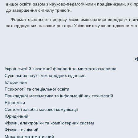
вищої освіти разом з науково-педагогічними працівниками, які п
до завершення сигналу тривоги.
Формат освітнього процесу може змінюватися впродовж навчального року залежно від рівня безпеки в Україні та в місті Дніпрі зокрема й
затверджується наказом ректора Університету за погодженням з
Української й іноземної філології та мистецтвознавства
Cуспільних наук і міжнародних відносин
Історичний
Психології та спеціальної освіти
Прикладної математики та інформаційних технологій
Економіки
Систем і засобів масової комунікації
Юридичний
Фізики, електроніки та комп'ютерних систем
Фізико-технічний
Механіко-математичний