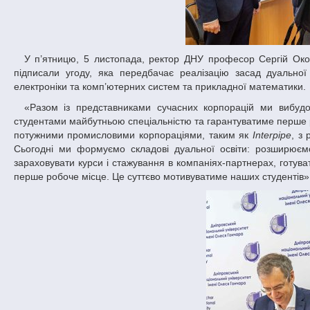
У п’ятницю, 5 листопада, ректор ДНУ професор Сергій Оков
підписали угоду, яка передбачає реалізацію засад дуальної 
електроніки та комп’ютерних систем та прикладної математики.
«Разом із представниками сучасних корпорацій ми вибудовуємо таке освітнє середовище, яке спрятиме досконалому опануванню
студентами майбутньою спеціальністю та гарантуватиме перше ро
потужними промисловими корпораціями, таким як
Interpipe
, з
Сьогодні ми формуємо складові дуальної освіти: розширюєм
зараховувати курси і стажування в компаніях-партнерах, готув
перше робоче місце. Це суттєво мотивуватиме наших студентів»