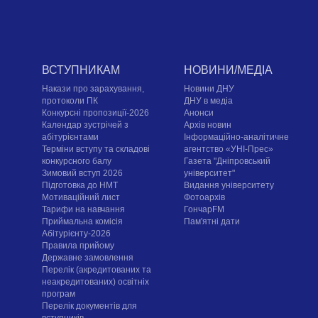
ВСТУПНИКАМ
НОВИНИ/МЕДІА
Накази про зарахування,
Новини ДНУ
протоколи ПК
ДНУ в медіа
Конкурсні пропозиції-2026
Анонси
Календар зустрічей з
Архів новин
абітурієнтами
Інформаційно-аналітичне
Терміни вступу та складові
агентство «УНІ-Прес»
конкурсного балу
Газета "Дніпровський
Зимовий вступ 2026
університет"
Підготовка до НМТ
Видання університету
Мотиваційний лист
Фотоархів
Тарифи на навчання
ГончарFM
Приймальна комісія
Пам'ятні дати
Абітурієнту-2026
Правила прийому
Державне замовлення
Перелік (акредитованих та
неакредитованих) освітніх
програм
Перелік документів для
вступників