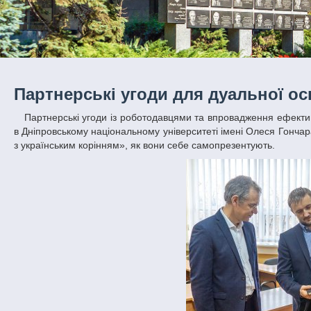
Партнерські угоди для дуальної ос
Партнерські угоди із роботодавцями та впровадження ефективної дуальної освіти стануть вагомою мотивацією для студентів – переконані
в Дніпровському національному університеті імені Олеся Гонча
з українським корінням», як вони себе самопрезентують.