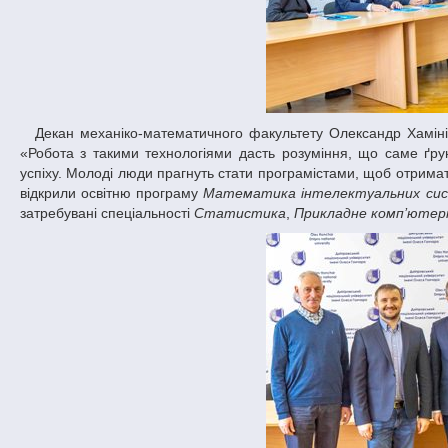
Декан механіко-математичного факультету Олександр Хамініч вважає, що підписання цієї угоди змінить погляди молоді на вищу освіту:
«Робота з такими технологіями дасть розуміння, що саме ґру
успіху. Молоді люди прагнуть стати програмістами, щоб отримат
відкрили освітню програму
Математика інтелектуальних си
затребувані спеціальності
Статистика
,
Прикладне комп’ютер