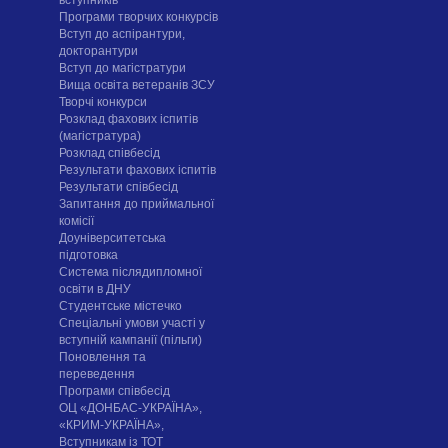
Програми творчих конкурсiв
Вступ до аспірантури,
докторантури
Вступ до магістратури
Вища освіта ветеранів ЗСУ
Творчі конкурси
Розклад фахових іспитів
(магістратура)
Розклад співбесід
Результати фахових іспитів
Результати співбесід
Запитання до приймальної
комісії
Доуніверситетська
підготовка
Система післядипломної
освіти в ДНУ
Cтудентське містечко
Спеціальні умови участі у
вступній кампанії (пільги)
Поновлення та
переведення
Програми співбесід
ОЦ «ДОНБАС-УКРАЇНА»,
«КРИМ-УКРАЇНА»,
Вступникам із ТОТ