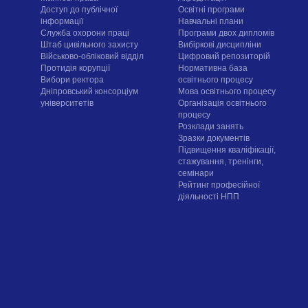
Доступ до публічної
Освітні програми
інформації
Навчальні плани
Служба охорони праці
Програми двох дипломів
Штаб цивільного захисту
Вибіркові дисципліни
Військово-обліковий відділ
Цифровий репозиторій
Протидія корупції
Нормативна база
Вибори ректора
освітнього процесу
Дніпровський консорціум
Мова освітнього процесу
університетів
Організація освітнього
процесу
Розклади занять
Зразки документів
Підвищення кваліфікації,
стажування, тренінги,
семінари
Рейтинг професійної
діяльності НПП