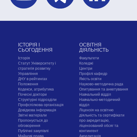
ІСТОРІЯ І
ОСВІТНЯ
СЬОГОДЕННЯ
ДІЯЛЬНІСТЬ
Історія
Факультети
Статут Університету і
Коледжі
стратегія розвитку
Центри
Управління
Профілі кафедр
ДНУ в рейтингах
Якість освіти
Положення
Науково-методична рада
Кодекси, атрибутика
Опитування та анкетування
Почесні доктори
Навчальний відділ
Структурні підрозділи
Навчально-методичний
Профспілкова організація
відділ
Довідкова інформація
Ліцензія на освітню
Звітні матеріали
діяльність та сертифікати
Пропонується до
про акредитацію,
обговорення
ліцензований обсяг та
Публічні закупівлі
контингент
Майнові права
Акредитація