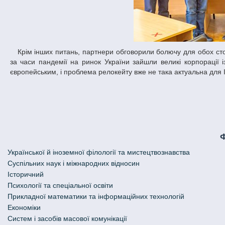
Крім інших питань, партнери обговорили болючу для обох сторін проблему відтоку кадрів за кордон, на що Максим Почебут зауважив, що
за часи пандемії на ринок України зайшли великі корпорації і
європейським, і проблема релокейту вже не така актуальна для І
Української й іноземної філології та мистецтвознавства
Cуспільних наук і міжнародних відносин
Історичний
Психології та спеціальної освіти
Прикладної математики та інформаційних технологій
Економіки
Систем і засобів масової комунікації