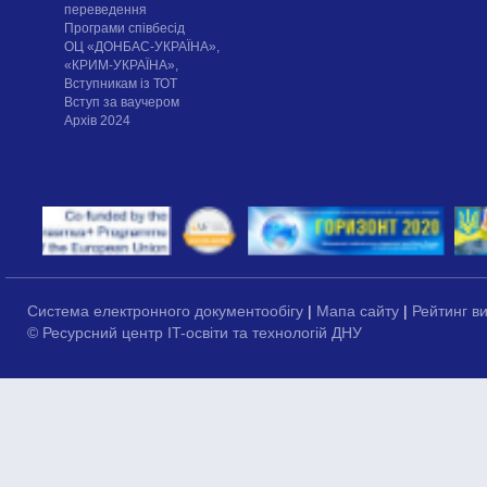
переведення
Програми співбесід
ОЦ «ДОНБАС-УКРАЇНА»,
«КРИМ-УКРАЇНА»,
Вступникам із ТОТ
Вступ за ваучером
Архів 2024
Система електронного документообігу
|
Мапа сайту
|
Рейтинг в
© Ресурсний центр IT-освіти та технологій ДНУ