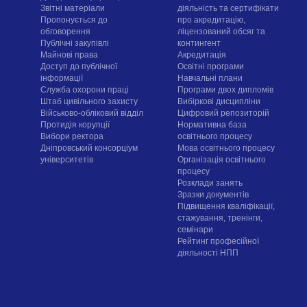
Звітні матеріали
діяльність та сертифікати
Пропонується до
про акредитацію,
обговорення
ліцензований обсяг та
Публічні закупівлі
контингент
Майнові права
Акредитація
Доступ до публічної
Освітні програми
інформації
Навчальні плани
Служба охорони праці
Програми двох дипломів
Штаб цивільного захисту
Вибіркові дисципліни
Військово-обліковий відділ
Цифровий репозиторій
Протидія корупції
Нормативна база
Вибори ректора
освітнього процесу
Дніпровський консорціум
Мова освітнього процесу
університетів
Організація освітнього
процесу
Розклади занять
Зразки документів
Підвищення кваліфікації,
стажування, тренінги,
семінари
Рейтинг професійної
діяльності НПП