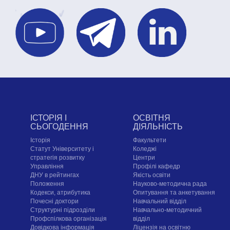
ІСТОРІЯ І
ОСВІТНЯ
СЬОГОДЕННЯ
ДІЯЛЬНІСТЬ
Історія
Факультети
Статут Університету і
Коледжі
стратегія розвитку
Центри
Управління
Профілі кафедр
ДНУ в рейтингах
Якість освіти
Положення
Науково-методична рада
Кодекси, атрибутика
Опитування та анкетування
Почесні доктори
Навчальний відділ
Структурні підрозділи
Навчально-методичний
Профспілкова організація
відділ
Довідкова інформація
Ліцензія на освітню