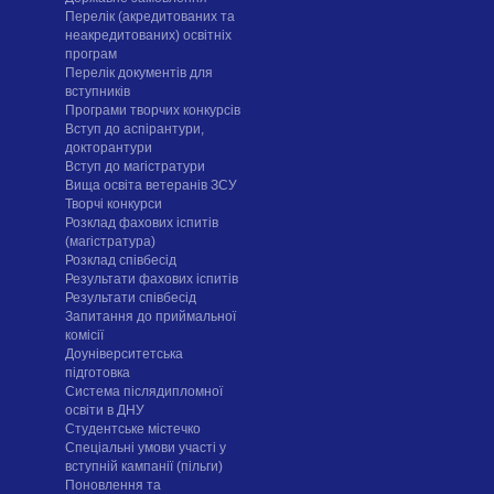
Перелік (акредитованих та
неакредитованих) освітніх
програм
Перелік документів для
вступників
Програми творчих конкурсiв
Вступ до аспірантури,
докторантури
Вступ до магістратури
Вища освіта ветеранів ЗСУ
Творчі конкурси
Розклад фахових іспитів
(магістратура)
Розклад співбесід
Результати фахових іспитів
Результати співбесід
Запитання до приймальної
комісії
Доуніверситетська
підготовка
Система післядипломної
освіти в ДНУ
Cтудентське містечко
Спеціальні умови участі у
вступній кампанії (пільги)
Поновлення та