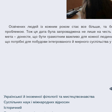
Освічених людей із кожним роком стає все більше, та боротьба з неуцтвом залишається надзвичайно складною та масштабною
проблемою. Тож ця дата була запроваджена не лише на честь тих
мета – донести, що бути грамотним важливо для кожної людини т
що потрібні для побудови інтегрованого й мирного суспільства у X
Української й іноземної філології та мистецтвознавства
Cуспільних наук і міжнародних відносин
Історичний