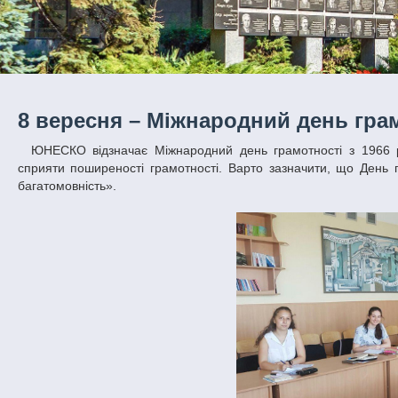
8 вересня – Міжнародний день гра
ЮНЕСКО відзначає Міжнародний день грамотності з 1966 року, прагнучи привернути увагу суспільства до проблеми неосвіченості й
сприяти поширеності грамотності. Варто зазначити, що День г
багатомовність».