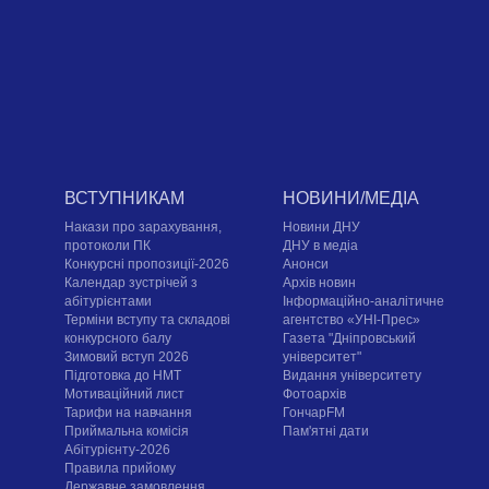
ВСТУПНИКАМ
НОВИНИ/МЕДІА
Накази про зарахування,
Новини ДНУ
протоколи ПК
ДНУ в медіа
Конкурсні пропозиції-2026
Анонси
Календар зустрічей з
Архів новин
абітурієнтами
Інформаційно-аналітичне
Терміни вступу та складові
агентство «УНІ-Прес»
конкурсного балу
Газета "Дніпровський
Зимовий вступ 2026
університет"
Підготовка до НМТ
Видання університету
Мотиваційний лист
Фотоархів
Тарифи на навчання
ГончарFM
Приймальна комісія
Пам'ятні дати
Абітурієнту-2026
Правила прийому
Державне замовлення