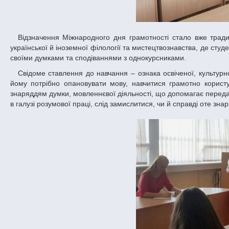
Відзначення Міжнародного дня грамотності стало вже традиційним і для нашого університету. Особливим цей день є й на факультеті
української й іноземної філології та мистецтвознавства, де студ
своїми думками та сподіваннями з однокурсниками.
Свідоме ставлення до навчання – ознака освіченої, культурної людини. Через це кожен студент має зрозуміти, що з усіх наук найперше
йому потрібно опановувати мову, навчитися грамотно корис
знаряддям думки, мовленнєвої діяльності, що допомагає передат
в галузі розумової праці, слід замислитися, чи й справді оте зн