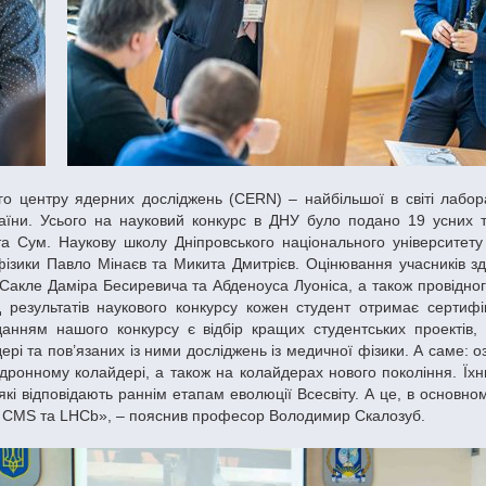
раїни. Усього на науковий конкурс в ДНУ було подано 19 усних 
 та Сум. Наукову школу Дніпровського національного університету
фізики Павло Мінаєв та Микита Дмитрієв. Оцінювання учасників з
-Сакле Даміра Бесиревича та Абденоуса Луоніса, а також провідног
результатів наукового конкурсу кожен студент отримає сертифі
нням нашого конкурсу є відбір кращих студентських проектів, 
рі та пов’язаних із ними досліджень із медичної фізики. А саме: 
дронному колайдері, а також на колайдерах нового покоління. Їх
які відповідають раннім етапам еволюції Всесвіту. А це, в основном
, CMS та LHCb», – пояснив професор Володимир Скалозуб.