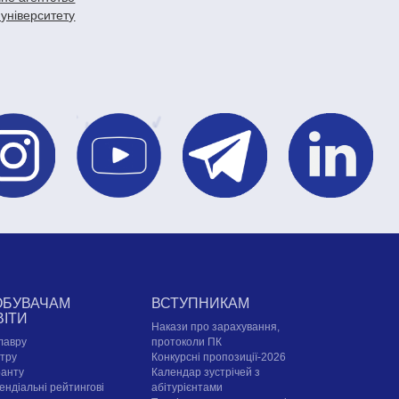
 університету
ОБУВАЧАМ
ВСТУПНИКАМ
ВІТИ
Накази про зарахування,
лавру
протоколи ПК
стру
Конкурсні пропозиції-2026
ранту
Календар зустрічей з
ендіальні рейтингові
абітурієнтами