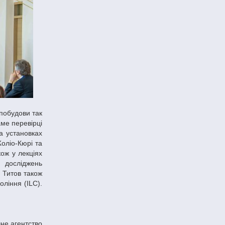
аме перевірці
а установках
оліо-Кюрі та
ож у лекціях
 досліджень
 Титов також
ління (ILC).
не агентство