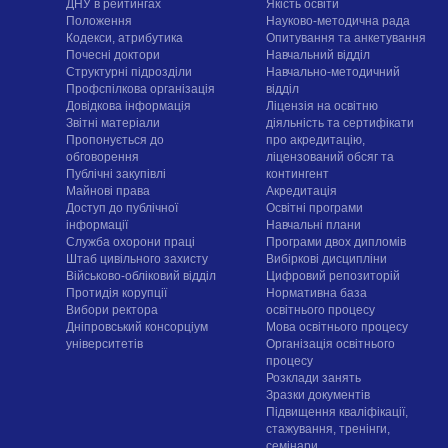
ДНУ в рейтингах
Якість освіти
Положення
Науково-методична рада
Кодекси, атрибутика
Опитування та анкетування
Почесні доктори
Навчальний відділ
Структурні підрозділи
Навчально-методичний
Профспілкова організація
відділ
Довідкова інформація
Ліцензія на освітню
Звітні матеріали
діяльність та сертифікати
Пропонується до
про акредитацію,
обговорення
ліцензований обсяг та
Публічні закупівлі
контингент
Майнові права
Акредитація
Доступ до публічної
Освітні програми
інформації
Навчальні плани
Служба охорони праці
Програми двох дипломів
Штаб цивільного захисту
Вибіркові дисципліни
Військово-обліковий відділ
Цифровий репозиторій
Протидія корупції
Нормативна база
Вибори ректора
освітнього процесу
Дніпровський консорціум
Мова освітнього процесу
університетів
Організація освітнього
процесу
Розклади занять
Зразки документів
Підвищення кваліфікації,
стажування, тренінги,
семінари