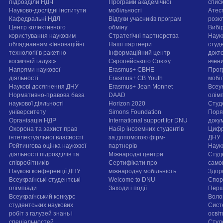
підрозділи НДЧ
Програми академічної
спис
Науково-дослідні інститути
мобільності
Атест
Кафедральні НДЛ
Відгуки учасників програм
розк
Центр колективного
обміну
Вибі
користування науковим
Стратегічні партнерства
Наук
обладнанням «Інноваційні
Наші партнери
студе
технології в ракетно-
Інформаційний центр
докт
космічній галузі»
Європейського Союзу
вчен
Напрями наукової
Erasmus+ CBHE
Прог
діяльності
Erasmus+ CB Youth
мобі
Наукові досягнення ДНУ
Erasmus+ Jean Monnet
Всеук
Нормативно-правова база
DAAD
олім
наукової діяльності
Horizon 2020
Студ
університету
Simons Foundation
Поря
Організація НДР
International support for DNU
докум
Охорона та захист прав
Набір іноземних студентів
Цифр
інтелектуальної власності
за допомогою фірм-
ДНУ
Рейтингова оцінка наукової
партнерів
Наук
діяльності підрозділів та
Міжнародні центри
Студ
співробітників
Сертифікати про
само
Наукові конференції ДНУ
міжнародну мобільність
Здор
Всеукраїнські студентські
Welcome to DNU
Спорт
олімпіади
Заходи і події
Перш
Всеукраїнський конкурс
Воло
студентських наукових
Сист
робіт з галузей знань і
осві
спеціальностей
Cтуд