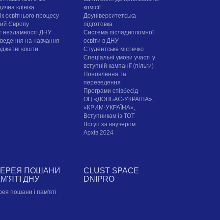
ична клініка
комісії
ік освітнього процесу
Доуніверситетська
рий Європу
підготовка
т незламності ДНУ
Система післядипломної
ведення на навчання
освіти в ДНУ
юджетні кошти
Cтудентське містечко
Спеціальні умови участі у
вступній кампанії (пільги)
Поновлення та
переведення
Програми співбесід
ОЦ «ДОНБАС-УКРАЇНА»,
«КРИМ-УКРАЇНА»,
Вступникам із ТОТ
Вступ за ваучером
Архів 2024
ЛЕРЕЯ ПОШАНИ
CLUST SPACE
АМ'ЯТІ ДНУ
DNIPRO
рея пошани і пам'яті