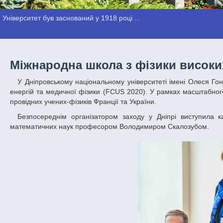
Університет був заснований у 1918 році ...
Міжнародна школа з фізики високи
У Дніпровському національному університеті імені Олеся Гончара стартувала Міжнародна школа «Франція-CERN-Україна» з фізики високих
енергій та медичної фізики (FCUS 2020). У рамках масштабного 
провідних учених-фізиків Франції та України.
Безпосереднім організатором заходу у Дніпрі виступила кафедра теоретичної фізики ДНУ на чолі з завідувачем – доктором фізико-
математичних наук професором Володимиром Скалозубом.