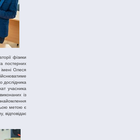
та постерних
 імені Олеся
дійснюватиме
о дослідника
кат учасника
виконаних із
ознайомлення
ньою метою є
у, відповідає