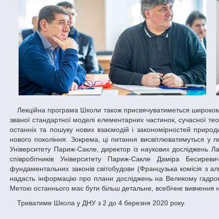
Лекційна програма Школи також присвячуватиметься широкому спектру питань фізики високих енергій, починаючи від принципів побудови так
званої стандартної моделі елементарних частинок, сучасної тео
останніх та пошуку нових взаємодій і закономірностей приро
нового покоління. Зокрема, ці питання висвітлюватимуться у л
Університету Париж-Сакле, директор із наукових досліджень Ла
співробітників Університету Париж-Сакле Даміра Бесирев
фундаментальних законів світобудови (Французька комісія з ал
надасть інформацію про плани досліджень на Великому гадрон
Метою останнього має бути більш детальне, всебічне вивчення 
Триватиме Школа у ДНУ з 2 до 4 березня 2020 року.