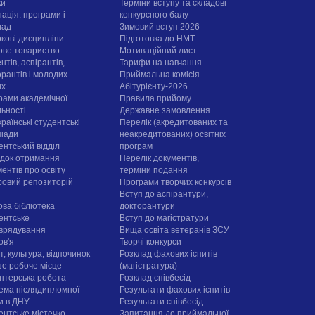
ки
Терміни вступу та складові
ація: програми і
конкурсного балу
лад
Зимовий вступ 2026
ркові дисципліни
Підготовка до НМТ
ове товариство
Мотиваційний лист
нтів, аспірантів,
Тарифи на навчання
орантів і молодих
Приймальна комісія
их
Абітурієнту-2026
рами академічної
Правила прийому
льності
Державне замовлення
раїнські студентські
Перелік (акредитованих та
піади
неакредитованих) освітніх
ентський відділ
програм
док отримання
Перелік документів,
ентів про освіту
терміни подання
овий репозиторій
Програми творчих конкурсiв
Вступ до аспірантури,
ова бібліотека
докторантури
ентське
Вступ до магістратури
врядування
Вища освіта ветеранів ЗСУ
ов'я
Творчі конкурси
, культура, відпочинок
Розклад фахових іспитів
е робоче місце
(магістратура)
нтерська робота
Розклад співбесід
ема післядипломної
Результати фахових іспитів
ти в ДНУ
Результати співбесід
ентське містечко
Запитання до приймальної