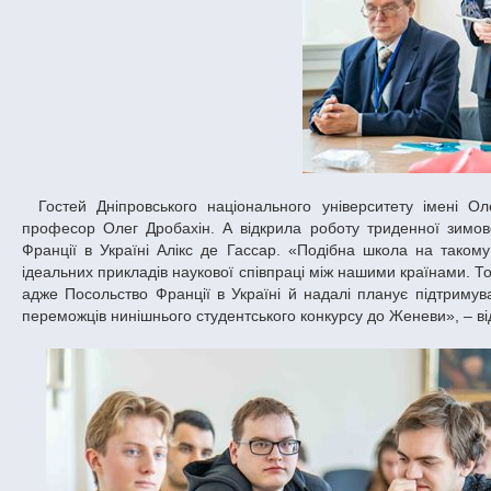
Гостей Дніпровського національного університету імені Олеся Гончара привітав перший проректор доктор фізико-математичних наук,
професор Олег Дробахін. А відкрила роботу триденної зимово
Франції в Україні Алікс де Гассар. «Подібна школа на таком
ідеальних прикладів наукової співпраці між нашими країнами. То
адже Посольство Франції в Україні й надалі планує підтримува
переможців нинішнього студентського конкурсу до Женеви», – ві