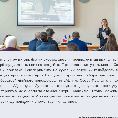
рії фундаментальних взаємодій та її різноманітних узагальнень. С
ди й присвячені експерименти на сучасних потужних колайдерах т
екціях професора Сергія Барсука (співробітник Лабораторії Ірен Ж
бораторії лінійного прискорювання LAL у м. Орсе, Франція); а так
ича та Абденоуса Луоніса й провідного дослідника Інституту
ьтернативних енергій та атомної енергії) Максима Титова. Максим
ному колайдері та Міжнародному лінійному колайдері нового поко
нових ще невідомих елементарних частинок.
Інформаційно-аналітич