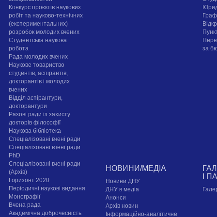
Конкурс проєктів наукових
Юрид
робіт та науково-технічних
Граф
(експериментальних)
Відк
розробок молодих вчених
Пунк
Студентська наукова
Пере
робота
за б
Рада молодих вчених
Наукове товариство
студентів, аспірантів,
докторантів і молодих
вчених
Відділ аспірантури,
докторантури
Разові ради із захисту
докторів філософії
Наукова бібліотека
Спеціалізовані вчені ради
Спеціалізовані вчені ради
PhD
Спеціалізовані вчені ради
НОВИНИ/МЕДІА
ГА
(Архів)
І П
Горизонт 2020
Новини ДНУ
Періодичні наукові видання
ДНУ в медіа
Гале
Монографії
Анонси
Вчена рада
Архів новин
Академічна доброчесність
Інформаційно-аналітичне