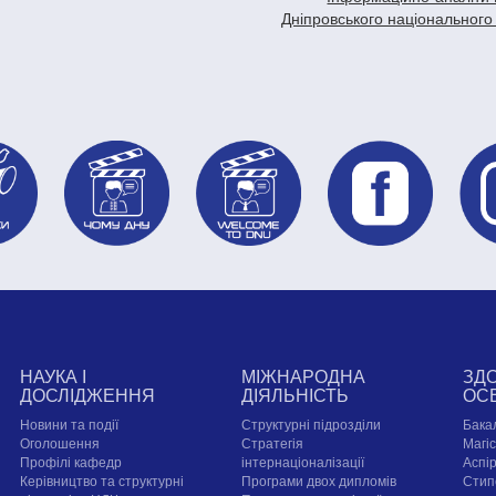
Дніпровського національного
НАУКА І
МІЖНАРОДНА
ЗД
ДОСЛІДЖЕННЯ
ДІЯЛЬНІСТЬ
ОС
Новини та події
Структурні підрозділи
Бака
Оголошення
Стратегія
Магі
Профілі кафедр
інтернаціоналізації
Аспі
Керівництво та структурні
Програми двох дипломів
Стип