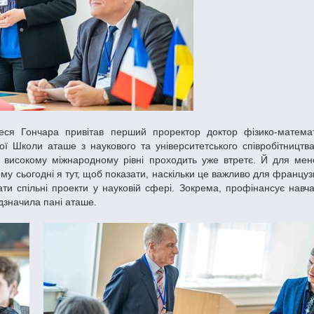
ї Школи аташе з наукового та університетського співробітництв
у високому міжнародному рівні проходить уже втретє. Й для мен
му сьогодні я тут, щоб показати, наскільки це важливо для француз
ти спільні проекти у науковій сфері. Зокрема, профінансує навча
дзначила пані аташе.