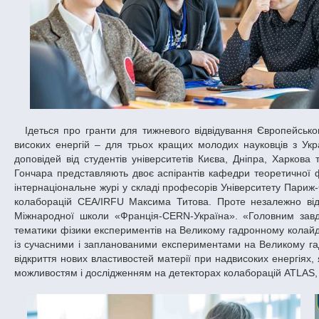
Ідеться про гранти для тижневого відвідування Європейського центру ядерних досліджень (CERN) – найбільшої в світі лабораторії фізики
високих енергій – для трьох кращих молодих науковців з Ук
доповідей від студентів університетів Києва, Дніпра, Харкова
Гончара представляють двоє аспірантів кафедри теоретичної 
інтернаціональне журі у складі професорів Університету Париж
колаборацій CEA/IRFU Максима Титова. Проте незалежно від 
Міжнародної школи «Франція-CERN-Україна». «Головним завда
тематики фізики експериментів на Великому гадронному колайде
із сучасними і запланованими експериментами на Великому га
відкриття нових властивостей матерії при надвисоких енергіях, 
можливостям і дослідженням на детекторах колаборацій ATLAS