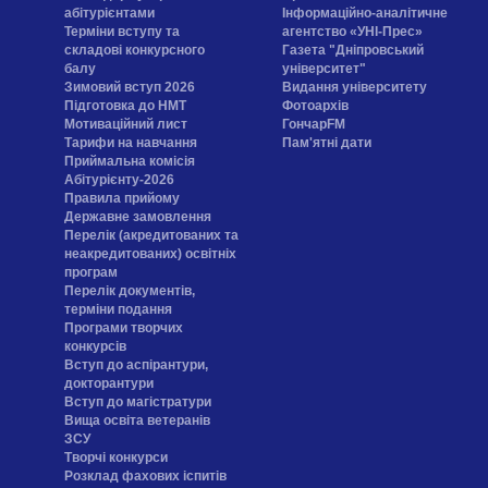
абітурієнтами
Інформаційно-аналітичне
Терміни вступу та
агентство «УНІ-Прес»
складові конкурсного
Газета "Дніпровський
балу
університет"
Зимовий вступ 2026
Видання університету
Підготовка до НМТ
Фотоархів
Мотиваційний лист
ГончарFM
Тарифи на навчання
Пам'ятні дати
Приймальна комісія
Абітурієнту-2026
Правила прийому
Державне замовлення
Перелік (акредитованих та
неакредитованих) освітніх
програм
Перелік документів,
терміни подання
Програми творчих
конкурсiв
Вступ до аспірантури,
докторантури
Вступ до магістратури
Вища освіта ветеранів
ЗСУ
Творчі конкурси
Розклад фахових іспитів