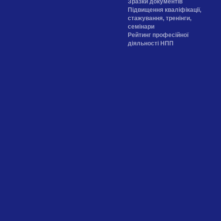
Зразки документів
Підвищення кваліфікації,
стажування, тренінги,
семінари
Рейтинг професійної
діяльності НПП