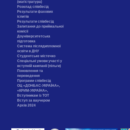
(магістратура)
Розклад співбесід
Результати фахових
іспитів
Результати співбесід
Запитання до приймальної
комісії
Доуніверситетська
підготовка
Система післядипломної
освіти в ДНУ
Cтудентське містечко
Спеціальні умови участі у
вступній кампанії (пільги)
Поновлення та
переведення
Програми співбесід
ОЦ «ДОНБАС-УКРАЇНА»,
«КРИМ-УКРАЇНА»,
Вступникам із ТОТ
Вступ за ваучером
Архів 2024