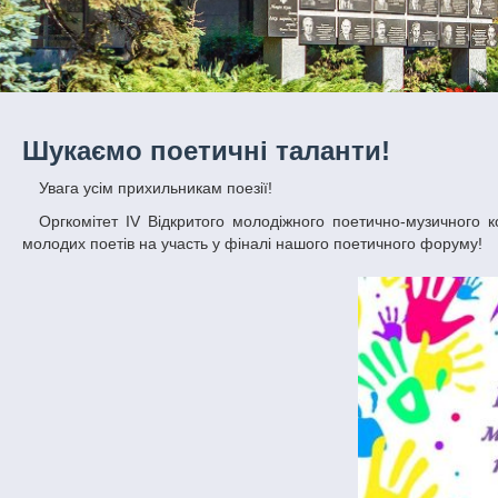
Шукаємо поетичні таланти!
Увага усім прихильникам поезії!
Оргкомітет IV Відкритого молодіжного поетично-музичного конкурсу "POETRY" міста Дніпро оголошує про початок прийому заявок від
молодих поетів на участь у фіналі нашого поетичного форуму!