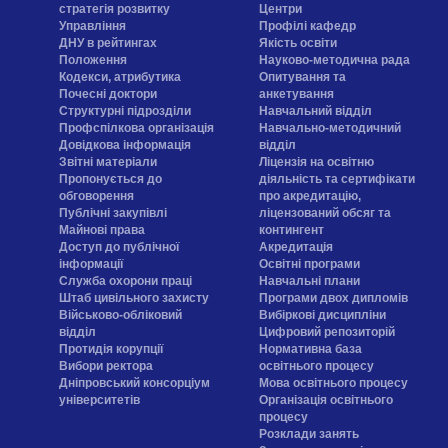
стратегія розвитку
Центри
Управління
Профілі кафедр
ДНУ в рейтингах
Якість освіти
Положення
Науково-методична рада
Кодекси, атрибутика
Опитування та
Почесні доктори
анкетування
Структурні підрозділи
Навчальний відділ
Профспілкова організація
Навчально-методичний
Довідкова інформація
відділ
Звітні матеріали
Ліцензія на освітню
Пропонується до
діяльність та сертифікати
обговорення
про акредитацію,
Публічні закупівлі
ліцензований обсяг та
Майнові права
контингент
Доступ до публічної
Акредитація
інформації
Освітні програми
Служба охорони праці
Навчальні плани
Штаб цивільного захисту
Програми двох дипломів
Військово-обліковий
Вибіркові дисципліни
відділ
Цифровий репозиторій
Протидія корупції
Нормативна база
Вибори ректора
освітнього процесу
Дніпровський консорціум
Мова освітнього процесу
університетів
Організація освітнього
процесу
Розклади занять