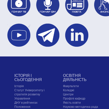
ІСТОРІЯ І
ОСВІТНЯ
СЬОГОДЕННЯ
ДІЯЛЬНІСТЬ
Історія
Факультети
Статут Університету і
Коледжі
стратегія розвитку
Центри
Управління
Профілі кафедр
ДНУ в рейтингах
Якість освіти
Положення
Науково-методична рада