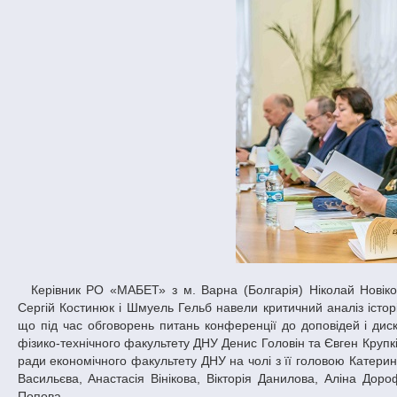
Керівник РО «МАБЕТ» з м. Варна (Болгарія) Ніколай Новіков, професор Володимир Задорський та представники ТОВ «Новотех ЛТД»
Сергій Костинюк і Шмуель Гельб навели критичний аналіз істо
що під час обговорень питань конференції до доповідей і дис
фізико-технічного факультету ДНУ Денис Головін та Євген Крупкі
ради економічного факультету ДНУ на чолі з її головою Катери
Васильєва, Анастасія Вінікова, Вікторія Данилова, Аліна Дор
Попова.