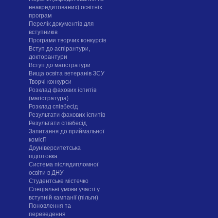
неакредитованих) освітніх
програм
Перелік документів для
вступників
Програми творчих конкурсiв
Вступ до аспірантури,
докторантури
Вступ до магістратури
Вища освіта ветеранів ЗСУ
Творчі конкурси
Розклад фахових іспитів
(магістратура)
Розклад співбесід
Результати фахових іспитів
Результати співбесід
Запитання до приймальної
комісії
Доуніверситетська
підготовка
Система післядипломної
освіти в ДНУ
Cтудентське містечко
Спеціальні умови участі у
вступній кампанії (пільги)
Поновлення та
переведення