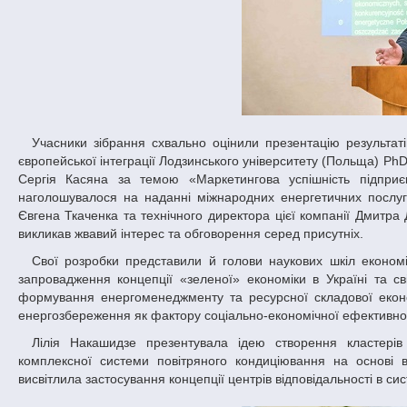
Учасники зібрання схвально оцінили презентацію результатів спільного наукового дослідження доцента кафедри світової економіки та
європейської інтеграції Лодзинського університету (Польща) Ph
Сергія Касяна за темою «Маркетингова успішність підприє
наголошувалося на наданні міжнародних енергетичних послуг 
Євгена Ткаченка та технічного директора цієї компанії Дмитра
викликав жвавий інтерес та обговорення серед присутніх.
Свої розробки представили й голови наукових шкіл економічного факультету ДНУ. Професор Оксана Єлисєєва науково обґрунтувала
запровадження концепції «зеленої» економіки в Україні та 
формування енергоменеджменту та ресурсної складової економ
енергозбереження як фактору соціально-економічної ефективнос
Лілія Накашидзе презентувала ідею створення кластерів енергоефективних технологій як ефективного механізму впровадження
комплексної системи повітряного кондиціювання на основі 
висвітлила застосування концепції центрів відповідальності в с