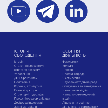
ІСТОРІЯ І
ОСВІТНЯ
СЬОГОДЕННЯ
ДІЯЛЬНІСТЬ
Історія
Факультети
Статут Університету і
Коледжі
стратегія розвитку
Центри
Управління
Профілі кафедр
ДНУ в рейтингах
Якість освіти
Положення
Науково-методична рада
Кодекси, атрибутика
Опитування та анкетування
Почесні доктори
Навчальний відділ
Структурні підрозділи
Навчально-методичний
Профспілкова організація
відділ
Довідкова інформація
Ліцензія на освітню
Звітні матеріали
діяльність та сертифікати