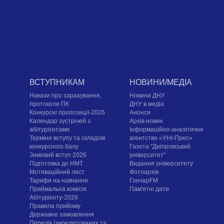
ВСТУПНИКАМ
НОВИНИ/МЕДІА
Накази про зарахування,
Новини ДНУ
протоколи ПК
ДНУ в медіа
Конкурсні пропозиції-2026
Анонси
Календар зустрічей з
Архів новин
абітурієнтами
Інформаційно-аналітичне
Терміни вступу та складові
агентство «УНІ-Прес»
конкурсного балу
Газета "Дніпровський
Зимовий вступ 2026
університет"
Підготовка до НМТ
Видання університету
Мотиваційний лист
Фотоархів
Тарифи на навчання
ГончарFM
Приймальна комісія
Пам'ятні дати
Абітурієнту-2026
Правила прийому
Державне замовлення
Перелік (акредитованих та