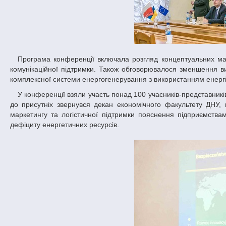
Програма конференції включала розгляд концептуальних маркетингових та логістичних основ енергозбереження за рахунок відповідної
комунікаційної підтримки. Також обговорювалося зменшення в
комплексної системи енергогенерування з використанням енергі
У конференції взяли участь понад 100 учасників-представників провідних ВНЗ і компаній з України, Польщі та Болгарії. Із вітальним словом
до присутніх звернувся декан економічного факультету ДНУ,
маркетингу та логістичної підтримки пояснення підприємств
дефіциту енергетичних ресурсів.