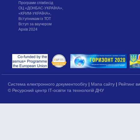
Програми співбесід
ОЦ «ДОНБАС-УКРАЇНА»,
«КРИМ-УКРАЇНА»,
Вступникам із ТОТ
Вступ за ваучером
Архів 2024
Система електронного документообігу
|
Мапа сайту
|
Рейтинг в
© Ресурсний центр IT-освіти та технологій ДНУ