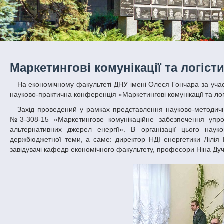
Маркетингові комунікації та логіст
На економічному факультеті ДНУ імені Олеся Гончара за участі провідних спеціалістів з України, Польщі та Болгарії відбулася міжнародна
науково-практична конференція «Маркетингові комунікації та логі
Захід проведений у рамках представлення науково-методичних положень та обміну знань, що напрацьовані за держбюджетною темою
№3-308-15 «Маркетингове комунікаційне забезпечення упро
альтернативних джерел енергії». В організації цього науко
держбюджетної теми, а саме: директор НДІ енергетики Лілія Н
завідувачі кафедр економічного факультету, професори Ніна Ду