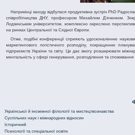
Наприкінці заходу відбулася продуктивна зустріч PhD Радослава Дзюби з проректором із науково-педагогічної роботи у сфері міжнародного
співробітництва ДНУ, професором Михайлом Д’яченком. Зокр
Лодзинським університетом, комплексно окреслено перспективи 
на ринках Центральної та Східної Європи.
Отже, подібні конференції сприяють удосконаленню наукових досліджень із поліпшення логістичного сервісу в енергетиці та організації
маркетингового логістичного розподілу, покращенню планув
підприємств України та світу. Це дає змогу розширювати міжна
ментальність у сфері генерування, розподілення та споживання 
Української й іноземної філології та мистецтвознавства
Cуспільних наук і міжнародних відносин
Історичний
Психології та спеціальної освіти