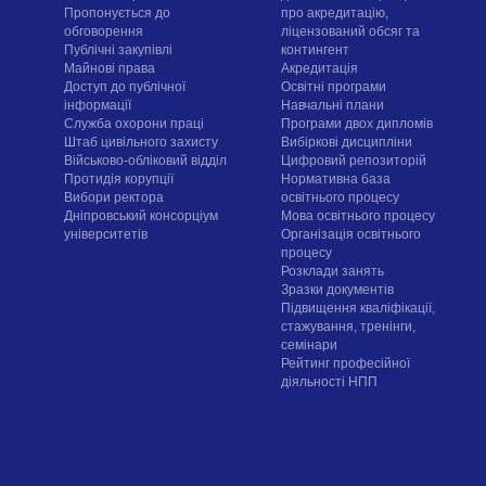
Пропонується до
про акредитацію,
обговорення
ліцензований обсяг та
Публічні закупівлі
контингент
Майнові права
Акредитація
Доступ до публічної
Освітні програми
інформації
Навчальні плани
Служба охорони праці
Програми двох дипломів
Штаб цивільного захисту
Вибіркові дисципліни
Військово-обліковий відділ
Цифровий репозиторій
Протидія корупції
Нормативна база
Вибори ректора
освітнього процесу
Дніпровський консорціум
Мова освітнього процесу
університетів
Організація освітнього
процесу
Розклади занять
Зразки документів
Підвищення кваліфікації,
стажування, тренінги,
семінари
Рейтинг професійної
діяльності НПП