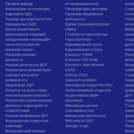
Профілі кафедр
інтернаціоналізації
Аспі
Керівництво та структурні
Програми двох дипломів
Стип
підрозділи НДЧ
Програми академічної
спис
Науково-дослідні інститути
мобільності
Атест
Кафедральні НДЛ
Відгуки учасників програм
розк
Центр колективного
обміну
Вибі
користування науковим
Стратегічні партнерства
Наук
обладнанням «Інноваційні
Наші партнери
студе
технології в ракетно-
Інформаційний центр
докт
космічній галузі»
Європейського Союзу
вчен
Напрями наукової
Erasmus+ CBHE
Прог
діяльності
Erasmus+ CB Youth
мобі
Наукові досягнення ДНУ
Erasmus+ Jean Monnet
Всеук
Нормативно-правова база
DAAD
олім
наукової діяльності
Horizon 2020
Студ
університету
Simons Foundation
Поря
Організація НДР
International support for DNU
докум
Охорона та захист прав
Набір іноземних студентів
Цифр
інтелектуальної власності
за допомогою фірм-
ДНУ
Рейтингова оцінка наукової
партнерів
Наук
діяльності підрозділів та
Міжнародні центри
Студ
співробітників
Сертифікати про
само
Наукові конференції ДНУ
міжнародну мобільність
Здор
Всеукраїнські студентські
Welcome to DNU
Спорт
олімпіади
Заходи і події
Перш
Всеукраїнський конкурс
Воло