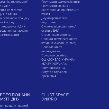
ема післядипломної
Результати фахових іспитів
ти в ДНУ
Результати співбесід
ентське містечко
Запитання до приймальної
ична клініка
комісії
ік освітнього процесу
Доуніверситетська
рий Європу
підготовка
т незламності ДНУ
Система післядипломної
ведення на навчання
освіти в ДНУ
юджетні кошти
Cтудентське містечко
Спеціальні умови участі у
вступній кампанії (пільги)
Поновлення та
переведення
Програми співбесід
ОЦ «ДОНБАС-УКРАЇНА»,
«КРИМ-УКРАЇНА»,
Вступникам із ТОТ
Вступ за ваучером
Архів 2024
ЛЕРЕЯ ПОШАНИ
CLUST SPACE
АМ'ЯТІ ДНУ
DNIPRO
рея пошани і пам'яті