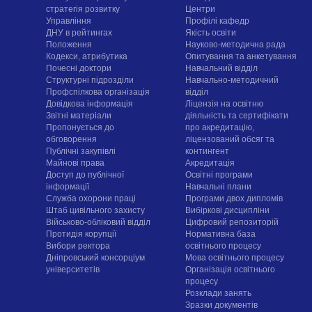
стратегія розвитку
Центри
Управління
Профілі кафедр
ДНУ в рейтингах
Якість освіти
Положення
Науково-методична рада
Кодекси, атрибутика
Опитування та анкетування
Почесні доктори
Навчальний відділ
Структурні підрозділи
Навчально-методичний
Профспілкова організація
відділ
Довідкова інформація
Ліцензія на освітню
Звітні матеріали
діяльність та сертифікати
Пропонується до
про акредитацію,
обговорення
ліцензований обсяг та
Публічні закупівлі
контингент
Майнові права
Акредитація
Доступ до публічної
Освітні програми
інформації
Навчальні плани
Служба охорони праці
Програми двох дипломів
Штаб цивільного захисту
Вибіркові дисципліни
Військово-обліковий відділ
Цифровий репозиторій
Протидія корупції
Нормативна база
Вибори ректора
освітнього процесу
Дніпровський консорціум
Мова освітнього процесу
університетів
Організація освітнього
процесу
Розклади занять
Зразки документів