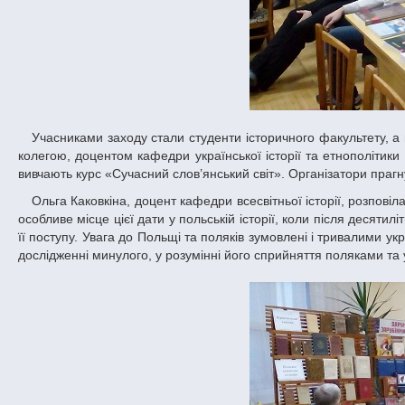
Учасниками заходу стали студенти історичного факультету, а гостями – студенти факультету біології, екології та медицини, запрошені нашою
колегою, доцентом кафедри української історії та етнополітики
вивчають курс «Сучасний слов’янський світ». Організатори прагнул
Ольга Каковкіна, доцент кафедри всесвітньої історії, розповіла про історію вшанування незалежності Польщі саме 11 листопада та відзначила
особливе місце цієї дати у польській історії, коли після десяти
її поступу. Увага до Польщі та поляків зумовлені і тривалими ук
дослідженні минулого, у розумінні його сприйняття поляками та у