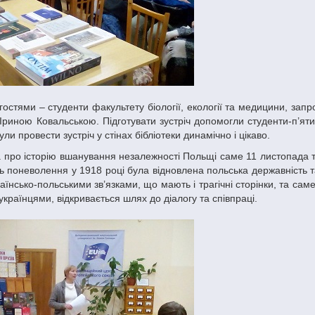
 Іриною Ковальською. Підготувати зустріч допомогли студенти-п’яти
и провести зустріч у стінах бібліотеки динамічно і цікаво.
літь поневолення у 1918 році була відновлена польська державність 
раїнсько-польськими зв’язками, що мають і трагічні сторінки, та сам
країнцями, відкривається шлях до діалогу та співпраці.