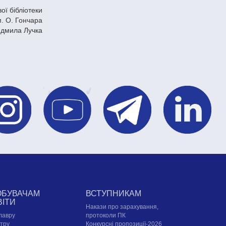
ої бібліотеки
м. О. Гончара
дмила Лучка
ОБУВАЧАМ
ВСТУПНИКАМ
ВІТИ
Накази про зарахування,
лавру
протоколи ПК
стру
Конкурсні пропозиції-2026