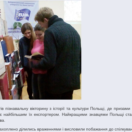
пі є найбільшим їх експортером. Найкращими знавцями Польщі ст
ва.
захоплено ділились враженнями і висловили побажання до спілкува