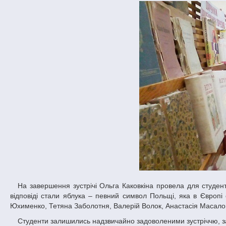
На завершення зустрічі Ольга Каковкіна провела для студентів пізнавальну вікторину з історії та культури Польщі, де призами за правильні
відповіді стали яблука – певний символ Польщі, яка в Євро
Юхименко, Тетяна Заболотня, Валерій Волок, Анастасія Масало
Студенти залишились надзвичайно задоволеними зустріччю, 