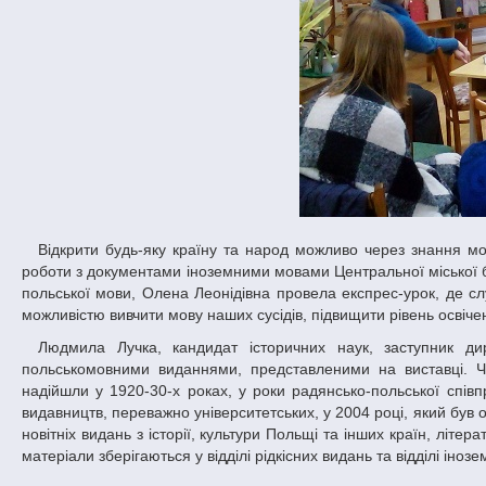
Відкрити будь-яку країну та народ можливо через знання мови: польську мову студентам презентувала Олена Степанюк, завідувач відділу
роботи з документами іноземними мовами Центральної міської б
польської мови, Олена Леонідівна провела експрес-урок, де с
можливістю вивчити мову наших сусідів, підвищити рівень освічен
Людмила Лучка, кандидат історичних наук, заступник директора бібліотеки з науково-методичної роботи, познайомила присутніх з
польськомовними виданнями, представленими на виставці. Ча
надійшли у 1920-30-х роках, у роки радянсько-польської спів
видавництв, переважно університетських, у 2004 році, який був
новітніх видань з історії, культури Польщі та інших країн, літера
матеріали зберігаються у відділі рідкісних видань та відділі інозе