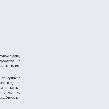
о формування
зацікавились
інші видання
ом польських
0 примірників
ть. Унікальні