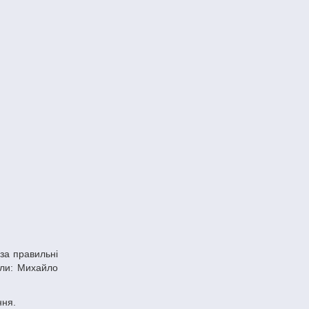
али: Михайло
ння.