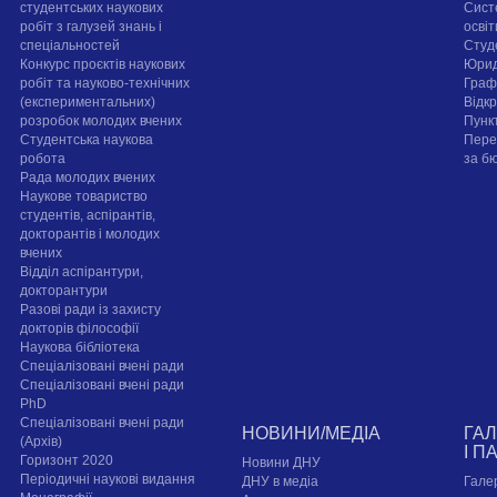
студентських наукових
Сист
робіт з галузей знань і
осві
спеціальностей
Cтуд
Конкурс проєктів наукових
Юрид
робіт та науково-технічних
Граф
(експериментальних)
Відк
розробок молодих вчених
Пунк
Студентська наукова
Пере
робота
за б
Рада молодих вчених
Наукове товариство
студентів, аспірантів,
докторантів і молодих
вчених
Відділ аспірантури,
докторантури
Разові ради із захисту
докторів філософії
Наукова бібліотека
Спеціалізовані вчені ради
Спеціалізовані вчені ради
PhD
Спеціалізовані вчені ради
НОВИНИ/МЕДІА
ГА
(Архів)
І П
Горизонт 2020
Новини ДНУ
Періодичні наукові видання
ДНУ в медіа
Гале