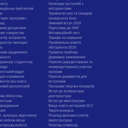
ранту
Календар зустрічей з
ендіальні рейтингові
абітурієнтами
ки
Терміни вступу та складові
ація: програми і
конкурсного балу
лад
Зимовий вступ 2026
ркові дисципліни
Підготовка до НМТ
ове товариство
Мотиваційний лист
нтів, аспірантів,
Тарифи на навчання
орантів і молодих
Приймальна комісія
их
Абітурієнту-2026
рами академічної
Правила прийому
льності
Державне замовлення
раїнські студентські
Перелік (акредитованих та
піади
неакредитованих) освітніх
ентський відділ
програм
док отримання
Перелік документів для
ентів про освіту
вступників
овий репозиторій
Програми творчих конкурсiв
Вступ до аспірантури,
ова бібліотека
докторантури
ентське
Вступ до магістратури
врядування
Вища освіта ветеранів ЗСУ
ов'я
Творчі конкурси
, культура, відпочинок
Розклад фахових іспитів
е робоче місце
(магістратура)
нтерська робота
Розклад співбесід