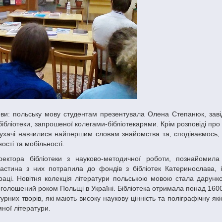
ібліотеки, запрошеної колегами-бібліотекарями. Крім розповіді пр
лухачі навчилися найпершим словам знайомства та, сподіваємось, 
ості та мобільності.
стина з них потрапила до фондів з бібліотек Катеринослава, 
праці. Новітня колекція літератури польською мовою стала дарунк
 оголошений роком Польщі в Україні. Бібліотека отримала понад 160
турних творів, які мають високу наукову цінність та поліграфічну якіс
мної літератури.