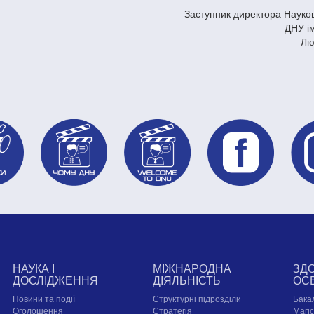
Заступник директора Науков
ДНУ і
Лю
НАУКА І
МІЖНАРОДНА
ЗД
ДОСЛІДЖЕННЯ
ДІЯЛЬНІСТЬ
ОС
Новини та події
Структурні підрозділи
Бака
Оголошення
Стратегія
Магі