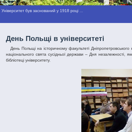
Університет був заснований у 1918 році ...
День Польщі в університеті
День Польщі на історичному факультеті Дніпропетровського національного університету імені Олеся Гончара – вже традиційне вшанування
національного свята сусідньої держави – Дня незалежності, яке
бібліотеці університету.