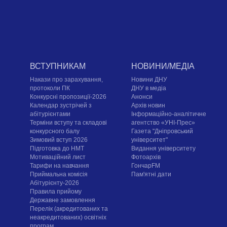
ВСТУПНИКАМ
НОВИНИ/МЕДІА
Накази про зарахування,
Новини ДНУ
протоколи ПК
ДНУ в медіа
Конкурсні пропозиції-2026
Анонси
Календар зустрічей з
Архів новин
абітурієнтами
Інформаційно-аналітичне
Терміни вступу та складові
агентство «УНІ-Прес»
конкурсного балу
Газета "Дніпровський
Зимовий вступ 2026
університет"
Підготовка до НМТ
Видання університету
Мотиваційний лист
Фотоархів
Тарифи на навчання
ГончарFM
Приймальна комісія
Пам'ятні дати
Абітурієнту-2026
Правила прийому
Державне замовлення
Перелік (акредитованих та
неакредитованих) освітніх
програм