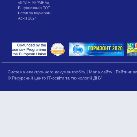
«КРИМ-УКРАЇНА»,
Вступникам із ТОТ
Вступ за ваучером
Архів 2024
Система електронного документообігу
|
Мапа сайту
|
Рейтинг в
© Ресурсний центр IT-освіти та технологій ДНУ