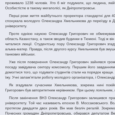
проживало 1238 чоловік. Хто б міг подумати, що людина, якій
Особистістю в такому мегаполісі, як Дніпропетровськ.
Перші роки життя майбутнього проректора стандартні для 40-50-х років – голодне повоєнне дитинство і юність. Та пристрасть до науки
спонукала молодого Олександра Хмельникова до переїзду в Дн
університету.
Проте однією наукою Олександр Григорович не обмежувався. У складі будівельних загонів він їздив піднімати цілину в Кустанайську
область Казахстану, а також зводив будинки в Тюмені. Тоді ж він
читалися лекції. Студентську пору Олександр Григорович згад
альма-матер. Правда, після другого курсу Хмельников був змуше
танкових військах.
Уже після повернення Олександр Григорович зайнявся громадською діяльністю. Сусід по кімнаті в гуртожитку порекомендував його на
посаду завідувача сектору комсомолу. Першим його завданням
домогтися того, що годувати студентів стали на порядок краще.
їжу. Учні запам'ятали роботу молодого організатора, і Олексан
Як згадували сучасники Хмельникова, зокрема нині покійний доктор фізико-математичних наук Олександр Ахметшин, Олександр
Григорович був авторитетним керівником. При цьому лояльним, ні
Після закінчення ВНЗ Олександр Григорович залишився працювати в університеті. 1970-ті – особлива віха в історії Дніпропетровського
університету. Той час називають епохою В. Моссаковського. Во
протягом двадцяти двох років. Він мав безліч регалій. Зокре
Почесних громадян Дніпропетровська, обирався депутатом Ве