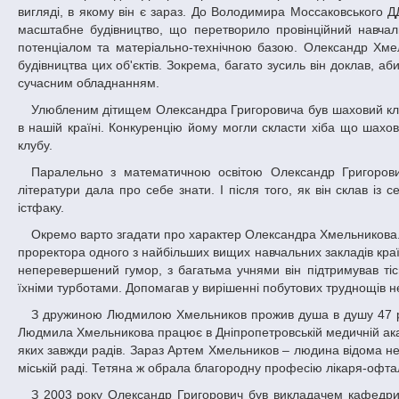
вигляді, в якому він є зараз. До Володимира Моссаковського Д
масштабне будівництво, що перетворило провінційний навчал
потенціалом та матеріально-технічною базою. Олександр Хмел
будівництва цих об'єктів. Зокрема, багато зусиль він доклав, 
сучасним обладнанням.
Улюбленим дітищем Олександра Григоровича був шаховий клуб. Його створили на базі Палацу студентів, і він був одним із найпотужніших
в нашій країні. Конкуренцію йому могли скласти хіба що шахо
клубу.
Паралельно з математичною освітою Олександр Григорович заочно закінчив історичний факультет. Давня пристрасть до історичної
літератури дала про себе знати. І після того, як він склав із
істфаку.
Окремо варто згадати про характер Олександра Хмельникова. Незважаючи на те, що він народився в сільській глибинці та досягнув посади
проректора одного з найбільших вищих навчальних закладів краї
неперевершений гумор, з багатьма учнями він підтримував тісн
їхніми турботами. Допомагав у вирішенні побутових труднощів н
З дружиною Людмилою Хмельников прожив душа в душу 47 років. Вона, також як Олександр Григорович, – відомий в місті педагог. Зараз
Людмила Хмельникова працює в Дніпропетровській медичній акад
яких завжди радів. Зараз Артем Хмельников – людина відома не ті
міській раді. Тетяна ж обрала благородну професію лікаря-офт
З 2003 року Олександр Григорович був викладачем кафедри всесвітньої історії ДНУ, останні роки життя провів на пенсії. При цьому, не