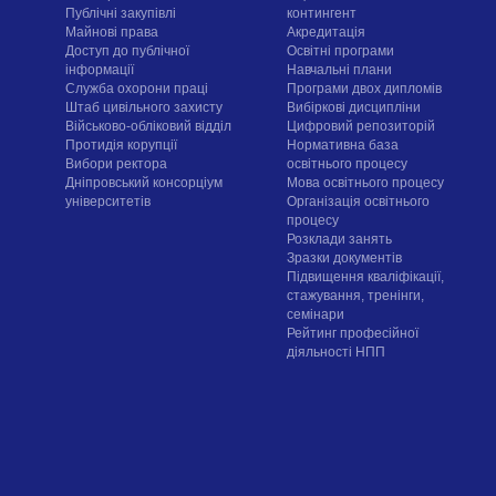
Публічні закупівлі
контингент
Майнові права
Акредитація
Доступ до публічної
Освітні програми
інформації
Навчальні плани
Служба охорони праці
Програми двох дипломів
Штаб цивільного захисту
Вибіркові дисципліни
Військово-обліковий відділ
Цифровий репозиторій
Протидія корупції
Нормативна база
Вибори ректора
освітнього процесу
Дніпровський консорціум
Мова освітнього процесу
університетів
Організація освітнього
процесу
Розклади занять
Зразки документів
Підвищення кваліфікації,
стажування, тренінги,
семінари
Рейтинг професійної
діяльності НПП