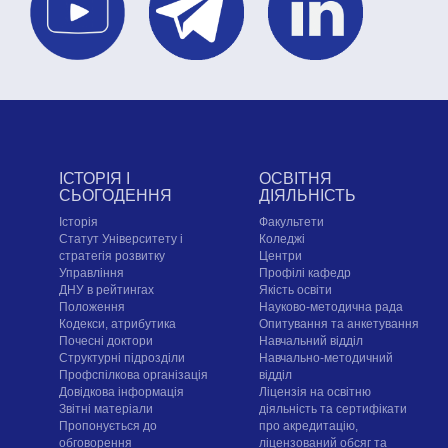
ІСТОРІЯ І
ОСВІТНЯ
СЬОГОДЕННЯ
ДІЯЛЬНІСТЬ
Історія
Факультети
Статут Університету і
Коледжі
стратегія розвитку
Центри
Управління
Профілі кафедр
ДНУ в рейтингах
Якість освіти
Положення
Науково-методична рада
Кодекси, атрибутика
Опитування та анкетування
Почесні доктори
Навчальний відділ
Структурні підрозділи
Навчально-методичний
Профспілкова організація
відділ
Довідкова інформація
Ліцензія на освітню
Звітні матеріали
діяльність та сертифікати
Пропонується до
про акредитацію,
обговорення
ліцензований обсяг та