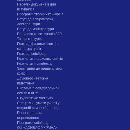
Перелік документів для
вступників
Програми творчих конкурсiв
Вступ до аспірантури,
докторантури
Вступ до магістратури
Вища освіта ветеранів ЗСУ
Творчі конкурси
Розклад фахових іспитів
(магістратура)
Розклад співбесід
Результати фахових іспитів
Результати співбесід
Запитання до приймальної
комісії
Доуніверситетська
підготовка
Система післядипломної
освіти в ДНУ
Cтудентське містечко
Спеціальні умови участі у
вступній кампанії (пільги)
Поновлення та
переведення
Програми співбесід
ОЦ «ДОНБАС-УКРАЇНА»,