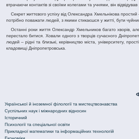
втрачаючи контактів зі своїми колегами та учнями, він відвідував
Секрет життєвого успіху від Олександра Хмельнікова простий – робота, робота і ще раз робота. І перш за все, над самим собою. Крім того,
потрібно поважати людей, з якими стикаєшся у житті, бути чуйни
Останні роки життя Олександр Хмельников багато хворів, але вдячні учні не забували його і часто відвідували. І ось 30 квітня його серце
перестало битися. Ховали одного з творців сучасного Дніпропе
людей – рідні та близькі, керівництво міста, університету, пр
кладовищі Дніпропетровська.
Української й іноземної філології та мистецтвознавства
Cуспільних наук і міжнародних відносин
Історичний
Психології та спеціальної освіти
Прикладної математики та інформаційних технологій
Економіки