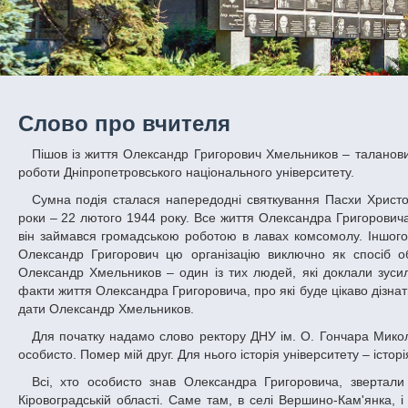
Слово про вчителя
Пішов із життя Олександр Григорович Хмельников – талановитий педагог, організатор, колишній проректор з адміністративно-господарчої
роботи Дніпропетровського національного університету.
Сумна подія сталася напередодні святкування Пасхи Христової, 30 квітня 2016 року. А народився Олександр Григорович у важкі воєнні
роки – 22 лютого 1944 року. Все життя Олександра Григорович
він займався громадською роботою в лавах комсомолу. Іншого
Олександр Григорович цю організацію виключно як спосіб о
Олександр Хмельников – один із тих людей, які доклали зуси
факти життя Олександра Григоровича, про які буде цікаво дізнати
дати Олександр Хмельников.
Для початку надамо слово ректору ДНУ ім. О. Гончара Миколі Вікторовичу Полякову: «Це велика втрата для всього колективу і для мене
особисто. Помер мій друг. Для нього історія університету – істор
Всі, хто особисто знав Олександра Григоровича, звертали увагу на специфіку його вимови, що залишилася з часів проживання у
Кіровоградській області. Саме там, в селі Вершино-Кам'янка, 