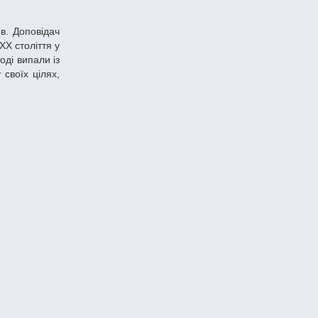
XX століття у
оді випали із
своїх цілях,