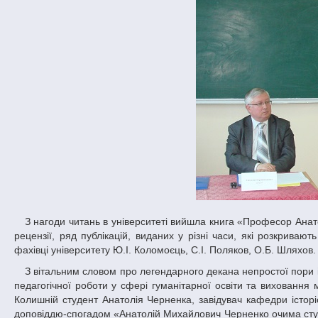
З нагоди читань в університеті вийшла книга «Професор Анатолій Михайлович Черненко та його наукова діяльність». Збірник уміщує спогади,
рецензії, ряд публікацій, виданих у різні часи, які розкривают
фахівці університету Ю.І. Коломоєць, С.І. Поляков, О.Б. Шляхов.
З вітальним словом про легендарного декана непростої пори історичного факультету ДНУ звернувся до учасників читань проректор з науково-
педагогічної роботи у сфері гуманітарної освіти та виховання
Колишній студент Анатолія Черненка, завідувач кафедри істор
доповіддю-спогадом «Анатолій Михайлович Черненко очима студен