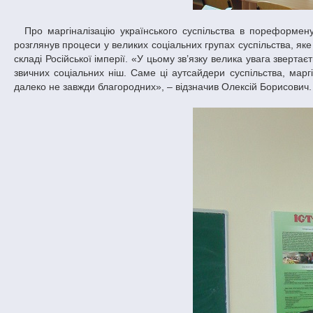
Про маргіналізацію українського суспільства в пореформену добу на початку XX століття розповів професор Олексій Шляхов. Доповідач
розглянув процеси у великих соціальних групах суспільства, яке
складі Російської імперії. «У цьому зв’язку велика увага зверта
звичних соціальних ніш. Саме ці аутсайдери суспільства, мар
далеко не завжди благородних», – відзначив Олексій Борисович.