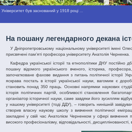
Університет був заснований у 1918 році ...
На пошану легендарного декана іс
У Дніпропетровському національному університеті імені Олеся Гончара пройшли П’яті наукові читання «Питання політичної історії України»,
присвячені пам’яті професора університету Анатолія Черненка.
Кафедра української історії та етнополітики ДНУ постійно дбає про свого засновника. Зокрема, у 2006 році були започатковані читання на
пошану відомого українського вченого, історика, професора,
започатковане фахове видання з питань політичної історії Укра
яскрава постать в історії української науки, вагомим є дороб
становить понад 350 праць. Основні напрямки наукових студій 
історія політичних партій, особливості становлення багатопар
організатор історичної науки, саме завдяки його зусиллям відбу
у нашому університеті (тоді ДДУ), – говорить нинішній завідув
створив власну наукову школу з вивчення політичної еміграц
закладені у свій час Анатолієм Черненком у сфері вивчення п
високого професіоналізму, відповідальності, дисциплінованості, в