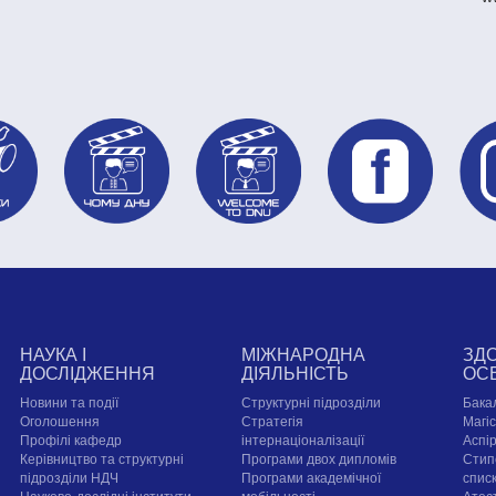
НАУКА І
МІЖНАРОДНА
ЗД
ДОСЛІДЖЕННЯ
ДІЯЛЬНІСТЬ
ОС
Новини та події
Структурні підрозділи
Бака
Оголошення
Стратегія
Магі
Профілі кафедр
інтернаціоналізації
Аспі
Керівництво та структурні
Програми двох дипломів
Стип
підрозділи НДЧ
Програми академічної
спис