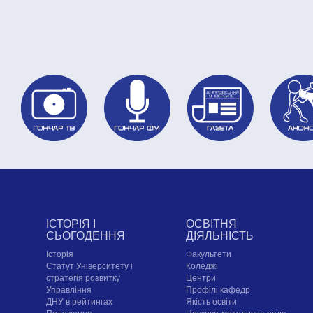
ІСТОРІЯ І
ОСВІТНЯ
СЬОГОДЕННЯ
ДІЯЛЬНІСТЬ
Історія
Факультети
Статут Університету і
Коледжі
стратегія розвитку
Центри
Управління
Профілі кафедр
ДНУ в рейтингах
Якість освіти