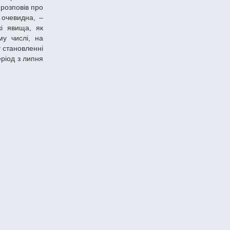
розповів про
 очевидна, –
кі явища, як
му числі, на
у становленні
еріод з липня