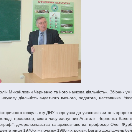
ь наукову діяльність видатного вченого, педагога, наставника. Укл
 молоді, професор, свого часу заступник Анатолія Черненка Валент
іографії, джерелознавства та архівознавства, професор Олег Журб
та кінця 1970-х – початку 1980 - х років». Багато досліджень бу