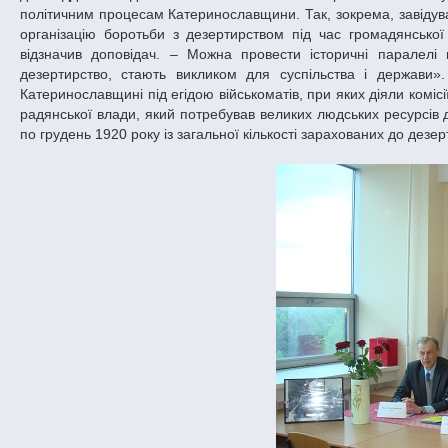
політичним процесам Катеринославщини. Так, зокрема, завідува
організацію боротьби з дезертирством під час громадянсько
відзначив доповідач. – Можна провести історичні паралелі 
дезертирство, стають викликом для суспільства і держави».
Катеринославщині під егідою військоматів, при яких діяли комісі
радянської влади, який потребував великих людських ресурсів д
по грудень 1920 року із загальної кількості зарахованих до дезе