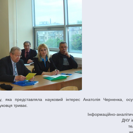
уковця триває.
Інформаційно-аналітич
ДНУ і
те
w