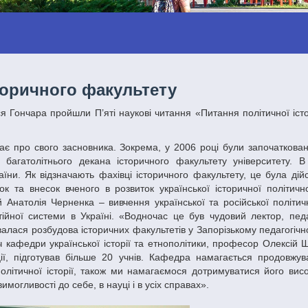
торичного факультету
 багатолітнього декана історичного факультету університету. В 
їни. Як відзначають фахівці історичного факультету, це була дій
ок та внесок вченого в розвиток української історичної політичн
Анатолія Черненка – вивчення української та російської політично
тійної системи в Україні. «Водночас це був чудовий лектор, педа
валася розбудова історичних факультетів у Запорізькому педагогічно
ач кафедри української історії та етнополітики, професор Олексій 
ії, підготував більше 20 учнів. Кафедра намагається продовжува
олітичної історії, також ми намагаємося дотримуватися його висо
имогливості до себе, в науці і в усіх справах».