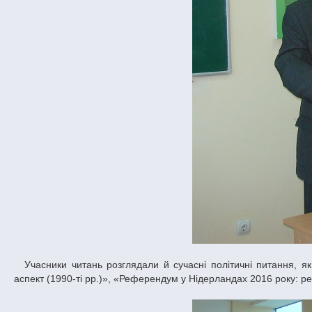
Учасники читань розглядали й сучасні політичні питання, як наприклад, «Становлення місцевого самоврядування в Україні: законодавчий
аспект (1990-ті рр.)», «Референдум у Нідерландах 2016 року: ре