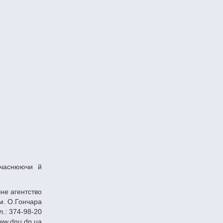
не агентство
м. О.Гончара
л.: 374-98-20
ww.dnu.dp.ua