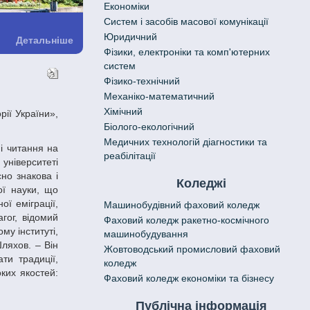
Економіки
Систем і засобів масової комунікації
Юридичний
Детальніше
Фізики, електроніки та комп'ютерних
систем
Фізико-технічний
Механіко-математичний
Хімічний
Біолого-екологічний
Медичних технологій діагностики та
реабілітації
університеті
сно знакова і
Коледжі
ої науки, що
ї еміграції,
Машинобудівний фаховий коледж
гог, відомий
Фаховий коледж ракетно-космічного
му інституті,
машинобудування
Шляхов. – Він
Жовтоводський промисловий фаховий
ти традиції,
коледж
ких якостей:
Фаховий коледж економіки та бізнесу
Публічна інформація