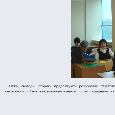
Отже, сьогодні історики продовжують розробляти тематику, яка представляла науковий інтерес Анатолія Черненка, осучаснюючи й
оновлюючи її. Ретельне вивчення й аналіз постаті і спадщини на