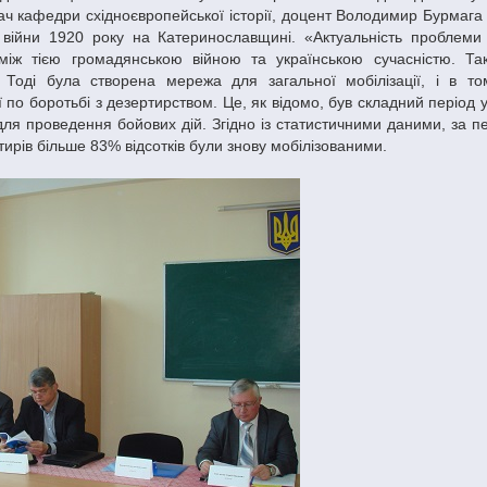
ч кафедри східноєвропейської історії, доцент Володимир Бурмага 
ї війни 1920 року на Катеринославщині. «Актуальність проблеми
між тією громадянською війною та українською сучасністю. Та
 Тоді була створена мережа для загальної мобілізації, і в то
ї по боротьбі з дезертирством. Це, як відомо, був складний період 
ля проведення бойових дій. Згідно із статистичними даними, за п
ртирів більше 83% відсотків були знову мобілізованими.