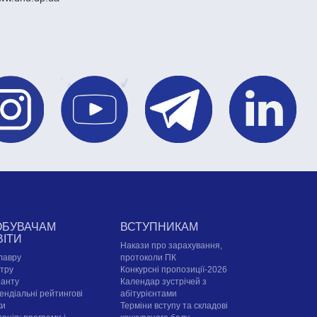
ОБУВАЧАМ
ВСТУПНИКАМ
ВІТИ
Накази про зарахування,
лавру
протоколи ПК
стру
Конкурсні пропозиції-2026
ранту
Календар зустрічей з
ендіальні рейтингові
абітурієнтами
ки
Терміни вступу та складові