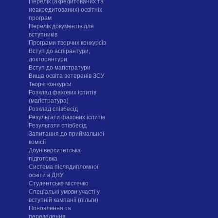
Перелік (акредитованих та
неакредитованих) освітніх
програм
Перелік документів для
вступників
Програми творчих конкурсiв
Вступ до аспірантури,
докторантури
Вступ до магістратури
Вища освіта ветеранів ЗСУ
Творчі конкурси
Розклад фахових іспитів
(магістратура)
Розклад співбесід
Результати фахових іспитів
Результати співбесід
Запитання до приймальної
комісії
Доуніверситетська
підготовка
Система післядипломної
освіти в ДНУ
Cтудентське містечко
Спеціальні умови участі у
вступній кампанії (пільги)
Поновлення та
переведення