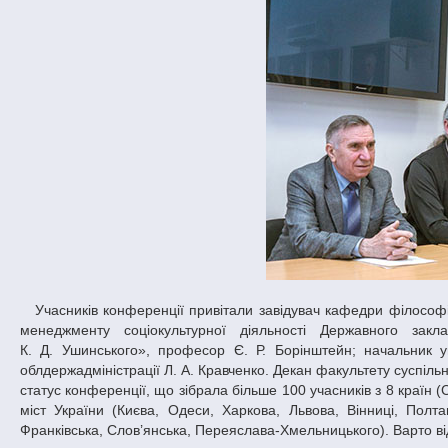
Учасників конференції привітали завідувач кафедри філософії ДНУ, професор В. Б. Окороков; завідувач кафедри філософії, соціології та
менеджменту соціокультурної діяльності Державного закла
К. Д. Ушинського», професор Є. Р. Борінштейн; начальник уп
облдержадміністрації Л. А. Кравченко. Декан факультету суспіль
статус конференції, що зібрала більше 100 учасників з 8 країн (С
міст України (Києва, Одеси, Харкова, Львова, Вінниці, Полт
Франківська, Слов’янська, Переяслава-Хмельницького). Варто ві