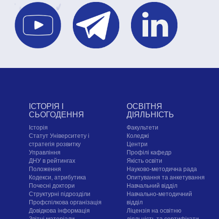
ІСТОРІЯ І
ОСВІТНЯ
СЬОГОДЕННЯ
ДІЯЛЬНІСТЬ
Історія
Факультети
Статут Університету і
Коледжі
стратегія розвитку
Центри
Управління
Профілі кафедр
ДНУ в рейтингах
Якість освіти
Положення
Науково-методична рада
Кодекси, атрибутика
Опитування та анкетування
Почесні доктори
Навчальний відділ
Структурні підрозділи
Навчально-методичний
Профспілкова організація
відділ
Довідкова інформація
Ліцензія на освітню
Звітні матеріали
діяльність та сертифікати