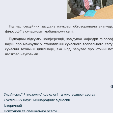
Під час секційних засідань науковці обговорювали значущість історії філософії у формуванні сучасних поглядів на філософію, роль
філософії у сучасному глобальному світі.
Підводячи підсумки конференції, завідувач кафедри філософії ДНУ, професор В.Б. Окороков наголосив на провідній ролі філософії як
науки про майбутнє у становленні сучасного глобального світ
сучасній технічній цивілізації, яка іноді забуває про істинні
частково науковими.
Української й іноземної філології та мистецтвознавства
Cуспільних наук і міжнародних відносин
Історичний
Психології та спеціальної освіти