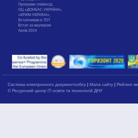
Програми співбесід
ОЦ «ДОНБАС-УКРАЇНА»,
«КРИМ-УКРАЇНА»,
Вступникам із ТОТ
Вступ за ваучером
Архів 2024
Система електронного документообігу
|
Мапа сайту
|
Рейтинг в
© Ресурсний центр IT-освіти та технологій ДНУ