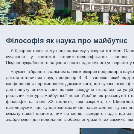
Філософія як наука про майбутнє
У Дніпропетровському національному університеті імені Олеся Гончара пройшла Міжнародна наукова конференція «Глобальні проблеми
сучасності у контексті історико-філософського знання
Південноукраїнського національного педагогічного університету і
Наукове зібрання вітальним словом відкрив проректор з науково-педагогічної роботи у сфері гуманітарної освіти та виховання молоді ДНУ,
доктор історичних наук, професор В. В. Іваненко, який підкр
конференції є переконливим доказом того, що сучасні вчені-ф
для пошуку оптимальних шляхів виходу із складних ситуацій, 
реальних контурів майбутньої нової України як розвинутої і п
філософи та вчені XX століття, такі зокрема, як Шпенглер
наголошуючи, що супертехнократичне навантаження сучасного с
клімату нашої планети, тим не менш, завжди є надія, що за
знайде ключі для подолання глобальної кризи й тих викликів, як