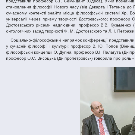
представили професор С.Г. Секундант (Одеса), який позначив го
становлення філософії Нового часу (від Декарта і Тетенса до 
сучасному контексті знайти місце філософській системі Хр. Вол
універсалії через призму творчості Достоєвського; професор 
Достоєвського рисами надлюдини; професор В.В. Кузьменко (Дн
онтологічних засад творчості Ф. М. Достоєвского та Л. І. Петражи
Соціально-філософський напрямок конференції представили Є.Р.Борінштейн (Одеса), який вказав на протиріччя поняття «толерантність»
у сучасній філософії і культурі; професор В. Ю. Попов (Вінн
філософській концепції О. Дугіна; професор В.І. Палагута (Дніп
професор О.Є. Висоцька (Дніпропетровськ) говорила про роль «м