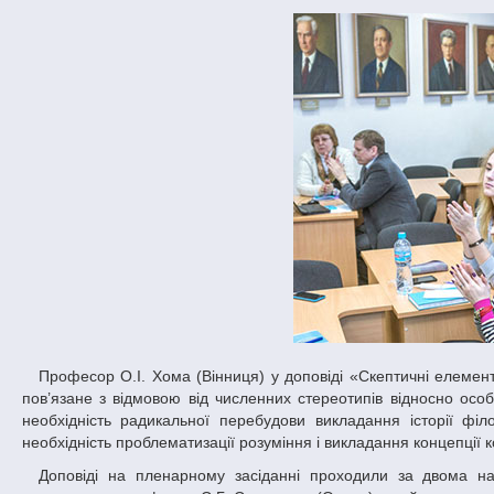
Професор О.І. Хома (Вінниця) у доповіді «Скептичні елементи Декартової медитації» розповів, що сучасне розуміння філософії Декарта
пов’язане з відмовою від численних стереотипів відносно особ
необхідність радикальної перебудови викладання історії філ
необхідність проблематизації розуміння і викладання концепції 
Доповіді на пленарному засіданні проходили за двома напрямками – історико-філософським та соціально-філософським. Перший