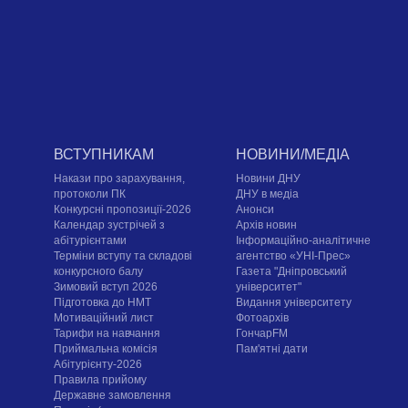
ВСТУПНИКАМ
НОВИНИ/МЕДІА
Накази про зарахування,
Новини ДНУ
протоколи ПК
ДНУ в медіа
Конкурсні пропозиції-2026
Анонси
Календар зустрічей з
Архів новин
абітурієнтами
Інформаційно-аналітичне
Терміни вступу та складові
агентство «УНІ-Прес»
конкурсного балу
Газета "Дніпровський
Зимовий вступ 2026
університет"
Підготовка до НМТ
Видання університету
Мотиваційний лист
Фотоархів
Тарифи на навчання
ГончарFM
Приймальна комісія
Пам'ятні дати
Абітурієнту-2026
Правила прийому
Державне замовлення