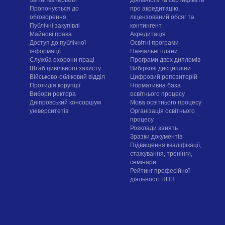
Пропонується до
про акредитацію,
обговорення
ліцензований обсяг та
Публічні закупівлі
контингент
Майнові права
Акредитація
Доступ до публічної
Освітні програми
інформації
Навчальні плани
Служба охорони праці
Програми двох дипломів
Штаб цивільного захисту
Вибіркові дисципліни
Військово-обліковий відділ
Цифровий репозиторій
Протидія корупції
Нормативна база
Вибори ректора
освітнього процесу
Дніпровський консорціум
Мова освітнього процесу
університетів
Організація освітнього
процесу
Розклади занять
Зразки документів
Підвищення кваліфікації,
стажування, тренінги,
семінари
Рейтинг професійної
діяльності НПП