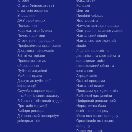
Історія
Факультети
Статут Університету і
Коледжі
стратегія розвитку
Центри
Управління
Профілі кафедр
ДНУ в рейтингах
Якість освіти
Положення
Науково-методична рада
Кодекси, атрибутика
Опитування та анкетування
Почесні доктори
Навчальний відділ
Структурні підрозділи
Навчально-методичний
Профспілкова організація
відділ
Довідкова інформація
Ліцензія на освітню
Звітні матеріали
діяльність та сертифікати
Пропонується до
про акредитацію,
обговорення
ліцензований обсяг та
Публічні закупівлі
контингент
Майнові права
Акредитація
Доступ до публічної
Освітні програми
інформації
Навчальні плани
Служба охорони праці
Програми двох дипломів
Штаб цивільного захисту
Вибіркові дисципліни
Військово-обліковий відділ
Цифровий репозиторій
Протидія корупції
Нормативна база
Вибори ректора
освітнього процесу
Дніпровський консорціум
Мова освітнього процесу
університетів
Організація освітнього
процесу
Розклади занять