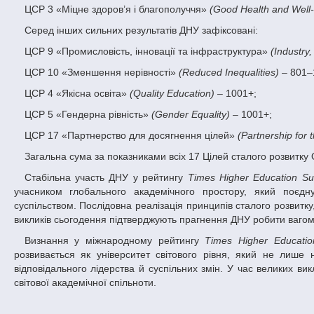
ЦСР 3 «Міцне здоров’я і благополуччя»
(Good Health and Well-
Серед інших сильних результатів ДНУ зафіксовані:
ЦСР 9 «Промисловість, інновації та інфраструктура»
(Industry,
ЦСР 10 «Зменшення нерівності»
(Reduced Inequalities)
– 801–
ЦСР 4 «Якісна освіта»
(Quality Education)
– 1001+;
ЦСР 5 «Гендерна рівність»
(Gender Equality)
– 1001+;
ЦСР 17 «Партнерство для досягнення цілей»
(Partnership for 
Загальна сума за показниками всіх 17 Цілей сталого розвитку
Стабільна участь ДНУ у рейтингу
Times Higher Education Sus
учасником глобального академічного простору, який поєднує
суспільством. Послідовна реалізація принципів сталого розвитк
викликів сьогодення підтверджують прагнення ДНУ робити ваго
Визнання у міжнародному рейтингу
Times Higher Education
розвивається як університет світового рівня, який не лише 
відповідального лідерства й суспільних змін. У час великих в
світової академічної спільноти.