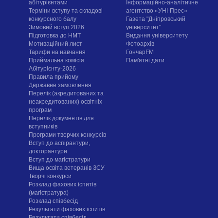
абітурієнтами
Інформаційно-аналітичне
Терміни вступу та складові
агентство «УНІ-Прес»
конкурсного балу
Газета "Дніпровський
Зимовий вступ 2026
університет"
Підготовка до НМТ
Видання університету
Мотиваційний лист
Фотоархів
Тарифи на навчання
ГончарFM
Приймальна комісія
Пам'ятні дати
Абітурієнту-2026
Правила прийому
Державне замовлення
Перелік (акредитованих та
неакредитованих) освітніх
програм
Перелік документів для
вступників
Програми творчих конкурсiв
Вступ до аспірантури,
докторантури
Вступ до магістратури
Вища освіта ветеранів ЗСУ
Творчі конкурси
Розклад фахових іспитів
(магістратура)
Розклад співбесід
Результати фахових іспитів
Результати співбесід