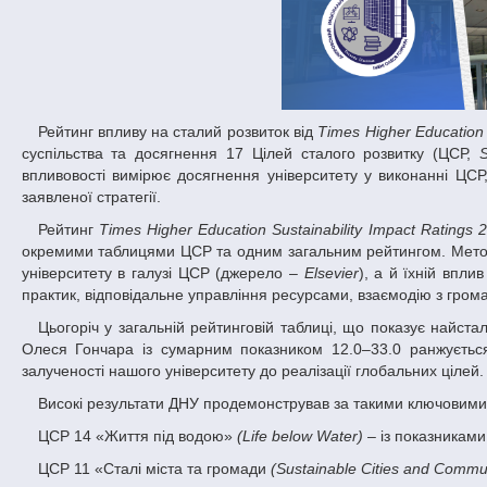
Рейтинг впливу на сталий розвиток від
Times Higher Education
суспільства та досягнення 17 Цілей сталого розвитку (ЦСР,
впливовості вимірює досягнення університету у виконанні ЦСР,
заявленої стратегії.
Рейтинг
Times Higher Education Sustainability Impact Ratings 
окремими таблицями ЦСР та одним загальним рейтингом. Методол
університету в галузі ЦСР (джерело –
Elsevier
), а й їхній впли
практик, відповідальне управління ресурсами, взаємодію з гро
Цьогоріч у загальній рейтинговій таблиці, що показує найсталіші університети з усього світу, Дніпровський національний університет імені
Олеся Гончара із сумарним показником 12.0–33.0 ранжується
залученості нашого університету до реалізації глобальних цілей.
Високі результати ДНУ продемонстрував за такими ключовим
ЦСР 14 «Життя під водою»
(Life below Water)
– із показниками
ЦСР 11 «Сталі міста та громади
(Sustainable Cities and Commun