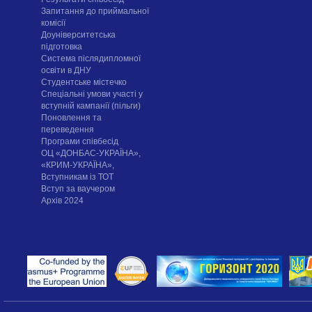
Запитання до приймальної
комісії
Доуніверситетська
підготовка
Система післядипломної
освіти в ДНУ
Cтудентське містечко
Спеціальні умови участі у
вступній кампанії (пільги)
Поновлення та
переведення
Програми співбесід
ОЦ «ДОНБАС-УКРАЇНА»,
«КРИМ-УКРАЇНА»,
Вступникам із ТОТ
Вступ за ваучером
Архів 2024