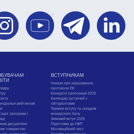
ОБУВАЧАМ
ВСТУПНИКАМ
ВІТИ
Накази про зарахування,
лавру
протоколи ПК
стру
Конкурсні пропозиції-2026
ранту
Календар зустрічей з
ендіальні рейтингові
абітурієнтами
ки
Терміни вступу та складові
ація: програми і
конкурсного балу
лад
Зимовий вступ 2026
ркові дисципліни
Підготовка до НМТ
ове товариство
Мотиваційний лист
нтів, аспірантів,
Тарифи на навчання