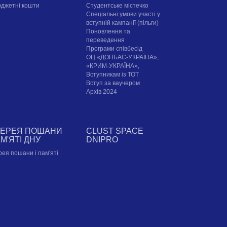
юджетні кошти
Cтудентське містечко
Спеціальні умови участі у
вступній кампанії (пільги)
Поновлення та
переведення
Програми співбесід
ОЦ «ДОНБАС-УКРАЇНА»,
«КРИМ-УКРАЇНА»,
Вступникам із ТОТ
Вступ за ваучером
Архів 2024
ЛЕРЕЯ ПОШАНИ
CLUST SPACE
АМ'ЯТІ ДНУ
DNIPRO
рея пошани і пам'яті