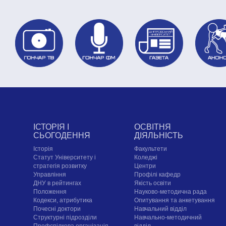
ІСТОРІЯ І
ОСВІТНЯ
СЬОГОДЕННЯ
ДІЯЛЬНІСТЬ
Історія
Факультети
Статут Університету і
Коледжі
стратегія розвитку
Центри
Управління
Профілі кафедр
ДНУ в рейтингах
Якість освіти
Положення
Науково-методична рада
Кодекси, атрибутика
Опитування та анкетування
Почесні доктори
Навчальний відділ
Структурні підрозділи
Навчально-методичний
Профспілкова організація
відділ