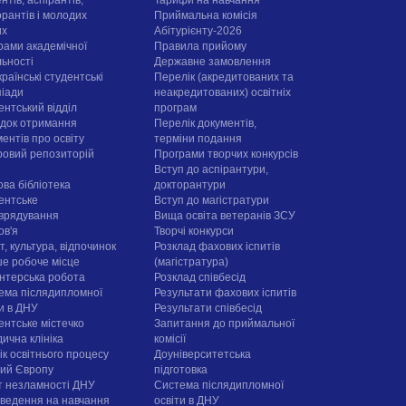
орантів і молодих
Приймальна комісія
их
Абітурієнту-2026
рами академічної
Правила прийому
льності
Державне замовлення
раїнські студентські
Перелік (акредитованих та
піади
неакредитованих) освітніх
ентський відділ
програм
док отримання
Перелік документів,
ентів про освіту
терміни подання
овий репозиторій
Програми творчих конкурсiв
Вступ до аспірантури,
ова бібліотека
докторантури
ентське
Вступ до магістратури
врядування
Вища освіта ветеранів ЗСУ
ов'я
Творчі конкурси
, культура, відпочинок
Розклад фахових іспитів
е робоче місце
(магістратура)
нтерська робота
Розклад співбесід
ема післядипломної
Результати фахових іспитів
ти в ДНУ
Результати співбесід
ентське містечко
Запитання до приймальної
ична клініка
комісії
ік освітнього процесу
Доуніверситетська
рий Європу
підготовка
т незламності ДНУ
Система післядипломної
ведення на навчання
освіти в ДНУ