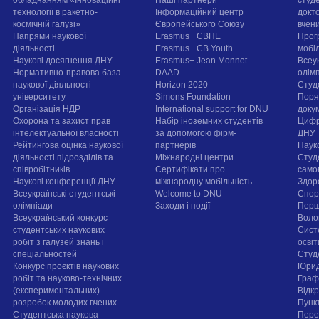
технології в ракетно-
Інформаційний центр
докт
космічній галузі»
Європейського Союзу
вчен
Напрями наукової
Erasmus+ CBHE
Прог
діяльності
Erasmus+ CB Youth
мобі
Наукові досягнення ДНУ
Erasmus+ Jean Monnet
Всеук
Нормативно-правова база
DAAD
олім
наукової діяльності
Horizon 2020
Студ
університету
Simons Foundation
Поря
Організація НДР
International support for DNU
докум
Охорона та захист прав
Набір іноземних студентів
Цифр
інтелектуальної власності
за допомогою фірм-
ДНУ
Рейтингова оцінка наукової
партнерів
Наук
діяльності підрозділів та
Міжнародні центри
Студ
співробітників
Сертифікати про
само
Наукові конференції ДНУ
міжнародну мобільність
Здор
Всеукраїнські студентські
Welcome to DNU
Спорт
олімпіади
Заходи і події
Перш
Всеукраїнський конкурс
Воло
студентських наукових
Сист
робіт з галузей знань і
осві
спеціальностей
Cтуд
Конкурс проєктів наукових
Юрид
робіт та науково-технічних
Граф
(експериментальних)
Відк
розробок молодих вчених
Пунк
Студентська наукова
Пере