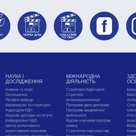
НАУКА І
МІЖНАРОДНА
ЗД
ДОСЛІДЖЕННЯ
ДІЯЛЬНІСТЬ
ОС
Новини та події
Структурні підрозділи
Бака
Оголошення
Стратегія
Магі
Профілі кафедр
інтернаціоналізації
Аспі
Керівництво та структурні
Програми двох дипломів
Стип
підрозділи НДЧ
Програми академічної
спис
Науково-дослідні інститути
мобільності
Атест
Кафедральні НДЛ
Відгуки учасників програм
розк
Центр колективного
обміну
Вибі
користування науковим
Стратегічні партнерства
Наук
обладнанням «Інноваційні
Наші партнери
студе