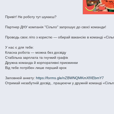
Привіт! Не роботу тут шукаєш?
Партнер ДНУ компанія "Сільпо" запрошує до своєї команди!
Проводь своє літо з користю — обирай вакансію в команді «Сіль
У нас є для тебе:
Класна робота — можна без досвіду
Стабільна зарплата та гнучкий графік
Дружна команда й корпоративні приєминки
Від тебе потрібен лише перший крок
Заповнюй анкету:
https://forms.gle/nZBWNQMKmXfXEbmY7
Отримай незабутній досвід , працюючи у дружній команді «Сіль