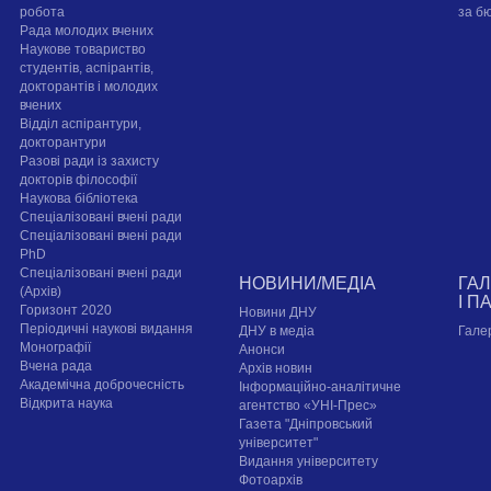
робота
за б
Рада молодих вчених
Наукове товариство
студентів, аспірантів,
докторантів і молодих
вчених
Відділ аспірантури,
докторантури
Разові ради із захисту
докторів філософії
Наукова бібліотека
Спеціалізовані вчені ради
Спеціалізовані вчені ради
PhD
Спеціалізовані вчені ради
НОВИНИ/МЕДІА
ГА
(Архів)
І П
Горизонт 2020
Новини ДНУ
Періодичні наукові видання
ДНУ в медіа
Гале
Монографії
Анонси
Вчена рада
Архів новин
Академічна доброчесність
Інформаційно-аналітичне
Відкрита наука
агентство «УНІ-Прес»
Газета "Дніпровський
університет"
Видання університету
Фотоархів