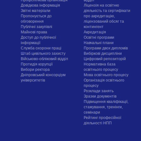
Довідкова інформація
Ліцензія на освітню
Звітні матеріали
діяльність та сертифікати
Пропонується до
про акредитацію,
обговорення
ліцензований обсяг та
Публічні закупівлі
контингент
Майнові права
Акредитація
Доступ до публічної
Освітні програми
інформації
Навчальні плани
Служба охорони праці
Програми двох дипломів
Штаб цивільного захисту
Вибіркові дисципліни
Військово-обліковий відділ
Цифровий репозиторій
Протидія корупції
Нормативна база
Вибори ректора
освітнього процесу
Дніпровський консорціум
Мова освітнього процесу
університетів
Організація освітнього
процесу
Розклади занять
Зразки документів
Підвищення кваліфікації,
стажування, тренінги,
семінари
Рейтинг професійної
діяльності НПП