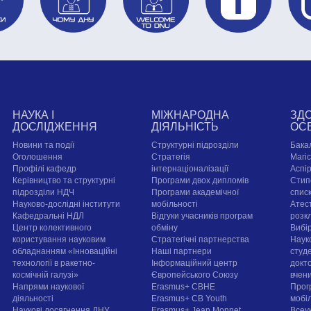
НАУКА І
МІЖНАРОДНА
ЗД
ДОСЛІДЖЕННЯ
ДІЯЛЬНІСТЬ
ОС
Новини та події
Структурні підрозділи
Бака
Оголошення
Стратегія
Магі
Профілі кафедр
інтернаціоналізації
Аспі
Керівництво та структурні
Програми двох дипломів
Стип
підрозділи НДЧ
Програми академічної
спис
Науково-дослідні інститути
мобільності
Атест
Кафедральні НДЛ
Відгуки учасників програм
розк
Центр колективного
обміну
Вибі
користування науковим
Стратегічні партнерства
Наук
обладнанням «Інноваційні
Наші партнери
студе
технології в ракетно-
Інформаційний центр
докт
космічній галузі»
Європейського Союзу
вчен
Напрями наукової
Erasmus+ CBHE
Прог
діяльності
Erasmus+ CB Youth
мобі
Наукові досягнення ДНУ
Erasmus+ Jean Monnet
Всеук