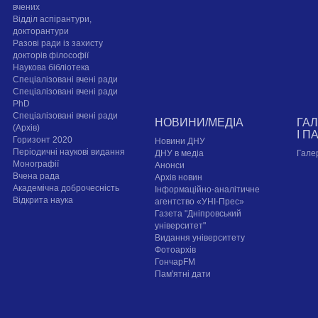
вчених
Відділ аспірантури,
докторантури
Разові ради із захисту
докторів філософії
Наукова бібліотека
Спеціалізовані вчені ради
Спеціалізовані вчені ради
PhD
Спеціалізовані вчені ради
НОВИНИ/МЕДІА
ГА
(Архів)
І П
Горизонт 2020
Новини ДНУ
Періодичні наукові видання
ДНУ в медіа
Гале
Монографії
Анонси
Вчена рада
Архів новин
Академічна доброчесність
Інформаційно-аналітичне
Відкрита наука
агентство «УНІ-Прес»
Газета "Дніпровський
університет"
Видання університету
Фотоархів
ГончарFM
Пам'ятні дати