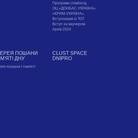
Програми співбесід
ОЦ «ДОНБАС-УКРАЇНА»,
«КРИМ-УКРАЇНА»,
Вступникам із ТОТ
Вступ за ваучером
Архів 2024
ЛЕРЕЯ ПОШАНИ
CLUST SPACE
АМ'ЯТІ ДНУ
DNIPRO
рея пошани і пам'яті