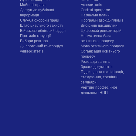
Майнові права
Акредитація
Доступ до публічної
Освітні програми
інформації
Навчальні плани
Служба охорони праці
Програми двох дипломів
Штаб цивільного захисту
Вибіркові дисципліни
Військово-обліковий відділ
Цифровий репозиторій
Протидія корупції
Нормативна база
Вибори ректора
освітнього процесу
Дніпровський консорціум
Мова освітнього процесу
університетів
Організація освітнього
процесу
Розклади занять
Зразки документів
Підвищення кваліфікації,
стажування, тренінги,
семінари
Рейтинг професійної
діяльності НПП