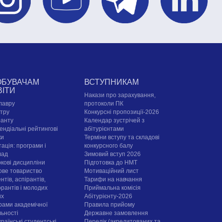
ОБУВАЧАМ
ВСТУПНИКАМ
ВІТИ
Накази про зарахування,
лавру
протоколи ПК
стру
Конкурсні пропозиції-2026
ранту
Календар зустрічей з
ендіальні рейтингові
абітурієнтами
ки
Терміни вступу та складові
ація: програми і
конкурсного балу
лад
Зимовий вступ 2026
ркові дисципліни
Підготовка до НМТ
ове товариство
Мотиваційний лист
нтів, аспірантів,
Тарифи на навчання
орантів і молодих
Приймальна комісія
их
Абітурієнту-2026
рами академічної
Правила прийому
льності
Державне замовлення
раїнські студентські
Перелік (акредитованих та