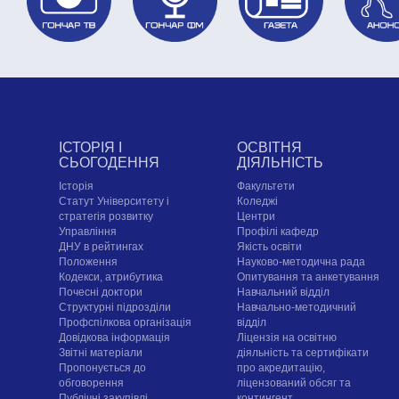
ІСТОРІЯ І
ОСВІТНЯ
СЬОГОДЕННЯ
ДІЯЛЬНІСТЬ
Історія
Факультети
Статут Університету і
Коледжі
стратегія розвитку
Центри
Управління
Профілі кафедр
ДНУ в рейтингах
Якість освіти
Положення
Науково-методична рада
Кодекси, атрибутика
Опитування та анкетування
Почесні доктори
Навчальний відділ
Структурні підрозділи
Навчально-методичний
Профспілкова організація
відділ
Довідкова інформація
Ліцензія на освітню
Звітні матеріали
діяльність та сертифікати
Пропонується до
про акредитацію,
обговорення
ліцензований обсяг та
Публічні закупівлі
контингент