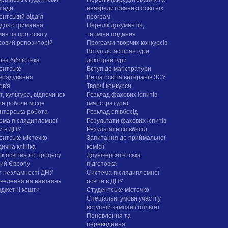
піади
неакредитованих) освітніх
ентський відділ
програм
док отримання
Перелік документів,
ентів про освіту
терміни подання
овий репозиторій
Програми творчих конкурсiв
Вступ до аспірантури,
ова бібліотека
докторантури
ентське
Вступ до магістратури
врядування
Вища освіта ветеранів ЗСУ
ов'я
Творчі конкурси
, культура, відпочинок
Розклад фахових іспитів
е робоче місце
(магістратура)
нтерська робота
Розклад співбесід
ема післядипломної
Результати фахових іспитів
ти в ДНУ
Результати співбесід
ентське містечко
Запитання до приймальної
ична клініка
комісії
ік освітнього процесу
Доуніверситетська
рий Європу
підготовка
т незламності ДНУ
Система післядипломної
ведення на навчання
освіти в ДНУ
юджетні кошти
Cтудентське містечко
Спеціальні умови участі у
вступній кампанії (пільги)
Поновлення та
переведення