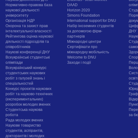
Нормативно-правова база
DAAD
олім
наукової діяльності
Horizon 2020
Студ
університету
Simons Foundation
Поря
Організація НДР
International support for DNU
докум
Охорона та захист прав
Набір іноземних студентів
Цифр
інтелектуальної власності
за допомогою фірм-
ДНУ
Рейтингова оцінка наукової
партнерів
Наук
діяльності підрозділів та
Міжнародні центри
Студ
співробітників
Сертифікати про
само
Наукові конференції ДНУ
міжнародну мобільність
Здор
Всеукраїнські студентські
Welcome to DNU
Спорт
олімпіади
Заходи і події
Перш
Всеукраїнський конкурс
Воло
студентських наукових
Сист
робіт з галузей знань і
осві
спеціальностей
Cтуд
Конкурс проєктів наукових
Юрид
робіт та науково-технічних
Граф
(експериментальних)
Відк
розробок молодих вчених
Пунк
Студентська наукова
Пере
робота
за б
Рада молодих вчених
Наукове товариство
студентів, аспірантів,
докторантів і молодих