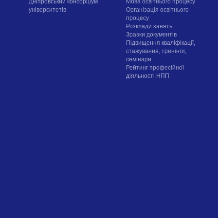
Дніпровський консорціум
Мова освітнього процесу
університетів
Організація освітнього
процесу
Розклади занять
Зразки документів
Підвищення кваліфікації,
стажування, тренінги,
семінари
Рейтинг професійної
діяльності НПП