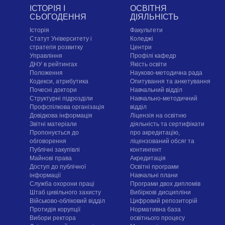
ІСТОРІЯ І
ОСВІТНЯ
СЬОГОДЕННЯ
ДІЯЛЬНІСТЬ
Історія
Факультети
Статут Університету і
Коледжі
стратегія розвитку
Центри
Управління
Профілі кафедр
ДНУ в рейтингах
Якість освіти
Положення
Науково-методична рада
Кодекси, атрибутика
Опитування та анкетування
Почесні доктори
Навчальний відділ
Структурні підрозділи
Навчально-методичний
Профспілкова організація
відділ
Довідкова інформація
Ліцензія на освітню
Звітні матеріали
діяльність та сертифікати
Пропонується до
про акредитацію,
обговорення
ліцензований обсяг та
Публічні закупівлі
контингент
Майнові права
Акредитація
Доступ до публічної
Освітні програми
інформації
Навчальні плани
Служба охорони праці
Програми двох дипломів
Штаб цивільного захисту
Вибіркові дисципліни
Військово-обліковий відділ
Цифровий репозиторій
Протидія корупції
Нормативна база
Вибори ректора
освітнього процесу