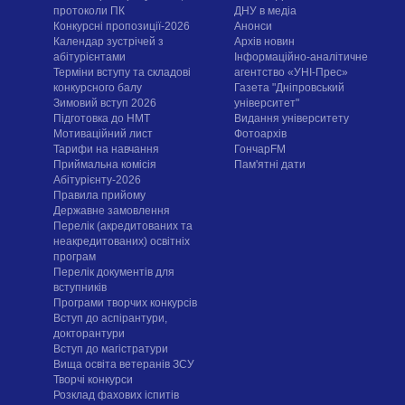
протоколи ПК
ДНУ в медіа
Конкурсні пропозиції-2026
Анонси
Календар зустрічей з
Архів новин
абітурієнтами
Інформаційно-аналітичне
Терміни вступу та складові
агентство «УНІ-Прес»
конкурсного балу
Газета "Дніпровський
Зимовий вступ 2026
університет"
Підготовка до НМТ
Видання університету
Мотиваційний лист
Фотоархів
Тарифи на навчання
ГончарFM
Приймальна комісія
Пам'ятні дати
Абітурієнту-2026
Правила прийому
Державне замовлення
Перелік (акредитованих та
неакредитованих) освітніх
програм
Перелік документів для
вступників
Програми творчих конкурсiв
Вступ до аспірантури,
докторантури
Вступ до магістратури
Вища освіта ветеранів ЗСУ
Творчі конкурси
Розклад фахових іспитів