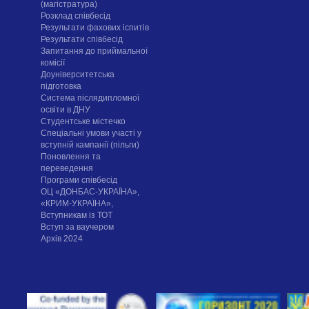
(магістратура)
Розклад співбесід
Результати фахових іспитів
Результати співбесід
Запитання до приймальної
комісії
Доуніверситетська
підготовка
Система післядипломної
освіти в ДНУ
Cтудентське містечко
Спеціальні умови участі у
вступній кампанії (пільги)
Поновлення та
переведення
Програми співбесід
ОЦ «ДОНБАС-УКРАЇНА»,
«КРИМ-УКРАЇНА»,
Вступникам із ТОТ
Вступ за ваучером
Архів 2024