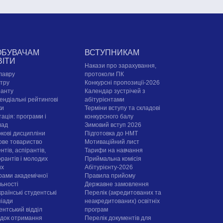
ОБУВАЧАМ
ВСТУПНИКАМ
ВІТИ
Накази про зарахування,
лавру
протоколи ПК
стру
Конкурсні пропозиції-2026
ранту
Календар зустрічей з
ендіальні рейтингові
абітурієнтами
ки
Терміни вступу та складові
ація: програми і
конкурсного балу
лад
Зимовий вступ 2026
ркові дисципліни
Підготовка до НМТ
ове товариство
Мотиваційний лист
нтів, аспірантів,
Тарифи на навчання
орантів і молодих
Приймальна комісія
их
Абітурієнту-2026
рами академічної
Правила прийому
льності
Державне замовлення
раїнські студентські
Перелік (акредитованих та
піади
неакредитованих) освітніх
ентський відділ
програм
док отримання
Перелік документів для