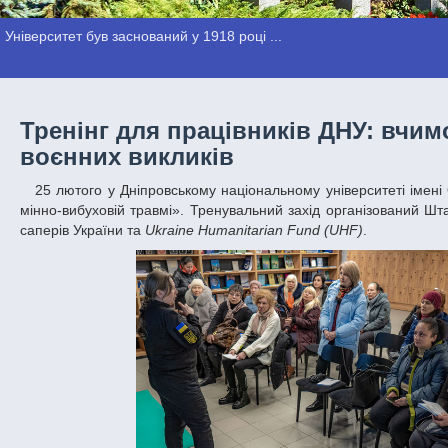
Університет був заснований у 1918 році ...
Тренінг для працівників ДНУ: вчи
воєнних викликів
25 лютого у Дніпровському національному університеті імені Олеся Гончара пройшли практичні навчання «Перша домедична допомога при
мінно-вибуховій травмі». Тренувальний захід організований Шт
саперів України та
Ukraine Humanitarian Fund (UHF)
.