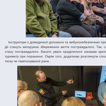
Інструктори з домедичної допомоги та вибухонебезпечних предметів Євген Іваницький і Валентина Бикова розказали і показали, які правильні
дії стануть запорукою збереження життя постраждалого. Так, сл
стану постраждалого. Багато уваги приділялося ознакам крити
турнікету при пораненні. Окрім того, додатково розглянули сп
тиску чи тампонування рани.