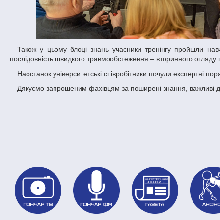
Також у цьому блоці знань учасники тренінгу пройшли навчання з контролю прохідності дихальних шляхів постраждалого та опанували
послідовність швидкого травмообстеження – вторинного огляду 
Наостанок університетські співробітники почули експертні п
Дякуємо запрошеним фахівцям за поширені знання, важливі д