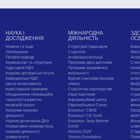
НАУКА І
МІЖНАРОДНА
ЗД
ДОСЛІДЖЕННЯ
ДІЯЛЬНІСТЬ
ОС
Новини та події
Структурні підрозділи
Бака
Оголошення
Стратегія
Магі
Профілі кафедр
інтернаціоналізації
Аспі
Керівництво та структурні
Програми двох дипломів
Стип
підрозділи НДЧ
Програми академічної
спис
Науково-дослідні інститути
мобільності
Атест
Кафедральні НДЛ
Відгуки учасників програм
розк
Центр колективного
обміну
Вибі
користування науковим
Стратегічні партнерства
Наук
обладнанням «Інноваційні
Наші партнери
студе
технології в ракетно-
Інформаційний центр
докт
космічній галузі»
Європейського Союзу
вчен
Напрями наукової
Erasmus+ CBHE
Прог
діяльності
Erasmus+ CB Youth
мобі
Наукові досягнення ДНУ
Erasmus+ Jean Monnet
Всеук
Нормативно-правова база
DAAD
олім
наукової діяльності
Horizon 2020
Студ
університету
Simons Foundation
Поря