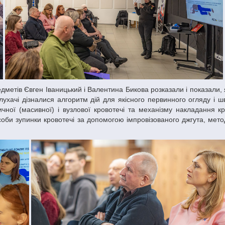
ухачі дізналися алгоритм дій для якісного первинного огляду і ш
чної (масивної) і вузлової кровотечі та механізму накладання к
особи зупинки кровотечі за допомогою імпровізованого джгута, мет