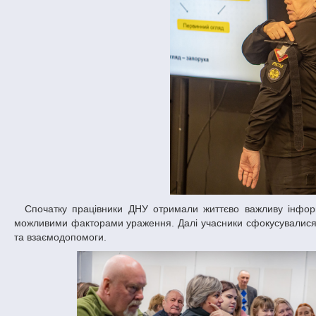
Спочатку працівники ДНУ отримали життєво важливу інформацію щодо особливостей мінно-вибухової травми, де ознайомилися з усіма
можливими факторами ураження. Далі учасники сфокусувалися 
та взаємодопомоги.