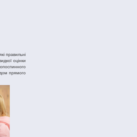
видкої оцінки
ропоспинного
одом прямого