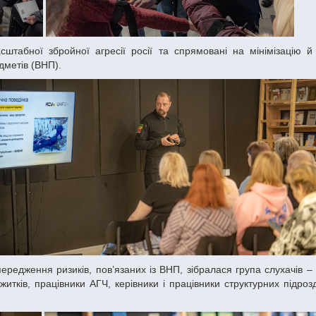
дметів (ВНП).
итків, працівники АГЧ, керівники і працівники структурних підрозд