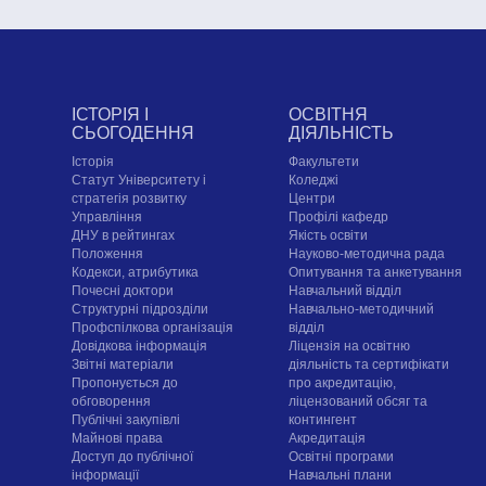
ІСТОРІЯ І
ОСВІТНЯ
СЬОГОДЕННЯ
ДІЯЛЬНІСТЬ
Історія
Факультети
Статут Університету і
Коледжі
стратегія розвитку
Центри
Управління
Профілі кафедр
ДНУ в рейтингах
Якість освіти
Положення
Науково-методична рада
Кодекси, атрибутика
Опитування та анкетування
Почесні доктори
Навчальний відділ
Структурні підрозділи
Навчально-методичний
Профспілкова організація
відділ
Довідкова інформація
Ліцензія на освітню
Звітні матеріали
діяльність та сертифікати
Пропонується до
про акредитацію,
обговорення
ліцензований обсяг та
Публічні закупівлі
контингент
Майнові права
Акредитація
Доступ до публічної
Освітні програми
інформації
Навчальні плани