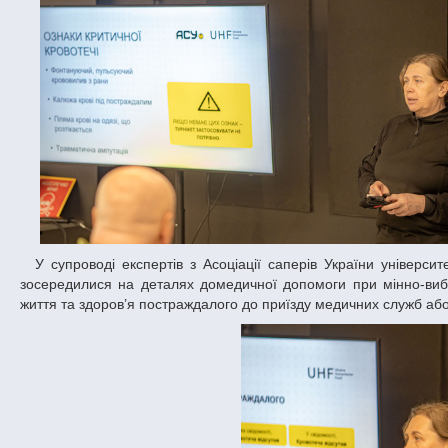
У супроводі експертів з Асоціації саперів України університетські співробітники опановували практичні знання з мінної безпеки. Зокрема,
зосередилися на деталях домедичної допомоги при мінно-виб
життя та здоров’я постраждалого до приїзду медичних служб або