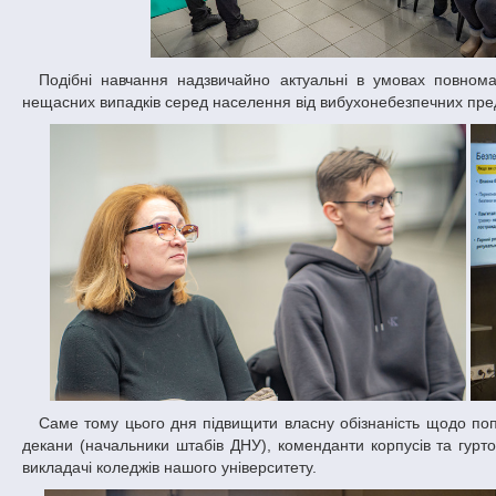
Подібні навчання надзвичайно актуальні в умовах повномасштабної збройної агресії росії та спрямовані на мінімізацію й відвернення
нещасних випадків серед населення від вибухонебезпечних пре
Саме тому цього дня підвищити власну обізнаність щодо попередження ризиків, пов’язаних із ВНП, зібралася група слухачів – проректори і
декани (начальники штабів ДНУ), коменданти корпусів та гуртож
викладачі коледжів нашого університету.