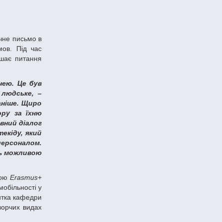
мов. Під час
ишає питання
 людське, –
аніше. Щиро
ору за їхню
вний діалог
екіду, який
персоналом.
сть можливою
мою
Erasmus+
мобільності у
ентка кафедри
ворчих видах