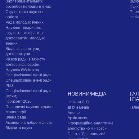
(експериментальних)
Відк
розробок молодих вчених
Пунк
Студентська наукова
Пере
робота
за б
Рада молодих вчених
Наукове товариство
студентів, аспірантів,
докторантів і молодих
вчених
Відділ аспірантури,
докторантури
Разові ради із захисту
докторів філософії
Наукова бібліотека
Спеціалізовані вчені ради
Спеціалізовані вчені ради
PhD
Спеціалізовані вчені ради
НОВИНИ/МЕДІА
ГА
(Архів)
І П
Горизонт 2020
Новини ДНУ
Періодичні наукові видання
ДНУ в медіа
Гале
Монографії
Анонси
Вчена рада
Архів новин
Академічна доброчесність
Інформаційно-аналітичне
Відкрита наука
агентство «УНІ-Прес»
Газета "Дніпровський
університет"