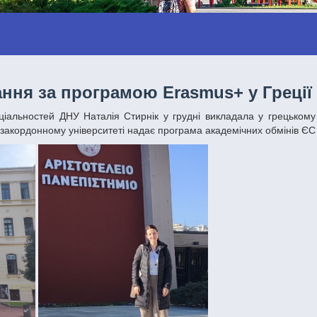
ання за програмою Erasmus+ у Греції
 закордонному університеті надає програма академічних обмінів Є