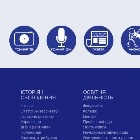
ІСТОРІЯ І
ОСВІТНЯ
СЬОГОДЕННЯ
ДІЯЛЬНІСТЬ
Історія
Факультети
Статут Університету і
Коледжі
стратегія розвитку
Центри
Управління
Профілі кафедр
ДНУ в рейтингах
Якість освіти
Положення
Науково-методична рада
Кодекси, атрибутика
Опитування та анкетування