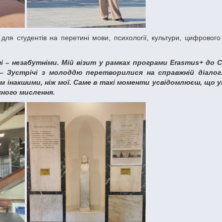
ші – незабутніми. Мій візит у рамках програми
Erasmus+
до С
– Зустрічі з молоддю перетворилися на справжній діало
ім інакшими, ніж мої. Саме в такі моменти усвідомлюєш, що 
жного мислення.