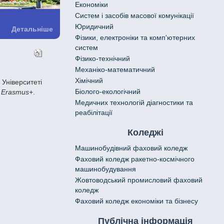
Економіки
Систем і засобів масової комунікації
Юридичний
Детальніше
Фізики, електроніки та комп'ютерних
систем
Фізико-технічний
Механіко-математичний
Хімічний
Біолого-екологічний
С
Erasmus+
.
Медичних технологій діагностики та
реабілітації
Коледжі
Машинобудівний фаховий коледж
Фаховий коледж ракетно-космічного
машинобудування
Жовтоводський промисловий фаховий
коледж
Фаховий коледж економіки та бізнесу
Публічна інформація