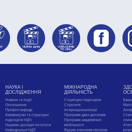
НАУКА І
МІЖНАРОДНА
ЗД
ДОСЛІДЖЕННЯ
ДІЯЛЬНІСТЬ
ОС
Новини та події
Структурні підрозділи
Бака
Оголошення
Стратегія
Магі
Профілі кафедр
інтернаціоналізації
Аспі
Керівництво та структурні
Програми двох дипломів
Стип
підрозділи НДЧ
Програми академічної
спис
Науково-дослідні інститути
мобільності
Атест
Кафедральні НДЛ
Відгуки учасників програм
розк