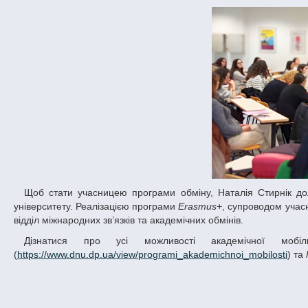
Щоб стати учасницею програми обміну, Наталія Стирнік долучилася спочатку до конкурсного відбору у межах ДНУ, а потім – грецького
університету. Реалізацією програми
Erasmus+
, супроводом учас
відділ міжнародних зв’язків та академічних обмінів.
Дізнатися про усі можливості академічної мобільності можна на сторінках «Програми академічної мобільності»
(
https://www.dnu.dp.ua/view/programi_akademichnoi_mobilosti
) та