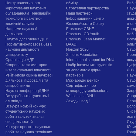
Центр колективного
обміну
Вибі
користування науковим
Стратегічні партнерства
Наук
обладнанням «Інноваційні
Наші партнери
студе
технології в ракетно-
Інформаційний центр
докт
космічній галузі»
Європейського Союзу
вчен
Напрями наукової
Erasmus+ CBHE
Прог
діяльності
Erasmus+ CB Youth
мобі
Наукові досягнення ДНУ
Erasmus+ Jean Monnet
Всеук
Нормативно-правова база
DAAD
олім
наукової діяльності
Horizon 2020
Студ
університету
Simons Foundation
Поря
Організація НДР
International support for DNU
докум
Охорона та захист прав
Набір іноземних студентів
Цифр
інтелектуальної власності
за допомогою фірм-
ДНУ
Рейтингова оцінка наукової
партнерів
Наук
діяльності підрозділів та
Міжнародні центри
Студ
співробітників
Сертифікати про
само
Наукові конференції ДНУ
міжнародну мобільність
Здор
Всеукраїнські студентські
Welcome to DNU
Спорт
олімпіади
Заходи і події
Перш
Всеукраїнський конкурс
Воло
студентських наукових
Сист
робіт з галузей знань і
осві
спеціальностей
Cтуд
Конкурс проєктів наукових
Юрид
робіт та науково-технічних
Граф