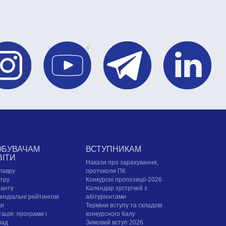
ОБУВАЧАМ
ВСТУПНИКАМ
ВІТИ
Накази про зарахування,
лавру
протоколи ПК
стру
Конкурсні пропозиції-2026
ранту
Календар зустрічей з
ендіальні рейтингові
абітурієнтами
ки
Терміни вступу та складові
ація: програми і
конкурсного балу
лад
Зимовий вступ 2026