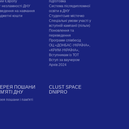
рий Європу
підготовка
т незламності ДНУ
Система післядипломної
ведення на навчання
освіти в ДНУ
юджетні кошти
Cтудентське містечко
Спеціальні умови участі у
вступній кампанії (пільги)
Поновлення та
переведення
Програми співбесід
ОЦ «ДОНБАС-УКРАЇНА»,
«КРИМ-УКРАЇНА»,
Вступникам із ТОТ
Вступ за ваучером
Архів 2024
ЛЕРЕЯ ПОШАНИ
CLUST SPACE
АМ'ЯТІ ДНУ
DNIPRO
рея пошани і пам'яті