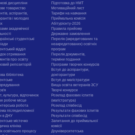
ркові дисципліни
Підготовка до НМТ
ове товариство
Мотиваційний лист
нтів, аспірантів,
Тарифи на навчання
орантів і молодих
Приймальна комісія
их
Абітурієнту-2026
рами академічної
Правила прийому
льності
Державне замовлення
раїнські студентські
Перелік (акредитованих та
піади
неакредитованих) освітніх
ентський відділ
програм
док отримання
Перелік документів,
ентів про освіту
терміни подання
овий репозиторій
Програми творчих конкурсiв
Вступ до аспірантури,
ова бібліотека
докторантури
ентське
Вступ до магістратури
врядування
Вища освіта ветеранів ЗСУ
ов'я
Творчі конкурси
, культура, відпочинок
Розклад фахових іспитів
е робоче місце
(магістратура)
нтерська робота
Розклад співбесід
ема післядипломної
Результати фахових іспитів
ти в ДНУ
Результати співбесід
ентське містечко
Запитання до приймальної
ична клініка
комісії
ік освітнього процесу
Доуніверситетська