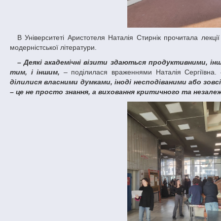
В Університеті Аристотеля Наталія Стирнік прочитала лекції для студентів на перетині мови, психології, культури, цифрового навчання та
модерністської літератури.
– Деякі академічні візити здаються продуктивними, ін
тим, і іншим,
– поділилася враженнями Наталія Сергіївна.
ділилися власними думками, іноді несподіваними або зовс
– це не просто знання, а виховання критичного та незале