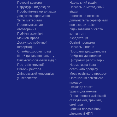
Почесні доктори
Навчальний відділ
Структурні підрозділи
Навчально-методичний
Профспілкова організація
відділ
Довідкова інформація
Ліцензія на освітню
Звітні матеріали
діяльність та сертифікати
Пропонується до
про акредитацію,
обговорення
ліцензований обсяг та
Публічні закупівлі
контингент
Майнові права
Акредитація
Доступ до публічної
Освітні програми
інформації
Навчальні плани
Служба охорони праці
Програми двох дипломів
Штаб цивільного захисту
Вибіркові дисципліни
Військово-обліковий відділ
Цифровий репозиторій
Протидія корупції
Нормативна база
Вибори ректора
освітнього процесу
Дніпровський консорціум
Мова освітнього процесу
університетів
Організація освітнього
процесу
Розклади занять
Зразки документів
Підвищення кваліфікації,
стажування, тренінги,
семінари
Рейтинг професійної
діяльності НПП