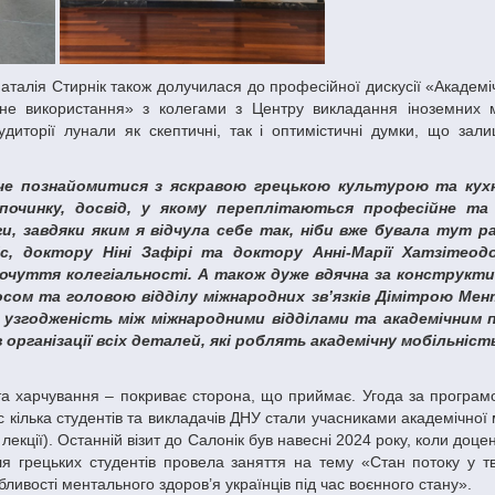
чне використання» з колегами з Центру викладання іноземних 
удиторії лунали як скептичні, так і оптимістичні думки, що зал
дпочинку, досвід, у якому переплітаються професійне та
и, завдяки яким я відчула себе так, ніби вже бувала тут р
, доктору Ніні Зафірі та доктору Анні-Марії Хатзітеод
почуття колегіальності. А також дуже вдячна за конструкти
сом та головою відділу міжнародних зв’язків Дімітрою Мент
а узгодженість між міжнародними відділами та академічним 
 організації всіх деталей, які роблять академічну мобільні
 та харчування – покриває сторона, що приймає. Угода за програ
с кілька студентів та викладачів ДНУ стали учасниками академічної 
лекції). Останній візит до Салонік був навесні 2024 року, коли доц
для грецьких студентів провела заняття на тему «Стан потоку у т
бливості ментального здоров’я українців під час воєнного стану».