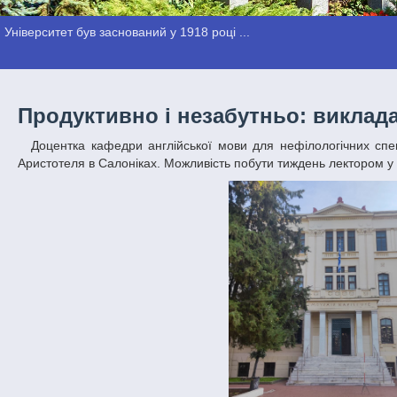
Університет був заснований у 1918 році ...
Продуктивно і незабутньо: виклад
Доцентка кафедри англійської мови для нефілологічних спеціальностей ДНУ Наталія Стирнік у грудні викладала у грецькому Університеті
Аристотеля в Салоніках. Можливість побути тиждень лектором у