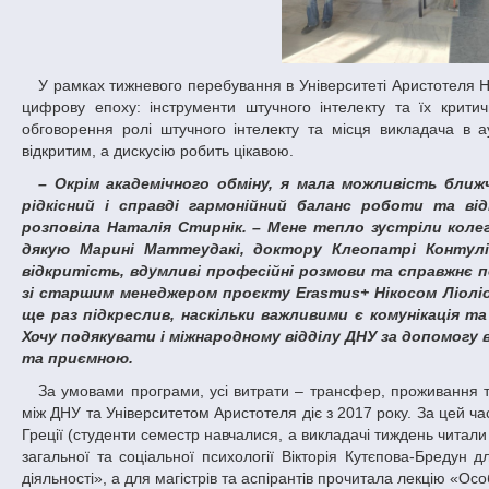
У рамках тижневого перебування в Університеті Аристотеля Наталія Стирнік також долучилася до професійної дискусії «Академічне письмо в
цифрову епоху: інструменти штучного інтелекту та їх крити
обговорення ролі штучного інтелекту та місця викладача в а
відкритим, а дискусію робить цікавою.
– Окрім академічного обміну, я мала можливість ближче познайомитися з яскравою грецькою культурою та кухнею. Це був
рідкісний і справді гармонійний баланс роботи та ві
розповіла Наталія Стирнік. – Мене тепло зустріли колег
дякую Марині Маттеудакі, доктору Клеопатрі Контуліс
відкритість, вдумливі професійні розмови та справжнє 
зі старшим менеджером проєкту Erasmus+ Нікосом Ліоліо
ще раз підкреслив, наскільки важливими є комунікація т
Хочу подякувати і міжнародному відділу ДНУ за допомогу в
та приємною.
За умовами програми, усі витрати – трансфер, проживання
між ДНУ та Університетом Аристотеля діє з 2017 року. За цей ча
Греції (студенти семестр навчалися, а викладачі тиждень читали 
загальної та соціальної психології Вікторія Кутєпова-Бредун 
діяльності», а для магістрів та аспірантів прочитала лекцію «Осо