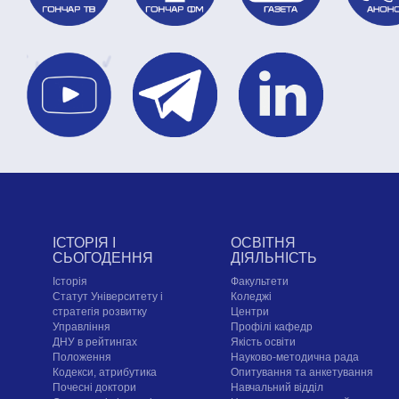
ІСТОРІЯ І
ОСВІТНЯ
СЬОГОДЕННЯ
ДІЯЛЬНІСТЬ
Історія
Факультети
Статут Університету і
Коледжі
стратегія розвитку
Центри
Управління
Профілі кафедр
ДНУ в рейтингах
Якість освіти
Положення
Науково-методична рада
Кодекси, атрибутика
Опитування та анкетування
Почесні доктори
Навчальний відділ