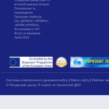
Спеціальні умови участі у
вступній кампанії (пільги)
Поновлення та
переведення
Програми співбесід
ОЦ «ДОНБАС-УКРАЇНА»,
«КРИМ-УКРАЇНА»,
Вступникам із ТОТ
Вступ за ваучером
Архів 2024
Система електронного документообігу
|
Мапа сайту
|
Рейтинг в
© Ресурсний центр IT-освіти та технологій ДНУ