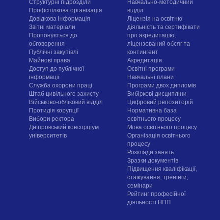
Структурні підрозділи
Навчально-методичний
Профспілкова організація
відділ
Довідкова інформація
Ліцензія на освітню
Звітні матеріали
діяльність та сертифікати
Пропонується до
про акредитацію,
обговорення
ліцензований обсяг та
Публічні закупівлі
контингент
Майнові права
Акредитація
Доступ до публічної
Освітні програми
інформації
Навчальні плани
Служба охорони праці
Програми двох дипломів
Штаб цивільного захисту
Вибіркові дисципліни
Військово-обліковий відділ
Цифровий репозиторій
Протидія корупції
Нормативна база
Вибори ректора
освітнього процесу
Дніпровський консорціум
Мова освітнього процесу
університетів
Організація освітнього
процесу
Розклади занять
Зразки документів
Підвищення кваліфікації,
стажування, тренінги,
семінари
Рейтинг професійної
діяльності НПП