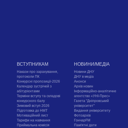
ВСТУПНИКАМ
НОВИНИ/МЕДІА
Накази про зарахування,
Новини ДНУ
протоколи ПК
ДНУ в медіа
Конкурсні пропозиції-2026
Анонси
Календар зустрічей з
Архів новин
абітурієнтами
Інформаційно-аналітичне
Терміни вступу та складові
агентство «УНІ-Прес»
конкурсного балу
Газета "Дніпровський
Зимовий вступ 2026
університет"
Підготовка до НМТ
Видання університету
Мотиваційний лист
Фотоархів
Тарифи на навчання
ГончарFM
Приймальна комісія
Пам'ятні дати