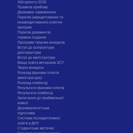
Абітурієнту-2026
Правила прийому
Державне замовлення
Перелік (акредитованих та
неакредитованих) освітніх
програм
Перелік документів,
терміни подання
Програми творчих конкурсiв
Вступ до аспірантури,
докторантури
Вступ до магістратури
Вища освіта ветеранів ЗСУ
Творчі конкурси
Розклад фахових іспитів
(магістратура)
Розклад співбесід
Результати фахових іспитів
Результати співбесід
Запитання до приймальної
комісії
Доуніверситетська
підготовка
Система післядипломної
освіти в ДНУ
Cтудентське містечко