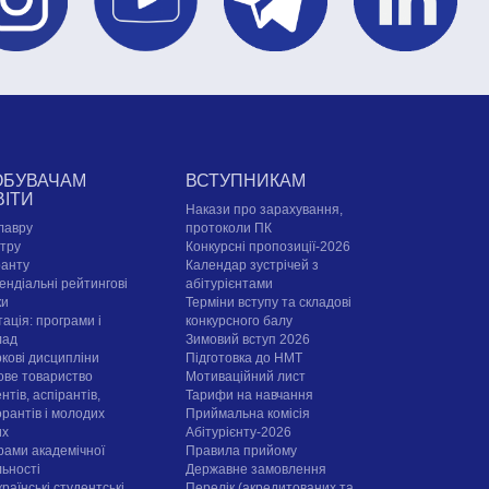
ОБУВАЧАМ
ВСТУПНИКАМ
ВІТИ
Накази про зарахування,
лавру
протоколи ПК
стру
Конкурсні пропозиції-2026
ранту
Календар зустрічей з
ендіальні рейтингові
абітурієнтами
ки
Терміни вступу та складові
ація: програми і
конкурсного балу
лад
Зимовий вступ 2026
ркові дисципліни
Підготовка до НМТ
ове товариство
Мотиваційний лист
нтів, аспірантів,
Тарифи на навчання
орантів і молодих
Приймальна комісія
их
Абітурієнту-2026
рами академічної
Правила прийому
льності
Державне замовлення
раїнські студентські
Перелік (акредитованих та