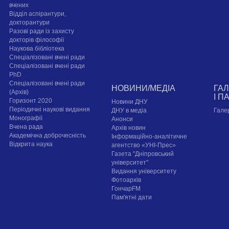
вчених
Відділ аспірантури,
докторантури
Разові ради із захисту
докторів філософії
Наукова бібліотека
Спеціалізовані вчені ради
Спеціалізовані вчені ради
PhD
Спеціалізовані вчені ради
НОВИНИ/МЕДІА
ГА
(Архів)
І П
Горизонт 2020
Новини ДНУ
Періодичні наукові видання
ДНУ в медіа
Гале
Монографії
Анонси
Вчена рада
Архів новин
Академічна доброчесність
Інформаційно-аналітичне
Відкрита наука
агентство «УНІ-Прес»
Газета "Дніпровський
університет"
Видання університету
Фотоархів
ГончарFM
Пам'ятні дати