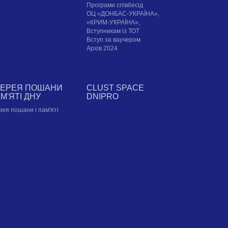
Програми співбесід
ОЦ «ДОНБАС-УКРАЇНА»,
«КРИМ-УКРАЇНА»,
Вступникам із ТОТ
Вступ за ваучером
Архів 2024
ЛЕРЕЯ ПОШАНИ
CLUST SPACE
АМ'ЯТІ ДНУ
DNIPRO
рея пошани і пам'яті