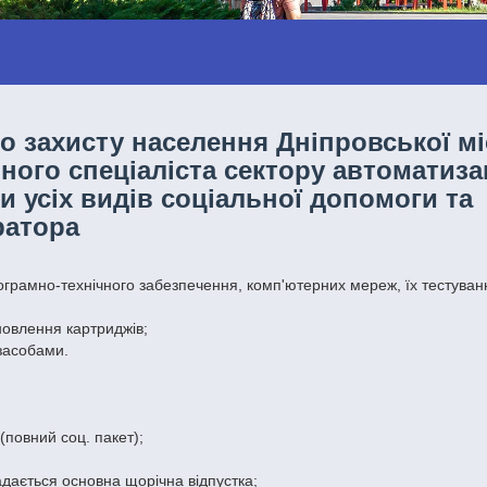
о захисту населення Дніпровської мі
ного спеціаліста сектору автоматизац
и усіх видів соціальної допомоги та
ратора
ограмно-технічного забезпечення, комп'ютерних мереж, їх тестуван
новлення картриджів;
засобами.
(повний соц. пакет);
дається основна щорічна відпустка;