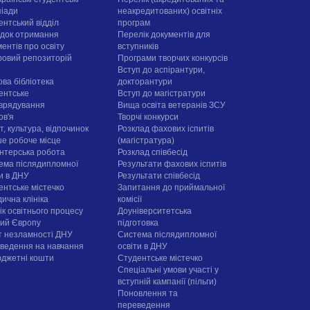
піади
неакредитованих) освітніх
ентський відділ
програм
док отримання
Перелік документів для
ентів про освіту
вступників
овий репозиторій
Програми творчих конкурсiв
Вступ до аспірантури,
ова бібліотека
докторантури
ентське
Вступ до магістратури
врядування
Вища освіта ветеранів ЗСУ
ов'я
Творчі конкурси
, культура, відпочинок
Розклад фахових іспитів
е робоче місце
(магістратура)
нтерська робота
Розклад співбесід
ема післядипломної
Результати фахових іспитів
ти в ДНУ
Результати співбесід
ентське містечко
Запитання до приймальної
ична клініка
комісії
ік освітнього процесу
Доуніверситетська
рий Європу
підготовка
т незламності ДНУ
Система післядипломної
ведення на навчання
освіти в ДНУ
юджетні кошти
Cтудентське містечко
Спеціальні умови участі у
вступній кампанії (пільги)
Поновлення та
переведення