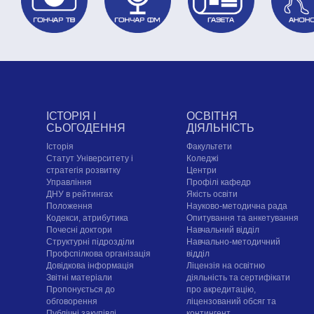
ІСТОРІЯ І
ОСВІТНЯ
СЬОГОДЕННЯ
ДІЯЛЬНІСТЬ
Історія
Факультети
Статут Університету і
Коледжі
стратегія розвитку
Центри
Управління
Профілі кафедр
ДНУ в рейтингах
Якість освіти
Положення
Науково-методична рада
Кодекси, атрибутика
Опитування та анкетування
Почесні доктори
Навчальний відділ
Структурні підрозділи
Навчально-методичний
Профспілкова організація
відділ
Довідкова інформація
Ліцензія на освітню
Звітні матеріали
діяльність та сертифікати
Пропонується до
про акредитацію,
обговорення
ліцензований обсяг та
Публічні закупівлі
контингент