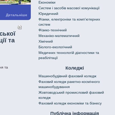
Економіки
Систем і засобів масової комунікації
Юридичний
Детальніше
Фізики, електроніки та комп'ютерних
систем
Фізико-технічний
ської
Механіко-математичний
ії та
Хімічний
Біолого-екологічний
Медичних технологій діагностики та
реабілітації
ня та
Коледжі
Машинобудівний фаховий коледж
Фаховий коледж ракетно-космічного
машинобудування
Жовтоводський промисловий фаховий
коледж
Фаховий коледж економіки та бізнесу
Публічна інформація