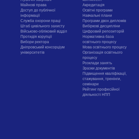
Майнові права
Акредитація
Доступ до публічної
Освітні програми
інформації
Навчальні плани
Служба охорони праці
Програми двох дипломів
Штаб цивільного захисту
Вибіркові дисципліни
Військово-обліковий відділ
Цифровий репозиторій
Протидія корупції
Нормативна база
Вибори ректора
освітнього процесу
Дніпровський консорціум
Мова освітнього процесу
університетів
Організація освітнього
процесу
Розклади занять
Зразки документів
Підвищення кваліфікації,
стажування, тренінги,
семінари
Рейтинг професійної
діяльності НПП