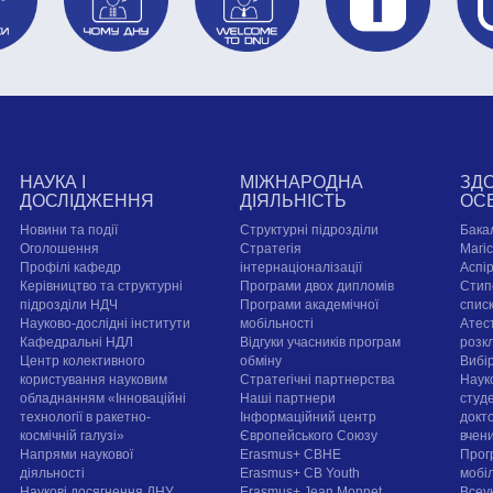
НАУКА І
МІЖНАРОДНА
ЗД
ДОСЛІДЖЕННЯ
ДІЯЛЬНІСТЬ
ОС
Новини та події
Структурні підрозділи
Бака
Оголошення
Стратегія
Магі
Профілі кафедр
інтернаціоналізації
Аспі
Керівництво та структурні
Програми двох дипломів
Стип
підрозділи НДЧ
Програми академічної
спис
Науково-дослідні інститути
мобільності
Атест
Кафедральні НДЛ
Відгуки учасників програм
розк
Центр колективного
обміну
Вибі
користування науковим
Стратегічні партнерства
Наук
обладнанням «Інноваційні
Наші партнери
студе
технології в ракетно-
Інформаційний центр
докт
космічній галузі»
Європейського Союзу
вчен
Напрями наукової
Erasmus+ CBHE
Прог
діяльності
Erasmus+ CB Youth
мобі
Наукові досягнення ДНУ
Erasmus+ Jean Monnet
Всеук