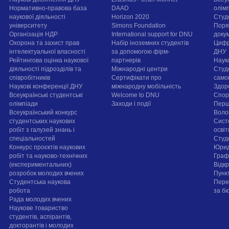
Нормативно-правова база
DAAD
олім
наукової діяльності
Horizon 2020
Студ
університету
Simons Foundation
Поря
Організація НДР
International support for DNU
докум
Охорона та захист прав
Набір іноземних студентів
Цифр
інтелектуальної власності
за допомогою фірм-
ДНУ
Рейтингова оцінка наукової
партнерів
Наук
діяльності підрозділів та
Міжнародні центри
Студ
співробітників
Сертифікати про
само
Наукові конференції ДНУ
міжнародну мобільність
Здор
Всеукраїнські студентські
Welcome to DNU
Спорт
олімпіади
Заходи і події
Перш
Всеукраїнський конкурс
Воло
студентських наукових
Сист
робіт з галузей знань і
осві
спеціальностей
Cтуд
Конкурс проєктів наукових
Юрид
робіт та науково-технічних
Граф
(експериментальних)
Відк
розробок молодих вчених
Пунк
Студентська наукова
Пере
робота
за б
Рада молодих вчених
Наукове товариство
студентів, аспірантів,
докторантів і молодих