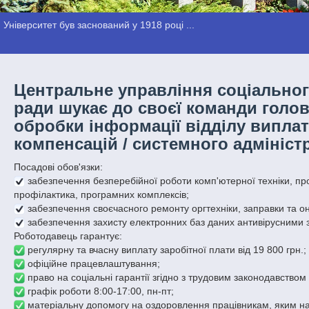
Університет був заснований у 1918 році ...
Центральне управління соціальног
ради шукає до своєї команди голов
обробки інформації відділу виплат
компенсацій / системного адмініст
Посадові обов'язки:
забезпечення безперебійної роботи комп'ютерної техніки, пр
профілактика, програмних комплексів;
забезпечення своєчасного ремонту оргтехніки, заправки та о
забезпечення захисту електронних баз даних антивірусними 
Роботодавець гарантує:
регулярну та вчасну виплату заробітної плати від 19 800 грн.;
офіційне працевлаштування;
право на соціальні гарантії згідно з трудовим законодавством 
графік роботи 8:00-17:00, пн-пт;
матеріальну допомогу на оздоровлення працівникам, яким на