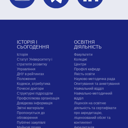
ІСТОРІЯ І
ОСВІТНЯ
СЬОГОДЕННЯ
ДІЯЛЬНІСТЬ
Історія
Факультети
Статут Університету і
Коледжі
стратегія розвитку
Центри
Управління
Профілі кафедр
ДНУ в рейтингах
Якість освіти
Положення
Науково-методична рада
Кодекси, атрибутика
Опитування та анкетування
Почесні доктори
Навчальний відділ
Структурні підрозділи
Навчально-методичний
Профспілкова організація
відділ
Довідкова інформація
Ліцензія на освітню
Звітні матеріали
діяльність та сертифікати
Пропонується до
про акредитацію,
обговорення
ліцензований обсяг та
Публічні закупівлі
контингент
Майнові права
Акредитація