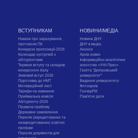
ВСТУПНИКАМ
НОВИНИ/МЕДІА
Накази про зарахування,
Новини ДНУ
протоколи ПК
ДНУ в медіа
Конкурсні пропозиції-2026
Анонси
Календар зустрічей з
Архів новин
абітурієнтами
Інформаційно-аналітичне
Терміни вступу та складові
агентство «УНІ-Прес»
конкурсного балу
Газета "Дніпровський
Зимовий вступ 2026
університет"
Підготовка до НМТ
Видання університету
Мотиваційний лист
Фотоархів
Тарифи на навчання
ГончарFM
Приймальна комісія
Пам'ятні дати
Абітурієнту-2026
Правила прийому
Державне замовлення
Перелік (акредитованих та
неакредитованих) освітніх
програм
Перелік документів для