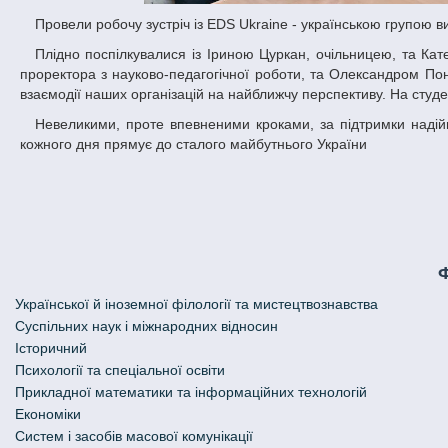
Провели робочу зустріч із EDS Ukraine - українською групою 
Плідно поспілкувалися із Іриною Цуркан, очільницею, та Катериною Гамара, менеджеркою HR-департаменту. Разом з Наталією Гук, в.о.
проректора з науково-педагогічної роботи, та Олександром По
взаємодії наших організацій на найближчу перспективу. На студен
Невеликими, проте впевненими кроками, за підтримки надійних партнерів, Дніпровський національний університет імені Олеся Гончара
кожного дня прямує до сталого майбутнього України
Української й іноземної філології та мистецтвознавства
Cуспільних наук і міжнародних відносин
Історичний
Психології та спеціальної освіти
Прикладної математики та інформаційних технологій
Економіки
Систем і засобів масової комунікації