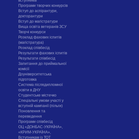
вступників
Програми творчих конкурсiв
Вступ до аспірантури,
докторантури
Вступ до магістратури
Вища освіта ветеранів ЗСУ
Творчі конкурси
Розклад фахових іспитів
(магістратура)
Розклад співбесід
Результати фахових іспитів
Результати співбесід
Запитання до приймальної
комісії
Доуніверситетська
підготовка
Система післядипломної
освіти в ДНУ
Cтудентське містечко
Спеціальні умови участі у
вступній кампанії (пільги)
Поновлення та
переведення
Програми співбесід
ОЦ «ДОНБАС-УКРАЇНА»,
«КРИМ-УКРАЇНА»,
Вступникам із ТОТ