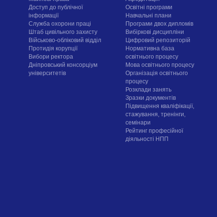
Доступ до публічної
Освітні програми
інформації
Навчальні плани
Служба охорони праці
Програми двох дипломів
Штаб цивільного захисту
Вибіркові дисципліни
Військово-обліковий відділ
Цифровий репозиторій
Протидія корупції
Нормативна база
Вибори ректора
освітнього процесу
Дніпровський консорціум
Мова освітнього процесу
університетів
Організація освітнього
процесу
Розклади занять
Зразки документів
Підвищення кваліфікації,
стажування, тренінги,
семінари
Рейтинг професійної
діяльності НПП