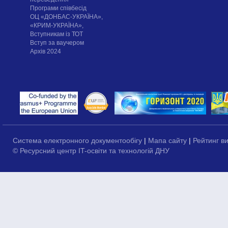
Програми співбесід
ОЦ «ДОНБАС-УКРАЇНА»,
«КРИМ-УКРАЇНА»,
Вступникам із ТОТ
Вступ за ваучером
Архів 2024
Система електронного документообігу
|
Мапа сайту
|
Рейтинг в
© Ресурсний центр IT-освіти та технологій ДНУ