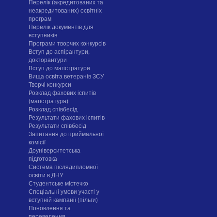
Перелік (акредитованих та
неакредитованих) освітніх
програм
Перелік документів для
вступників
Програми творчих конкурсiв
Вступ до аспірантури,
докторантури
Вступ до магістратури
Вища освіта ветеранів ЗСУ
Творчі конкурси
Розклад фахових іспитів
(магістратура)
Розклад співбесід
Результати фахових іспитів
Результати співбесід
Запитання до приймальної
комісії
Доуніверситетська
підготовка
Система післядипломної
освіти в ДНУ
Cтудентське містечко
Спеціальні умови участі у
вступній кампанії (пільги)
Поновлення та
переведення