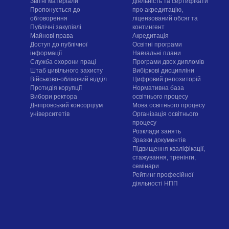
Звітні матеріали
діяльність та сертифікати
Пропонується до
про акредитацію,
обговорення
ліцензований обсяг та
Публічні закупівлі
контингент
Майнові права
Акредитація
Доступ до публічної
Освітні програми
інформації
Навчальні плани
Служба охорони праці
Програми двох дипломів
Штаб цивільного захисту
Вибіркові дисципліни
Військово-обліковий відділ
Цифровий репозиторій
Протидія корупції
Нормативна база
Вибори ректора
освітнього процесу
Дніпровський консорціум
Мова освітнього процесу
університетів
Організація освітнього
процесу
Розклади занять
Зразки документів
Підвищення кваліфікації,
стажування, тренінги,
семінари
Рейтинг професійної
діяльності НПП