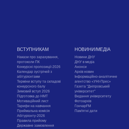
ВСТУПНИКАМ
НОВИНИ/МЕДІА
Накази про зарахування,
Новини ДНУ
протоколи ПК
ДНУ в медіа
Конкурсні пропозиції-2026
Анонси
Календар зустрічей з
Архів новин
абітурієнтами
Інформаційно-аналітичне
Терміни вступу та складові
агентство «УНІ-Прес»
конкурсного балу
Газета "Дніпровський
Зимовий вступ 2026
університет"
Підготовка до НМТ
Видання університету
Мотиваційний лист
Фотоархів
Тарифи на навчання
ГончарFM
Приймальна комісія
Пам'ятні дати
Абітурієнту-2026
Правила прийому
Державне замовлення