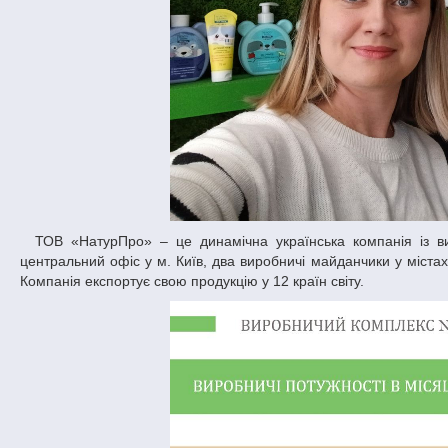
ТОВ «НатурПро» – це динамічна українська компанія із виробництва косметики для догляду за обличчям, тілом та волоссям. Має
центральний офіс у м. Київ, два виробничі майданчики у містах
Компанія експортує свою продукцію у 12 країн світу.