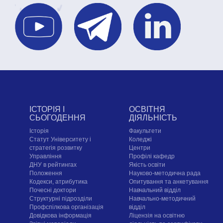
ІСТОРІЯ І
ОСВІТНЯ
СЬОГОДЕННЯ
ДІЯЛЬНІСТЬ
Історія
Факультети
Статут Університету і
Коледжі
стратегія розвитку
Центри
Управління
Профілі кафедр
ДНУ в рейтингах
Якість освіти
Положення
Науково-методична рада
Кодекси, атрибутика
Опитування та анкетування
Почесні доктори
Навчальний відділ
Структурні підрозділи
Навчально-методичний
Профспілкова організація
відділ
Довідкова інформація
Ліцензія на освітню