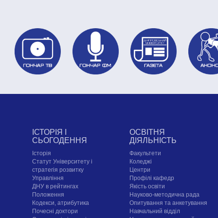
ІСТОРІЯ І
ОСВІТНЯ
СЬОГОДЕННЯ
ДІЯЛЬНІСТЬ
Історія
Факультети
Статут Університету і
Коледжі
стратегія розвитку
Центри
Управління
Профілі кафедр
ДНУ в рейтингах
Якість освіти
Положення
Науково-методична рада
Кодекси, атрибутика
Опитування та анкетування
Почесні доктори
Навчальний відділ