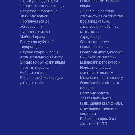
Структурні підрозділи
Навчально-методичний
Профспілкова організація
відділ
Довідкова інформація
Ліцензія на освітню
Звітні матеріали
діяльність та сертифікати
Пропонується до
про акредитацію,
обговорення
ліцензований обсяг та
Публічні закупівлі
контингент
Майнові права
Акредитація
Доступ до публічної
Освітні програми
інформації
Навчальні плани
Служба охорони праці
Програми двох дипломів
Штаб цивільного захисту
Вибіркові дисципліни
Військово-обліковий відділ
Цифровий репозиторій
Протидія корупції
Нормативна база
Вибори ректора
освітнього процесу
Дніпровський консорціум
Мова освітнього процесу
університетів
Організація освітнього
процесу
Розклади занять
Зразки документів
Підвищення кваліфікації,
стажування, тренінги,
семінари
Рейтинг професійної
діяльності НПП