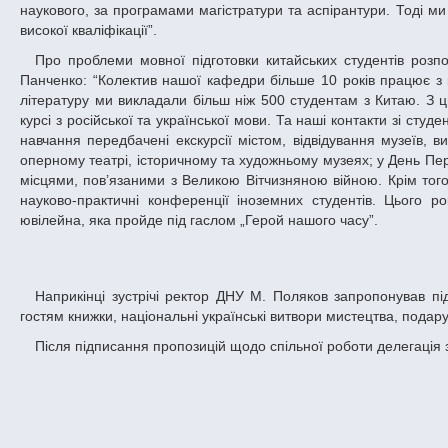
наукового, за програмами магістратури та аспірантури. Тоді ми
високої кваліфікації”.
Про проблеми мовної підготовки китайських студентів розповіла завідувачка кафедри лінгвістичної підготовки іноземців, професор Олена
Панченко: “Колектив нашої кафедри більше 10 років працює з к
літературу ми викладали більш ніж 500 студентам з Китаю. З ць
курсі з російської та української мови. Та наші контакти зі ст
навчання передбачені екскурсії містом, відвідування музеїв, в
оперному театрі, історичному та художньому музеях; у День П
місцями, пов’язаними з Великою Вітчизняною війною. Крім того
науково-практичні конференції іноземних студентів. Цього 
ювілейна, яка пройде під гаслом „Герой нашого часу”.
Наприкінці зустрічі ректор ДНУ М. Поляков запропонував підписати українською та китайською мовами пропозиції щодо співпраці, вручив
гостям книжки, національні українські витвори мистецтва, подару
Після підписання пропозицій щодо спільної роботи делегація 