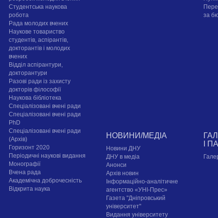
Студентська наукова
Пере
робота
за б
Рада молодих вчених
Наукове товариство
студентів, аспірантів,
докторантів і молодих
вчених
Відділ аспірантури,
докторантури
Разові ради із захисту
докторів філософії
Наукова бібліотека
Спеціалізовані вчені ради
Спеціалізовані вчені ради
PhD
Спеціалізовані вчені ради
НОВИНИ/МЕДІА
ГА
(Архів)
І П
Горизонт 2020
Новини ДНУ
Періодичні наукові видання
ДНУ в медіа
Гале
Монографії
Анонси
Вчена рада
Архів новин
Академічна доброчесність
Інформаційно-аналітичне
Відкрита наука
агентство «УНІ-Прес»
Газета "Дніпровський
університет"
Видання університету