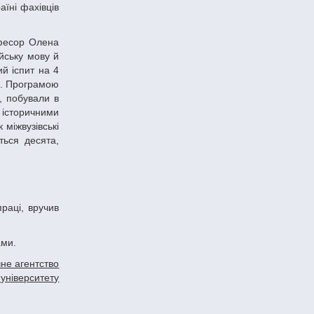
аїні фахівців
йську мову й
ий іспит на 4
ся. Програмою
л, побували в
 історичними
міжвузівські
ться десята,
ами.
не агентство
 університету