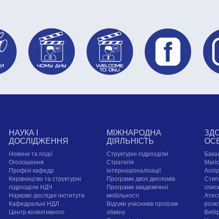
НАУКА І
МІЖНАРОДНА
ЗД
ДОСЛІДЖЕННЯ
ДІЯЛЬНІСТЬ
ОС
Новини та події
Структурні підрозділи
Бака
Оголошення
Стратегія
Магі
Профілі кафедр
інтернаціоналізації
Аспі
Керівництво та структурні
Програми двох дипломів
Стип
підрозділи НДЧ
Програми академічної
спис
Науково-дослідні інститути
мобільності
Атест
Кафедральні НДЛ
Відгуки учасників програм
розк
Центр колективного
обміну
Вибі