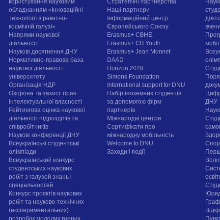
користування науковим
Стратегічні партнерства
Наук
обладнанням «Інноваційні
Наші партнери
студе
технології в ракетно-
Інформаційний центр
докт
космічній галузі»
Європейського Союзу
вчен
Напрями наукової
Erasmus+ CBHE
Прог
діяльності
Erasmus+ CB Youth
мобі
Наукові досягнення ДНУ
Erasmus+ Jean Monnet
Всеук
Нормативно-правова база
DAAD
олім
наукової діяльності
Horizon 2020
Студ
університету
Simons Foundation
Поря
Організація НДР
International support for DNU
докум
Охорона та захист прав
Набір іноземних студентів
Цифр
інтелектуальної власності
за допомогою фірм-
ДНУ
Рейтингова оцінка наукової
партнерів
Наук
діяльності підрозділів та
Міжнародні центри
Студ
співробітників
Сертифікати про
само
Наукові конференції ДНУ
міжнародну мобільність
Здор
Всеукраїнські студентські
Welcome to DNU
Спорт
олімпіади
Заходи і події
Перш
Всеукраїнський конкурс
Воло
студентських наукових
Сист
робіт з галузей знань і
осві
спеціальностей
Cтуд
Конкурс проєктів наукових
Юрид
робіт та науково-технічних
Граф
(експериментальних)
Відк
розробок молодих вчених
Пунк