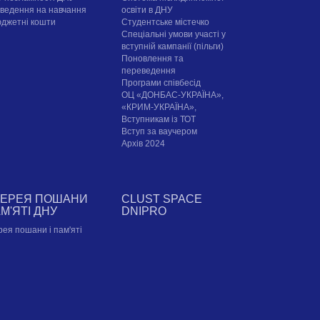
ведення на навчання
освіти в ДНУ
юджетні кошти
Cтудентське містечко
Спеціальні умови участі у
вступній кампанії (пільги)
Поновлення та
переведення
Програми співбесід
ОЦ «ДОНБАС-УКРАЇНА»,
«КРИМ-УКРАЇНА»,
Вступникам із ТОТ
Вступ за ваучером
Архів 2024
ЛЕРЕЯ ПОШАНИ
CLUST SPACE
АМ'ЯТІ ДНУ
DNIPRO
рея пошани і пам'яті