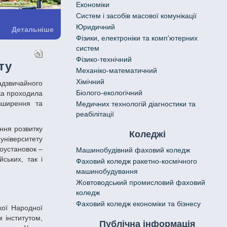
Економіки
Систем і засобів масової комунікації
Юридичний
Детальніше
Фізики, електроніки та комп'ютерних
систем
Фізико-технічний
ту
Механіко-математичний
Хімічний
Біолого-екологічний
ка проходила
зширення та
Медичних технологій діагностики та
реабілітації
Коледжі
університету
гоустановок –
Машинобудівний фаховий коледж
ських, так і
Фаховий коледж ракетно-космічного
машинобудування
Жовтоводський промисловий фаховий
коледж
Фаховий коледж економіки та бізнесу
 інститутом,
Публічна інформація