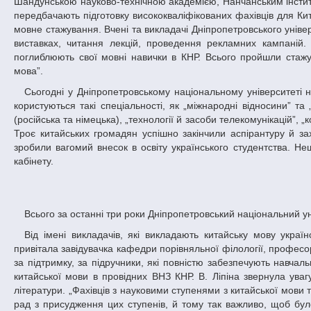
Шандунською науково-технічною академією, Нанчанським інстит
передбачають підготовку висококваліфікованих фахівців для Кит
мовне стажування. Вчені та викладачі Дніпропетровського уніве
виставках, читання лекцій, проведення рекламних кампаній.
поглиблюють свої мовні навички в КНР. Всього пройшли стажув
мова”.
Сьогодні у Дніпропетровському національному університеті навчається більш ніж 300 китайських студентів. Найбільшим попитом серед них
користуються такі спеціальності, як „міжнародні відносини” та 
(російська та німецька), „технології й засоби телекомунікацій”,
Троє китайських громадян успішно закінчили аспірантуру й зах
зробили вагомий внесок в освіту українського студентства. Н
кабінету.
Всього за останні три роки Дніпропетровський національний ун
Від імені викладачів, які викладають китайську мову українським студентам, та студентів відділення китайської філології високих гостей
привітала завідувачка кафедри порівняльної філології, професор
за підтримку, за підручники, які повністю забезпечують навча
китайської мови в провідних ВНЗ КНР. В. Ліпіна звернула ува
літератури. „Фахівців з науковими ступенями з китайської мови 
рад з присудження цих ступенів, й тому так важливо, щоб бул