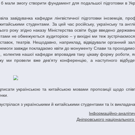
 б мали змогу створити фундамент для подальшої підготовки в Укр
итайськими студентами. За цей час російську, українську та англі
ого року згідно наказу Міністерства освіти буде введено державн
удентами не обмежуються аудиторією – у вихідні ми теж зустрічаємо
иставок, театрів. Нещодавно, наприклад, відвідували органний за
еремоги завжди покладаємо квіти до монументу Слави та проходимо
, колектив нашої кафедри впровадив таку цікаву форму роботи, як 
року ми провели вже дев’яту конференцію, а наступного відбуде
нки.
зустрілася з українськими й китайськими студентами та їх викладач
Інформаційно-аналітич
Дніпровського національного