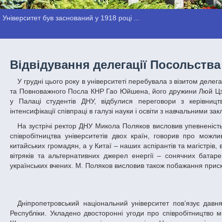
Університет був заснований у 1918 році ...
Відвідування делегації Посольств
У грудні цього року в університеті перебувала з візитом делегація Посольства Китайської Народної Республіки в Україні у складі Надзвичайного
та Повноважного Посла КНР Гао Юйшена, його дружини Люй Цзин
у Палаці студентів ДНУ, відбулися переговори з керівниц
інтенсифікації співпраці в галузі науки і освіти з навчальними з
На зустрічі ректор ДНУ Микола Поляков висловив упевненість, що цей візит делегації Посольства КНР надасть вагоме прискорення розвитку
співробітництва університетів двох країн, говорив про можлив
китайських громадян, а у Китаї – наших аспірантів та магістрі
вітряків та альтернативних джерел енергії – сонячних батаре
українських вчених. М. Поляков висловив також побажання приско
Дніпропетровський національний університет пов’язує давня й плідна співпраця з вищими навчальними закладами Китайської Народної
Республіки. Укладено двосторонні угоди про співробітництво 