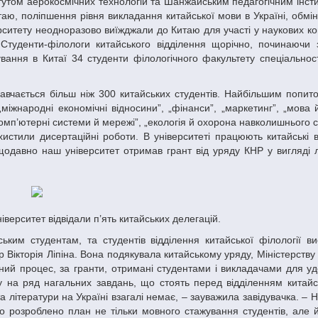
утом аерокосмічних технологій та Шанжайським педагогічним інсти
аю, поліпшення рівня викладання китайської мови в Україні, обмі
рситету неодноразово виїжджали до Китаю для участі у наукових к
 Студенти-філологи китайського відділення щорічно, починаючи 
ання в Китаї 34 студенти філологічного факультету спеціальност
„міжнародні економічні відносини”, „фінанси”, „маркетинг”, „мова 
 „комп’ютерні системи й мережі”, „екологія й охорона навколишнього
истили дисертаційні роботи. В університеті працюють китайські ви
ещодавно наш університет отримав грант від уряду КНР у вигляді 
іверситет відвідали п’ять китайських делегацій.
 Вікторія Ліпіна. Вона подякувала китайському уряду, Міністерству
льний процес, за гранти, отримані студентами і викладачами для у
гу на ряд нагальних завдань, що стоять перед відділенням китайс
та літератури на Україні взагалі немає, – зауважила завідувачка. –
о розроблено план не тільки мовного стажування студентів, але 