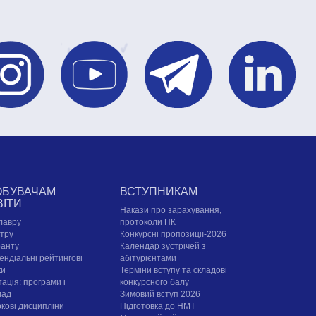
ОБУВАЧАМ
ВСТУПНИКАМ
ВІТИ
Накази про зарахування,
лавру
протоколи ПК
стру
Конкурсні пропозиції-2026
ранту
Календар зустрічей з
ендіальні рейтингові
абітурієнтами
ки
Терміни вступу та складові
ація: програми і
конкурсного балу
лад
Зимовий вступ 2026
ркові дисципліни
Підготовка до НМТ