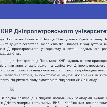
а КНР Дніпропетровського університе
 та другого секретаря Посольства Лю Синьвея. В ході зустрічі, я
твом Дніпропетровського університету з питань подальшого ро
акладами Китаю.
ість навчання в магістратурі та аспірантурі Дніпропетровського 
в, виголосив пропозиції щодо можливого спільного виробництва енер
й, теплогенераторів, використовуючи наукові досягнення як китай
рити відкриття філіалу підготовчого відділення ДНУ в Шандуні.
між ДНУ та чотирма китайськими ВНЗ – Харбінським технологічним