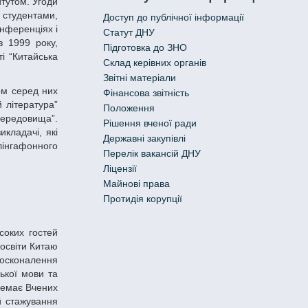
тутом. Угоди
н студентами,
Доступ до публічної інформації
онференціях і
Статут ДНУ
з 1999 року,
Підготовка до ЗНО
і “Китайська
Склад керівних органів
Звітні матеріали
Фінансова звітність
й література”
Положення
 середовища”.
Рішення вченої ради
кладачі, які
Державні закупівлі
лінгафонного
Перелік вакансій ДНУ
Ліцензії
Майнові права
Протидія корупції
 освіти Китаю
досконалення
ької мови та
 Немає Вчених
й стажування