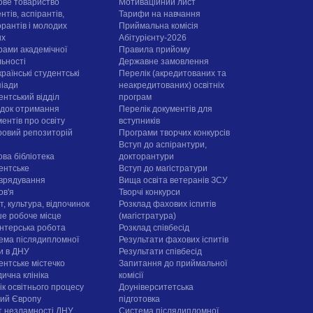
ове товариство
Мотиваційний лист
нтів, аспірантів,
Тарифи на навчання
орантів і молодих
Приймальна комісія
их
Абітурієнту-2026
рами академічної
Правила прийому
льності
Державне замовлення
раїнські студентські
Перелік (акредитованих та
піади
неакредитованих) освітніх
ентський відділ
програм
док отримання
Перелік документів для
ентів про освіту
вступників
овий репозиторій
Програми творчих конкурсiв
Вступ до аспірантури,
ова бібліотека
докторантури
ентське
Вступ до магістратури
врядування
Вища освіта ветеранів ЗСУ
ов'я
Творчі конкурси
, культура, відпочинок
Розклад фахових іспитів
е робоче місце
(магістратура)
нтерська робота
Розклад співбесід
ема післядипломної
Результати фахових іспитів
ти в ДНУ
Результати співбесід
ентське містечко
Запитання до приймальної
ична клініка
комісії
ік освітнього процесу
Доуніверситетська
рий Європу
підготовка
т незламності ДНУ
Система післядипломної