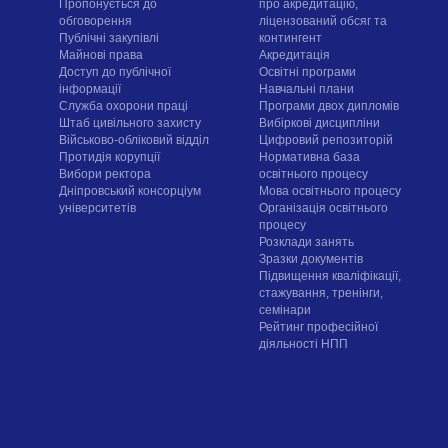
Пропонується до
про акредитацію,
обговорення
ліцензований обсяг та
Публічні закупівлі
контингент
Майнові права
Акредитація
Доступ до публічної
Освітні програми
інформації
Навчальні плани
Служба охорони праці
Програми двох дипломів
Штаб цивільного захисту
Вибіркові дисципліни
Військово-обліковий відділ
Цифровий репозиторій
Протидія корупції
Нормативна база
Вибори ректора
освітнього процесу
Дніпровський консорціум
Мова освітнього процесу
університетів
Організація освітнього
процесу
Розклади занять
Зразки документів
Підвищення кваліфікації,
стажування, тренінги,
семінари
Рейтинг професійної
діяльності НПП