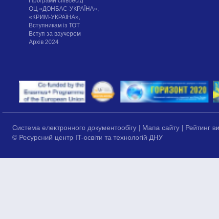
Програми співбесід
ОЦ «ДОНБАС-УКРАЇНА»,
«КРИМ-УКРАЇНА»,
Вступникам із ТОТ
Вступ за ваучером
Архів 2024
Система електронного документообігу
|
Мапа сайту
|
Рейтинг в
© Ресурсний центр IT-освіти та технологій ДНУ