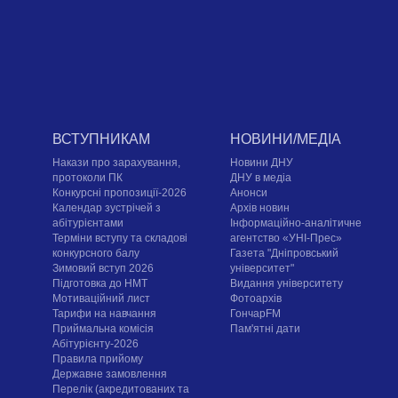
ВСТУПНИКАМ
НОВИНИ/МЕДІА
Накази про зарахування,
Новини ДНУ
протоколи ПК
ДНУ в медіа
Конкурсні пропозиції-2026
Анонси
Календар зустрічей з
Архів новин
абітурієнтами
Інформаційно-аналітичне
Терміни вступу та складові
агентство «УНІ-Прес»
конкурсного балу
Газета "Дніпровський
Зимовий вступ 2026
університет"
Підготовка до НМТ
Видання університету
Мотиваційний лист
Фотоархів
Тарифи на навчання
ГончарFM
Приймальна комісія
Пам'ятні дати
Абітурієнту-2026
Правила прийому
Державне замовлення
Перелік (акредитованих та