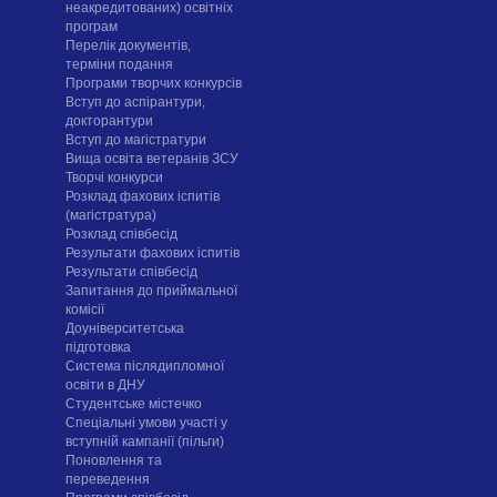
неакредитованих) освітніх
програм
Перелік документів,
терміни подання
Програми творчих конкурсiв
Вступ до аспірантури,
докторантури
Вступ до магістратури
Вища освіта ветеранів ЗСУ
Творчі конкурси
Розклад фахових іспитів
(магістратура)
Розклад співбесід
Результати фахових іспитів
Результати співбесід
Запитання до приймальної
комісії
Доуніверситетська
підготовка
Система післядипломної
освіти в ДНУ
Cтудентське містечко
Спеціальні умови участі у
вступній кампанії (пільги)
Поновлення та
переведення