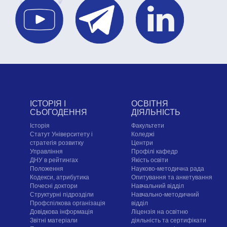
ІСТОРІЯ І
ОСВІТНЯ
СЬОГОДЕННЯ
ДІЯЛЬНІСТЬ
Історія
Факультети
Статут Університету і
Коледжі
стратегія розвитку
Центри
Управління
Профілі кафедр
ДНУ в рейтингах
Якість освіти
Положення
Науково-методична рада
Кодекси, атрибутика
Опитування та анкетування
Почесні доктори
Навчальний відділ
Структурні підрозділи
Навчально-методичний
Профспілкова організація
відділ
Довідкова інформація
Ліцензія на освітню
Звітні матеріали
діяльність та сертифікати