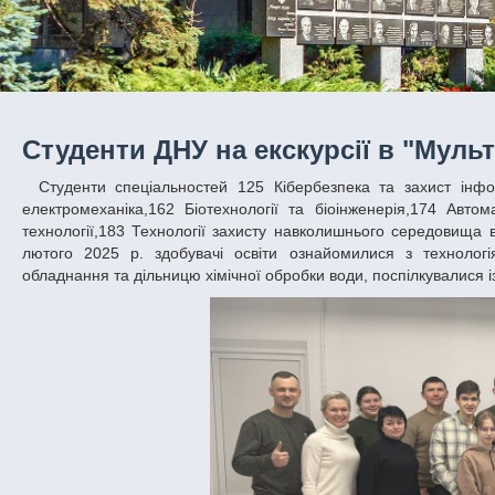
Студенти ДНУ на екскурсії в "Мул
Студенти спеціальностей 125 Кібербезпека та захист інформації,131 Прикладна механіка,141 Електроенергетика, електротехніка та
електромеханіка,162 Біотехнології та біоінженерія,174 Автома
технології,183 Технології захисту навколишнього середовища в
лютого 2025 р. здобувачі освіти ознайомилися з технологі
обладнання та дільницю хімічної обробки води, поспілкувалися 