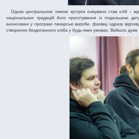
Однак центральною темою зустрічі очікувано став хліб – від поглибленої теорії основ хлібопечення до практичної демонстрації різних
національних традицій його приготування із подальшою дегу
анонсовані у програмі пекарські вироби, фахівці одразу відпов
створення бездоганного хліба у будь-яких умовах. Вийшло дуже п