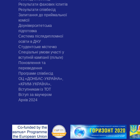
Результати фахових іспитів
Результати співбесід
Запитання до приймальної
комісії
Доуніверситетська
підготовка
Система післядипломної
освіти в ДНУ
Cтудентське містечко
Спеціальні умови участі у
вступній кампанії (пільги)
Поновлення та
переведення
Програми співбесід
ОЦ «ДОНБАС-УКРАЇНА»,
«КРИМ-УКРАЇНА»,
Вступникам із ТОТ
Вступ за ваучером
Архів 2024