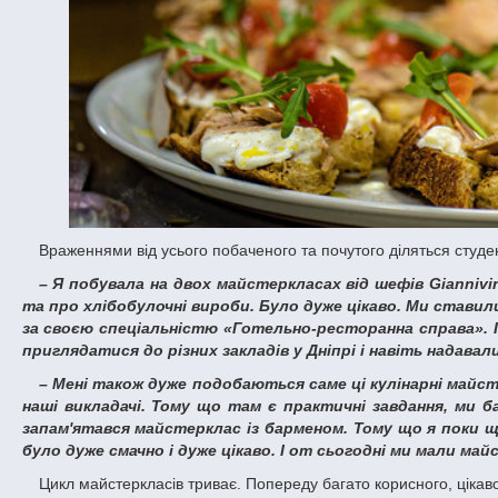
Враженнями від усього побаченого та почутого діляться студе
– Я побувала на двох майстеркласах від шефів Giannivino, де нам розповідали про приготування страв із молекулярної кухні
та про хлібобулочні вироби. Було дуже цікаво. Ми ставил
за своєю спеціальністю «Готельно-ресторанна справа». І
приглядатися до різних закладів у Дніпрі і навіть надавал
– Мені також дуже подобаються саме ці кулінарні майстеркласи із фахівцями ресторану Giannivino, які для нас влаштовують
наші викладачі. Тому що там є практичні завдання, ми б
запам'ятався майстерклас із барменом. Тому що я поки що
було дуже смачно і дуже цікаво. І от сьогодні ми мали май
Цикл майстеркласів триває. Попереду багато корисного, цікав