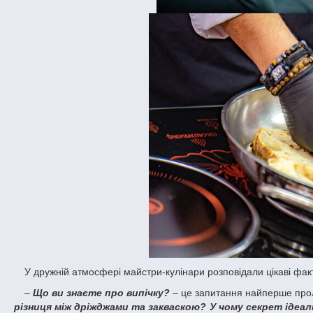
У дружній атмосфері майстри-кулінари розповідали цікаві фак
–
Що ви знаєте про випічку?
– це запитання найперше прол
різниця між дріжджами та закваскою? У чому секрет ідеаль