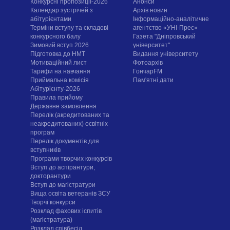
Конкурсні пропозиції-2026
Анонси
Календар зустрічей з
Архів новин
абітурієнтами
Інформаційно-аналітичне
Терміни вступу та складові
агентство «УНІ-Прес»
конкурсного балу
Газета "Дніпровський
Зимовий вступ 2026
університет"
Підготовка до НМТ
Видання університету
Мотиваційний лист
Фотоархів
Тарифи на навчання
ГончарFM
Приймальна комісія
Пам'ятні дати
Абітурієнту-2026
Правила прийому
Державне замовлення
Перелік (акредитованих та
неакредитованих) освітніх
програм
Перелік документів для
вступників
Програми творчих конкурсiв
Вступ до аспірантури,
докторантури
Вступ до магістратури
Вища освіта ветеранів ЗСУ
Творчі конкурси
Розклад фахових іспитів
(магістратура)
Розклад співбесід