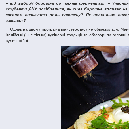
– від вибору борошна до технік ферментації – учасник
студенти ДНУ розібралися, як сила борошна впливає на
загалом визначити роль глютену? Як правильно вико
заквасок?
Однак на цьому програма майстеркласу не обмежилася. Майбутні професіонали готельно-ресторанної справи також багато дізналися про
італійські (і не тільки) кулінарні традиції та обговорили головн
вуличної їжі.