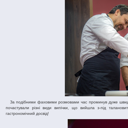
За подібними фаховими розмовами час проминув дуже швидко і от настала черга найцікавішого – дегустації виробів! Студенти залюбки
почастували різні види випічки, що вийшла з-під таланови
гастрономічний досвід!