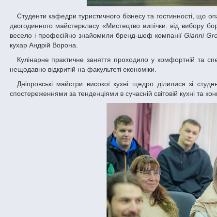
Студенти кафедри туристичного бізнесу та гостинності, що опановують фах управління готельно-ресторанною справою, стали учасниками
двогодинного майстеркласу «Мистецтво випічки: від вибору бор
весело і професійно знайомили бренд-шеф компанії
Gianni Gr
кухар Андрій Ворона.
Кулінарне практичне заняття проходило у комфортній та спеціально обладнаній навчальній лабораторії «Готельно-ресторанна справа»,
нещодавно відкритій на факультеті економіки.
Дніпровські майстри високої кухні щедро ділилися зі студентами не тільки фаховим досвідом у ресторанному бізнесі, а й власними
спостереженнями за тенденціями в сучасній світовій кухні та к