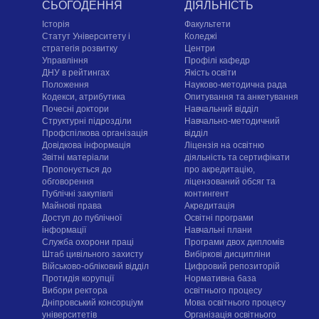
СЬОГОДЕННЯ
ДІЯЛЬНІСТЬ
Історія
Факультети
Статут Університету і
Коледжі
стратегія розвитку
Центри
Управління
Профілі кафедр
ДНУ в рейтингах
Якість освіти
Положення
Науково-методична рада
Кодекси, атрибутика
Опитування та анкетування
Почесні доктори
Навчальний відділ
Структурні підрозділи
Навчально-методичний
Профспілкова організація
відділ
Довідкова інформація
Ліцензія на освітню
Звітні матеріали
діяльність та сертифікати
Пропонується до
про акредитацію,
обговорення
ліцензований обсяг та
Публічні закупівлі
контингент
Майнові права
Акредитація
Доступ до публічної
Освітні програми
інформації
Навчальні плани
Служба охорони праці
Програми двох дипломів
Штаб цивільного захисту
Вибіркові дисципліни
Військово-обліковий відділ
Цифровий репозиторій
Протидія корупції
Нормативна база
Вибори ректора
освітнього процесу
Дніпровський консорціум
Мова освітнього процесу
університетів
Організація освітнього