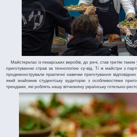
Майстерклас із пекарських виробів, до речі, став третім таким успішно організованим практичним заняттям. Перше заняття присвячувалося
приготуванню страв за технологією су-від. Ті ж майстри з па
продемонстрували практичні навички приготування відповідних
який знайомив студентську аудиторію з особливостями приго
трендами, які роблять нашу вітчизняну українську готельно-рес