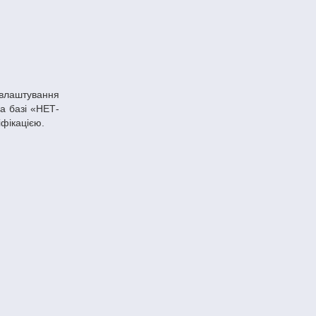
а базі «НЕТ-
фікацією.