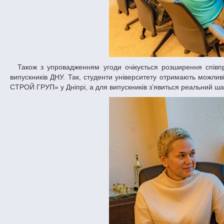
Також з упровадженням угоди очікується розширення співпраці у сфері організації практичної підготовки студентів та працевлаштування
випускників ДНУ. Так, студенти університету отримають можлив
СТРОЙ ГРУП» у Дніпрі, а для випускників з’явиться реальний ша