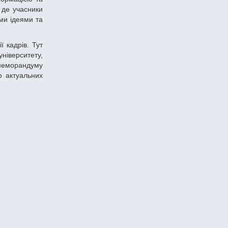
, де учасники
ми ідеями та
ніверситету,
х меморандуму
о актуальних