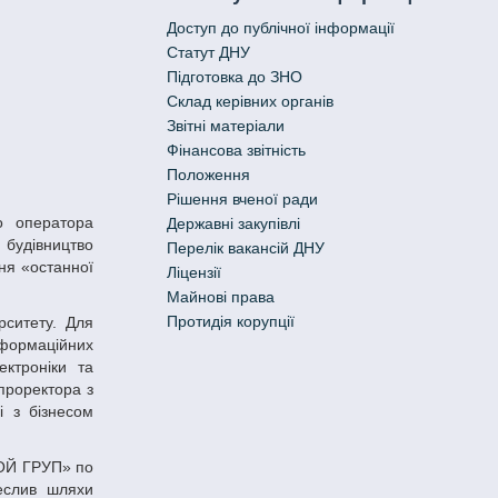
Доступ до публічної інформації
Статут ДНУ
Підготовка до ЗНО
Склад керівних органів
Звітні матеріали
Фінансова звітність
Положення
Рішення вченої ради
Державні закупівлі
 будівництво
Перелік вакансій ДНУ
ння «останної
Ліцензії
Майнові права
Протидія корупції
нформаційних
ектроніки та
 проректора з
і з бізнесом
реслив шляхи