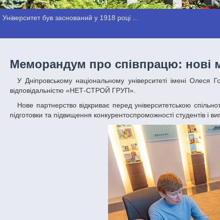
Університет був заснований у 1918 році ...
Меморандум про співпрацю: нові м
У Дніпровському національному університеті імені Олеся Гончара уклали Меморандум про співробітництво з Товариством з обмеженою
відповідальністю «НЕТ-СТРОЙ ГРУП».
Нове партнерство відкриває перед університетською спільнотою низку можливостей, спрямованих на обмін досвідом, розвиток професійної
підготовки та підвищення конкурентоспроможності студентів і ви