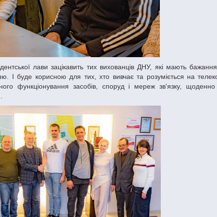
ю. І буде корисною для тих, хто вивчає та розуміється на телеко
йного функціонування засобів, споруд і мереж зв'язку, щоденн
.