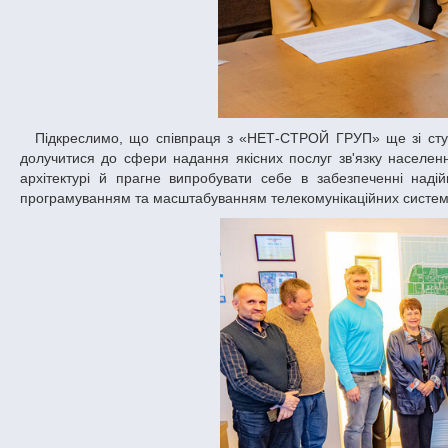
Підкреслимо, що співпраця з «НЕТ-СТРОЙ ГРУП» ще зі студентської лави зацікавить тих вихованців ДНУ, які мають бажання професійно
долучитися до сфери надання якісних послуг зв'язку населенн
архітектурі й прагне випробувати себе в забезпеченні наді
програмуванням та масштабуванням телекомунікаційних систем