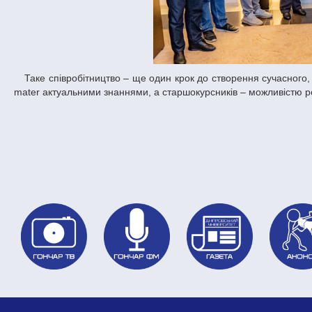
Таке співробітництво – ще один крок до створення сучасного, інтегрованого з бізнесом навчального процесу, який забезпечить студентів Alma
mater актуальними знаннями, а старшокурсників – можливістю р