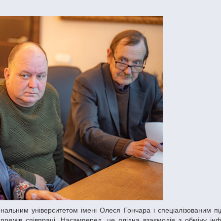
рямів співпраці. Насамперед, це плідна взаємодія з обміну ін