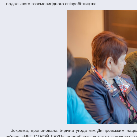
подальшого взаємовигідного співробітництва.
Зокрема, пропонована 5-річна угода між Дніпровським національним університетом імені Олеся Гончара і спеціалізованим підприємством
зв’язку «НЕТ-СТРОЙ ГРУП» передбачає декілька важливих нап