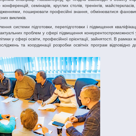
– конференцій, семінарів, круглих столів, тренінгів, майстеркласів
лідженнями, поширювати професійні знання, обмінюватися фахови
них викликів.
актуальних проблем у сфері підвищення конкурентоспроможності у
літики у сфері освіти, професійної орієнтації, зайнятості. В рамка
сліджень та координації розробки освітніх програм відповідно д