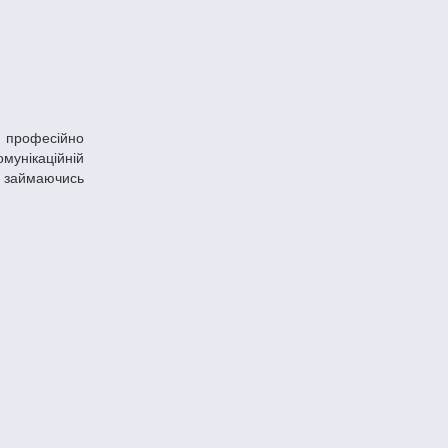
мунікаційній
о займаючись