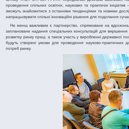
проведення спільних освітніх, наукових та практичні ініціатив 
зможуть знайомитися з останніми тенденціями та новими дос
напрацьовувати спільні інноваційні рішення для подолання сучас
Не менш важливим є партнерство, спрямоване на вдосконалення системи підготовки, перепідготовки і підвищення кваліфікації кадрів. Тут
заплановане надання спеціальних консультацій для вирішення 
розвитку ринку праці, а також участь у виробленні державної по
будуть створені умови для проведення науково-практичних до
потреб ринку.