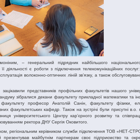
ї діяльності є роботи з підключення телекомунікаційних послуг:
ксплуатація волоконно-оптичних ліній зв’язку, а також обслуговува
андуму зібралися декани факультету прикладної математики та і
 факультету професор Анатолій Санін, факультету фізики, ел
зних факультетських кафедр. Також на зустрічі були присутні в.о.
вниця університетського Центру кар’єрного розвитку та співпрац
овуванням ректора ДНУ Сергія Оковитого.
кий презентував майбутнім партнерам своє підприємство та ок