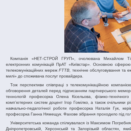
Компанія «НЕТ-СТРОЙ ГРУП», очолювана Михайлом Тімоніним, – генеральний підрядник найбільшого національного оператора
електронних комунікацій ПрАТ «Київстар». Основною сферою ї
телекомунікаційних мереж
FTTB
, технічне обслуговування та е
милі» до споживача послуг провайдера.
Тож перспективи співпраці з телекомунікаційною компанією зацікавили представників профільних факультетів нашого університету. Для
обговорення деталей перед підписанням партнерського мемор
технологій професорка Олена Кісельова, фізико-технічного
комп’ютерних систем доцент Ігор Гомілко, а також очільники рі
навчально-педагогічної роботи професорка Наталія Гук, кері
професорка Ганна Нямещук. Фахове зібрання проходило під гол
Університетська команда спілкувалася із Максимом Погребняком, регіональним керівником служби підключення ТОВ «НЕТ-СТРОЙ ГРУП» по
Дніпропетровській, Херсонській та Запорізькій областях, я