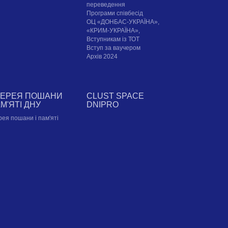
переведення
Програми співбесід
ОЦ «ДОНБАС-УКРАЇНА»,
«КРИМ-УКРАЇНА»,
Вступникам із ТОТ
Вступ за ваучером
Архів 2024
ЛЕРЕЯ ПОШАНИ
CLUST SPACE
АМ'ЯТІ ДНУ
DNIPRO
рея пошани і пам'яті