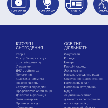
ІСТОРІЯ І
ОСВІТНЯ
СЬОГОДЕННЯ
ДІЯЛЬНІСТЬ
Історія
Факультети
Статут Університету і
Коледжі
стратегія розвитку
Центри
Управління
Профілі кафедр
ДНУ в рейтингах
Якість освіти
Положення
Науково-методична рада
Кодекси, атрибутика
Опитування та анкетування
Почесні доктори
Навчальний відділ
Структурні підрозділи
Навчально-методичний
Профспілкова організація
відділ
Довідкова інформація
Ліцензія на освітню
Звітні матеріали
діяльність та сертифікати
Пропонується до
про акредитацію,
обговорення
ліцензований обсяг та