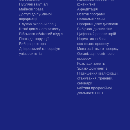
Публічні закупівлі
контингент
Майнові права
Акредитація
Доступ до публічної
Освітні програми
інформації
Навчальні плани
Служба охорони праці
Програми двох дипломів
Штаб цивільного захисту
Вибіркові дисципліни
Військово-обліковий відділ
Цифровий репозиторій
Протидія корупції
Нормативна база
Вибори ректора
освітнього процесу
Дніпровський консорціум
Мова освітнього процесу
університетів
Організація освітнього
процесу
Розклади занять
Зразки документів
Підвищення кваліфікації,
стажування, тренінги,
семінари
Рейтинг професійної
діяльності НПП