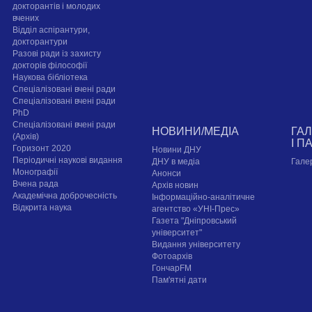
докторантів і молодих
вчених
Відділ аспірантури,
докторантури
Разові ради із захисту
докторів філософії
Наукова бібліотека
Спеціалізовані вчені ради
Спеціалізовані вчені ради
PhD
Спеціалізовані вчені ради
НОВИНИ/МЕДІА
ГА
(Архів)
І П
Горизонт 2020
Новини ДНУ
Періодичні наукові видання
ДНУ в медіа
Гале
Монографії
Анонси
Вчена рада
Архів новин
Академічна доброчесність
Інформаційно-аналітичне
Відкрита наука
агентство «УНІ-Прес»
Газета "Дніпровський
університет"
Видання університету
Фотоархів
ГончарFM
Пам'ятні дати