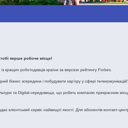
тобі перше робоче місце!
 із кращих роботодавців країни за версією рейтингу Forbes.
дний бізнес зсередини і побудувати кар’єру у сфері телекомунікацій
ультури та Digital-середовища, що робить компанію прекрасним міс
дає клієнтський сервіс найвищої якості. Для абонентів контакт-центр