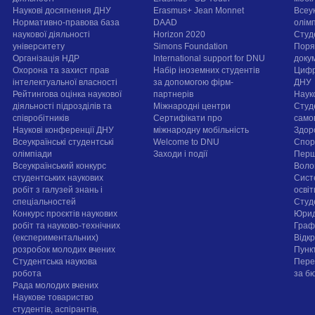
Наукові досягнення ДНУ
Erasmus+ Jean Monnet
Всеук
Нормативно-правова база
DAAD
олім
наукової діяльності
Horizon 2020
Студ
університету
Simons Foundation
Поря
Організація НДР
International support for DNU
докум
Охорона та захист прав
Набір іноземних студентів
Цифр
інтелектуальної власності
за допомогою фірм-
ДНУ
Рейтингова оцінка наукової
партнерів
Наук
діяльності підрозділів та
Міжнародні центри
Студ
співробітників
Сертифікати про
само
Наукові конференції ДНУ
міжнародну мобільність
Здор
Всеукраїнські студентські
Welcome to DNU
Спорт
олімпіади
Заходи і події
Перш
Всеукраїнський конкурс
Воло
студентських наукових
Сист
робіт з галузей знань і
осві
спеціальностей
Cтуд
Конкурс проєктів наукових
Юрид
робіт та науково-технічних
Граф
(експериментальних)
Відк
розробок молодих вчених
Пунк
Студентська наукова
Пере
робота
за б
Рада молодих вчених
Наукове товариство
студентів, аспірантів,