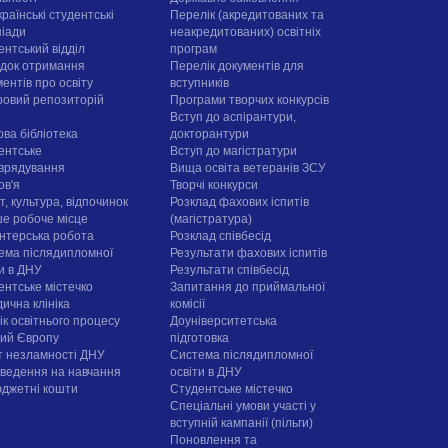
раїнські студентські
Перелік (акредитованих та
піади
неакредитованих) освітніх
ентський відділ
програм
док отримання
Перелік документів для
ентів про освіту
вступників
овий репозиторій
Програми творчих конкурсiв
Вступ до аспірантури,
ова бібліотека
докторантури
ентське
Вступ до магістратури
врядування
Вища освіта ветеранів ЗСУ
ов'я
Творчі конкурси
, культура, відпочинок
Розклад фахових іспитів
е робоче місце
(магістратура)
нтерська робота
Розклад співбесід
ема післядипломної
Результати фахових іспитів
ти в ДНУ
Результати співбесід
ентське містечко
Запитання до приймальної
ична клініка
комісії
ік освітнього процесу
Доуніверситетська
рий Європу
підготовка
т незламності ДНУ
Система післядипломної
ведення на навчання
освіти в ДНУ
юджетні кошти
Cтудентське містечко
Спеціальні умови участі у
вступній кампанії (пільги)
Поновлення та