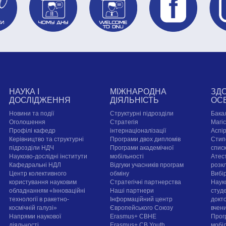
НАУКА І
МІЖНАРОДНА
ЗД
ДОСЛІДЖЕННЯ
ДІЯЛЬНІСТЬ
ОС
Новини та події
Структурні підрозділи
Бака
Оголошення
Стратегія
Магі
Профілі кафедр
інтернаціоналізації
Аспі
Керівництво та структурні
Програми двох дипломів
Стип
підрозділи НДЧ
Програми академічної
спис
Науково-дослідні інститути
мобільності
Атест
Кафедральні НДЛ
Відгуки учасників програм
розк
Центр колективного
обміну
Вибі
користування науковим
Стратегічні партнерства
Наук
обладнанням «Інноваційні
Наші партнери
студе
технології в ракетно-
Інформаційний центр
докт
космічній галузі»
Європейського Союзу
вчен
Напрями наукової
Erasmus+ CBHE
Прог
діяльності
Erasmus+ CB Youth
мобі