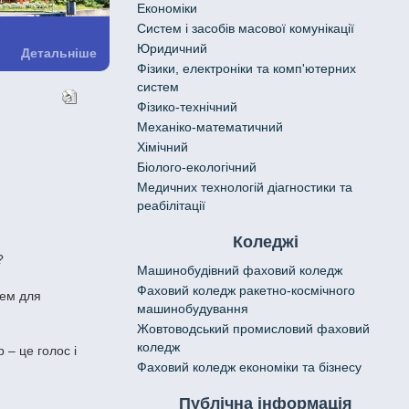
Економіки
Систем і засобів масової комунікації
Юридичний
Детальніше
Фізики, електроніки та комп'ютерних
систем
Фізико-технічний
Механіко-математичний
Хімічний
Біолого-екологічний
Медичних технологій діагностики та
реабілітації
Коледжі
?
Машинобудівний фаховий коледж
Фаховий коледж ракетно-космічного
цем для
машинобудування
Жовтоводський промисловий фаховий
коледж
 – це голос і
Фаховий коледж економіки та бізнесу
Публічна інформація