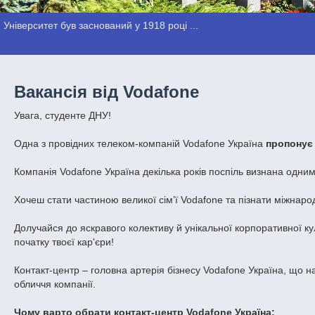
Університет був заснований у 1918 році ...
Вакансія від Vodafone
Увага, студенте ДНУ!
Одна з провідних телеком-компаній Vodafone Україна
пропонує 
Компанія Vodafone Україна декілька років поспіль визнана одним
Хочеш стати частиною великої сім’ї Vodafone та пізнати міжнаро
Долучайся до яскравого колективу й унікальної корпоративної к
початку твоєї кар'єри!
Контакт-центр – головна артерія бізнесу Vodafone Україна, що на
обличчя компанії.
Чому варто обрати контакт-центр Vodafone Україна: