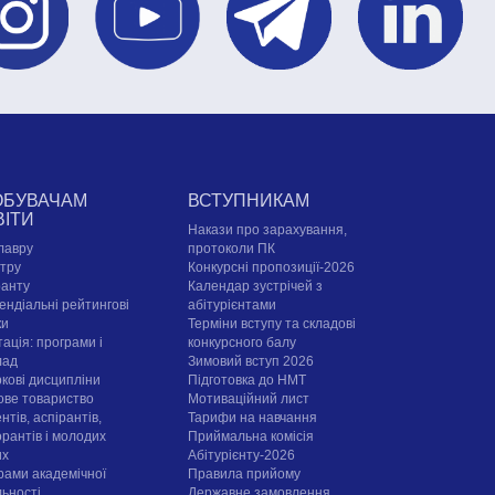
ОБУВАЧАМ
ВСТУПНИКАМ
ВІТИ
Накази про зарахування,
лавру
протоколи ПК
стру
Конкурсні пропозиції-2026
ранту
Календар зустрічей з
ендіальні рейтингові
абітурієнтами
ки
Терміни вступу та складові
ація: програми і
конкурсного балу
лад
Зимовий вступ 2026
ркові дисципліни
Підготовка до НМТ
ове товариство
Мотиваційний лист
нтів, аспірантів,
Тарифи на навчання
орантів і молодих
Приймальна комісія
их
Абітурієнту-2026
рами академічної
Правила прийому
льності
Державне замовлення