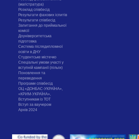
(магістратура)
Розклад співбесід
Результати фахових іспитів
Результати співбесід
Запитання до приймальної
комісії
Доуніверситетська
підготовка
Система післядипломної
освіти в ДНУ
Cтудентське містечко
Спеціальні умови участі у
вступній кампанії (пільги)
Поновлення та
переведення
Програми співбесід
ОЦ «ДОНБАС-УКРАЇНА»,
«КРИМ-УКРАЇНА»,
Вступникам із ТОТ
Вступ за ваучером
Архів 2024