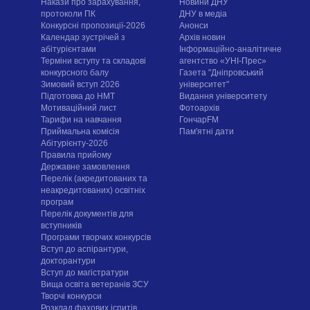
Накази про зарахування,
Новини ДНУ
протоколи ПК
ДНУ в медіа
Конкурсні пропозиції-2026
Анонси
Календар зустрічей з
Архів новин
абітурієнтами
Інформаційно-аналітичне
Терміни вступу та складові
агентство «УНІ-Прес»
конкурсного балу
Газета "Дніпровський
Зимовий вступ 2026
університет"
Підготовка до НМТ
Видання університету
Мотиваційний лист
Фотоархів
Тарифи на навчання
ГончарFM
Приймальна комісія
Пам'ятні дати
Абітурієнту-2026
Правила прийому
Державне замовлення
Перелік (акредитованих та
неакредитованих) освітніх
програм
Перелік документів для
вступників
Програми творчих конкурсiв
Вступ до аспірантури,
докторантури
Вступ до магістратури
Вища освіта ветеранів ЗСУ
Творчі конкурси
Розклад фахових іспитів