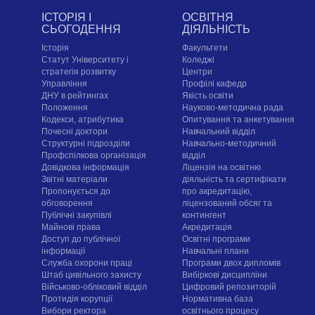
ІСТОРІЯ І
ОСВІТНЯ
СЬОГОДЕННЯ
ДІЯЛЬНІСТЬ
Історія
Факультети
Статут Університету і
Коледжі
стратегія розвитку
Центри
Управління
Профілі кафедр
ДНУ в рейтингах
Якість освіти
Положення
Науково-методична рада
Кодекси, атрибутика
Опитування та анкетування
Почесні доктори
Навчальний відділ
Структурні підрозділи
Навчально-методичний
Профспілкова організація
відділ
Довідкова інформація
Ліцензія на освітню
Звітні матеріали
діяльність та сертифікати
Пропонується до
про акредитацію,
обговорення
ліцензований обсяг та
Публічні закупівлі
контингент
Майнові права
Акредитація
Доступ до публічної
Освітні програми
інформації
Навчальні плани
Служба охорони праці
Програми двох дипломів
Штаб цивільного захисту
Вибіркові дисципліни
Військово-обліковий відділ
Цифровий репозиторій
Протидія корупції
Нормативна база
Вибори ректора
освітнього процесу