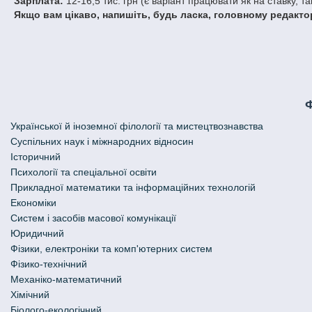
Зарплата:
12-16,5 тис. грн (є варіант працювати як на ставку, так
Якщо вам цікаво, напишіть, будь ласка, головному редактор
Української й іноземної філології та мистецтвознавства
Cуспільних наук і міжнародних відносин
Історичний
Психології та спеціальної освіти
Прикладної математики та інформаційних технологій
Економіки
Систем і засобів масової комунікації
Юридичний
Фізики, електроніки та комп'ютерних систем
Фізико-технічний
Механіко-математичний
Хімічний
Біолого-екологічний