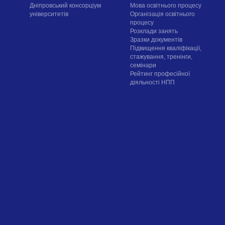
Дніпровський консорціум
Мова освітнього процесу
університетів
Організація освітнього
процесу
Розклади занять
Зразки документів
Підвищення кваліфікації,
стажування, тренінги,
семінари
Рейтинг професійної
діяльності НПП