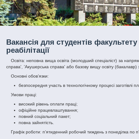
Вакансія для студентів факультету
реабілітації
Освіта: неповна вища освіта (молодший спеціаліст) за напрямом підготовки 'Медицина' за спеціальністю 'Лікувальна справа', 'Сестринська
справа', 'Акушерська справа' або базову вищу освіту (бакалавр)
Основні обов’язки:
безпосередня участь в технологічному процесі заготівлі
Умови праці:
високий рівень оплати праці;
офіційне працевлаштування;
повний соціальний пакет;
повна зайнятість.
Графік роботи: п’ятиденний робочий тиждень з понеділка по п