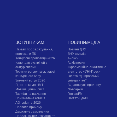
ВСТУПНИКАМ
НОВИНИ/МЕДІА
Накази про зарахування,
Новини ДНУ
протоколи ПК
ДНУ в медіа
Конкурсні пропозиції-2026
Анонси
Календар зустрічей з
Архів новин
абітурієнтами
Інформаційно-аналітичне
Терміни вступу та складові
агентство «УНІ-Прес»
конкурсного балу
Газета "Дніпровський
Зимовий вступ 2026
університет"
Підготовка до НМТ
Видання університету
Мотиваційний лист
Фотоархів
Тарифи на навчання
ГончарFM
Приймальна комісія
Пам'ятні дати
Абітурієнту-2026
Правила прийому
Державне замовлення
Перелік (акредитованих та