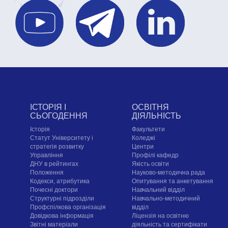
ІСТОРІЯ І
ОСВІТНЯ
СЬОГОДЕННЯ
ДІЯЛЬНІСТЬ
Історія
Факультети
Статут Університету і
Коледжі
стратегія розвитку
Центри
Управління
Профілі кафедр
ДНУ в рейтингах
Якість освіти
Положення
Науково-методична рада
Кодекси, атрибутика
Опитування та анкетування
Почесні доктори
Навчальний відділ
Структурні підрозділи
Навчально-методичний
Профспілкова організація
відділ
Довідкова інформація
Ліцензія на освітню
Звітні матеріали
діяльність та сертифікати