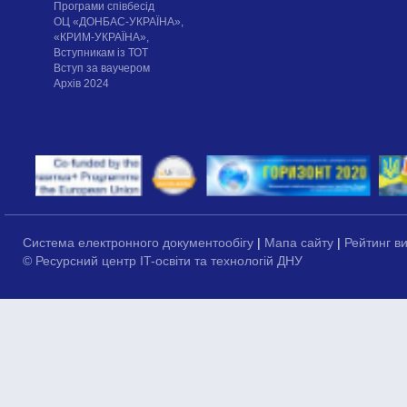
Програми співбесід
ОЦ «ДОНБАС-УКРАЇНА»,
«КРИМ-УКРАЇНА»,
Вступникам із ТОТ
Вступ за ваучером
Архів 2024
Система електронного документообігу
|
Мапа сайту
|
Рейтинг в
© Ресурсний центр IT-освіти та технологій ДНУ