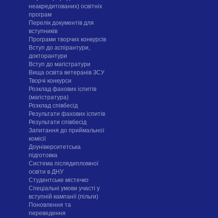
неакредитованих) освітніх
програм
Перелік документів для
вступників
Програми творчих конкурсiв
Вступ до аспірантури,
докторантури
Вступ до магістратури
Вища освіта ветеранів ЗСУ
Творчі конкурси
Розклад фахових іспитів
(магістратура)
Розклад співбесід
Результати фахових іспитів
Результати співбесід
Запитання до приймальної
комісії
Доуніверситетська
підготовка
Система післядипломної
освіти в ДНУ
Cтудентське містечко
Спеціальні умови участі у
вступній кампанії (пільги)
Поновлення та
переведення