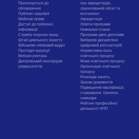
Пропонується до
про акредитацію,
обговорення
ліцензований обсяг та
Публічні закупівлі
контингент
Майнові права
Акредитація
Доступ до публічної
Освітні програми
інформації
Навчальні плани
Служба охорони праці
Програми двох дипломів
Штаб цивільного захисту
Вибіркові дисципліни
Військово-обліковий відділ
Цифровий репозиторій
Протидія корупції
Нормативна база
Вибори ректора
освітнього процесу
Дніпровський консорціум
Мова освітнього процесу
університетів
Організація освітнього
процесу
Розклади занять
Зразки документів
Підвищення кваліфікації,
стажування, тренінги,
семінари
Рейтинг професійної
діяльності НПП