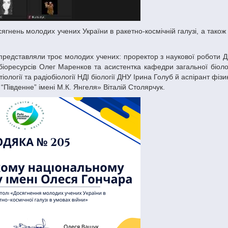
 біоресурсів Олег Маренков та асистентка кафедри загальної біоло
іології та радіобіології НДІ біології ДНУ Ірина Голуб й аспірант фізи
Південне” імені М.К. Янгеля» Віталій Столярчук.