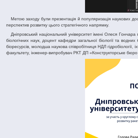
Метою заходу були презентація й популяризація наукових досягнень молодих учених України в ракетно-космічній галузі, а також обговорення
перспектив розвитку цього стратегічного напрямку.
Дніпровський національний університет імені Олеся Гончара представляли троє молодих учених: проректор з наукової роботи ДНУ, кандидат
біологічних наук, доцент кафедри загальної біології та водних
біоресурсів, молодша наукова співробітниця НДЛ гідробіології, іхт
факультету, інженер-випробувач РКТ ДП «Конструкторське бюро “