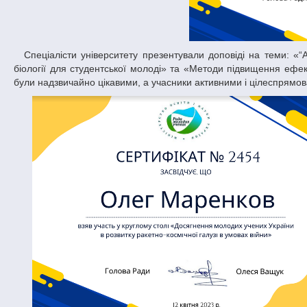
Спеціалісти університету презентували доповіді на теми: «“Астробіологія” – вибіркова дисципліна для популяризації досягнень у космічній
біології для студентської молоді» та «Методи підвищення ефек
були надзвичайно цікавими, а учасники активними і цілеспрямов