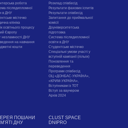
нтерська робота
Розклад співбесід
ема післядипломної
Результати фахових іспитів
ти в ДНУ
Результати співбесід
ентське містечко
Запитання до приймальної
ична клініка
комісії
ік освітнього процесу
Доуніверситетська
рий Європу
підготовка
т незламності ДНУ
Система післядипломної
ведення на навчання
освіти в ДНУ
юджетні кошти
Cтудентське містечко
Спеціальні умови участі у
вступній кампанії (пільги)
Поновлення та
переведення
Програми співбесід
ОЦ «ДОНБАС-УКРАЇНА»,
«КРИМ-УКРАЇНА»,
Вступникам із ТОТ
Вступ за ваучером
Архів 2024
ЛЕРЕЯ ПОШАНИ
CLUST SPACE
АМ'ЯТІ ДНУ
DNIPRO