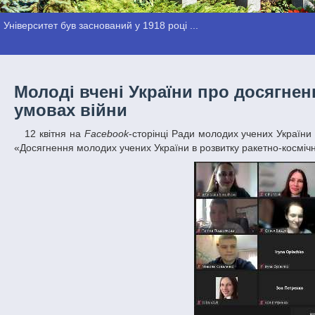
Університет був заснований у 1918 році ...
Молоді вчені України про досягненн
умовах війни
12 квітня на
Facebook
-сторінці Ради молодих учених України 
«Досягнення молодих учених України в розвитку ракетно-космічно