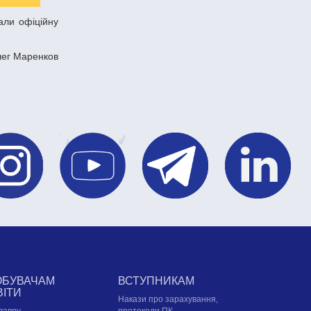
лег Маренков
ОБУВАЧАМ
ВСТУПНИКАМ
ВІТИ
Накази про зарахування,
лавру
протоколи ПК