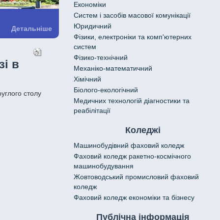
Економіки
Систем і засобів масової комунікації
Юридичний
Детальніше
Фізики, електроніки та комп'ютерних
систем
Фізико-технічний
зі в
Механіко-математичний
Хімічний
Біолого-екологічний
руглого столу
Медичних технологій діагностики та
реабілітації
Коледжі
Машинобудівний фаховий коледж
Фаховий коледж ракетно-космічного
машинобудування
Жовтоводський промисловий фаховий
коледж
Фаховий коледж економіки та бізнесу
Публічна інформація