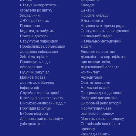
Статут Університету і
Коледжі
стратегія розвитку
Центри
Управління
Профілі кафедр
ДНУ в рейтингах
Якість освіти
Положення
Науково-методична рада
Кодекси, атрибутика
Опитування та анкетування
Почесні доктори
Навчальний відділ
Структурні підрозділи
Навчально-методичний
Профспілкова організація
відділ
Довідкова інформація
Ліцензія на освітню
Звітні матеріали
діяльність та сертифікати
Пропонується до
про акредитацію,
обговорення
ліцензований обсяг та
Публічні закупівлі
контингент
Майнові права
Акредитація
Доступ до публічної
Освітні програми
інформації
Навчальні плани
Служба охорони праці
Програми двох дипломів
Штаб цивільного захисту
Вибіркові дисципліни
Військово-обліковий відділ
Цифровий репозиторій
Протидія корупції
Нормативна база
Вибори ректора
освітнього процесу
Дніпровський консорціум
Мова освітнього процесу
університетів
Організація освітнього
процесу
Розклади занять