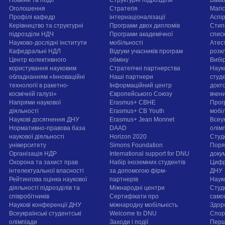
Оголошення
Стратегія
Магі
Профілі кафедр
інтернаціоналізації
Аспі
Керівництво та структурні
Програми двох дипломів
Стип
підрозділи НДЧ
Програми академічної
спис
Науково-дослідні інститути
мобільності
Атест
Кафедральні НДЛ
Відгуки учасників програм
розк
Центр колективного
обміну
Вибі
користування науковим
Стратегічні партнерства
Наук
обладнанням «Інноваційні
Наші партнери
студе
технології в ракетно-
Інформаційний центр
докт
космічній галузі»
Європейського Союзу
вчен
Напрями наукової
Erasmus+ CBHE
Прог
діяльності
Erasmus+ CB Youth
мобі
Наукові досягнення ДНУ
Erasmus+ Jean Monnet
Всеук
Нормативно-правова база
DAAD
олім
наукової діяльності
Horizon 2020
Студ
університету
Simons Foundation
Поря
Організація НДР
International support for DNU
докум
Охорона та захист прав
Набір іноземних студентів
Цифр
інтелектуальної власності
за допомогою фірм-
ДНУ
Рейтингова оцінка наукової
партнерів
Наук
діяльності підрозділів та
Міжнародні центри
Студ
співробітників
Сертифікати про
само
Наукові конференції ДНУ
міжнародну мобільність
Здор
Всеукраїнські студентські
Welcome to DNU
Спорт
олімпіади
Заходи і події
Перш