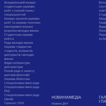
Всеукраїнський конкурс
Воло
студентських наукових
Сист
робіт з галузей знань і
осві
спеціальностей
Cтуд
Конкурс проєктів наукових
Юрид
робіт та науково-технічних
Граф
(експериментальних)
Відк
розробок молодих вчених
Пунк
Студентська наукова
Пере
робота
за б
Рада молодих вчених
Наукове товариство
студентів, аспірантів,
докторантів і молодих
вчених
Відділ аспірантури,
докторантури
Разові ради із захисту
докторів філософії
Наукова бібліотека
Спеціалізовані вчені ради
Спеціалізовані вчені ради
PhD
Спеціалізовані вчені ради
НОВИНИ/МЕДІА
ГА
(Архів)
І П
Горизонт 2020
Новини ДНУ