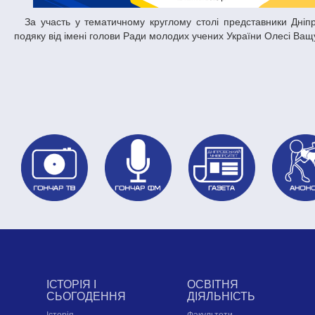
За участь у тематичному круглому столі представники Дніпровського національного університету імені Олеся Гончара отримали офіційну
подяку від імені голови Ради молодих учених України Олесі Ващу
ІСТОРІЯ І
ОСВІТНЯ
СЬОГОДЕННЯ
ДІЯЛЬНІСТЬ
Історія
Факультети