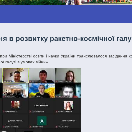
я в розвитку ракетно-космічної галу
при Міністерстві освіти і науки України транслювалося засідання к
ї галузі в умовах війни».