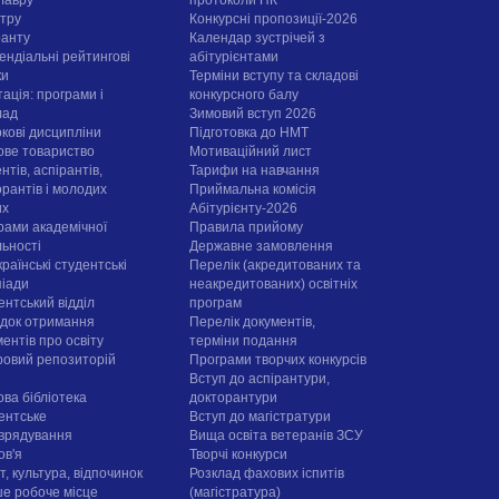
стру
Конкурсні пропозиції-2026
ранту
Календар зустрічей з
ендіальні рейтингові
абітурієнтами
ки
Терміни вступу та складові
ація: програми і
конкурсного балу
лад
Зимовий вступ 2026
ркові дисципліни
Підготовка до НМТ
ове товариство
Мотиваційний лист
нтів, аспірантів,
Тарифи на навчання
орантів і молодих
Приймальна комісія
их
Абітурієнту-2026
рами академічної
Правила прийому
льності
Державне замовлення
раїнські студентські
Перелік (акредитованих та
піади
неакредитованих) освітніх
ентський відділ
програм
док отримання
Перелік документів,
ентів про освіту
терміни подання
овий репозиторій
Програми творчих конкурсiв
Вступ до аспірантури,
ова бібліотека
докторантури
ентське
Вступ до магістратури
врядування
Вища освіта ветеранів ЗСУ
ов'я
Творчі конкурси
, культура, відпочинок
Розклад фахових іспитів
е робоче місце
(магістратура)