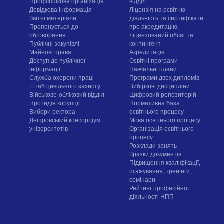
Профспілкова організація
відділ
Довідкова інформація
Ліцензія на освітню
Звітні матеріали
діяльність та сертифікати
Пропонується до
про акредитацію,
обговорення
ліцензований обсяг та
Публічні закупівлі
контингент
Майнові права
Акредитація
Доступ до публічної
Освітні програми
інформації
Навчальні плани
Служба охорони праці
Програми двох дипломів
Штаб цивільного захисту
Вибіркові дисципліни
Військово-обліковий відділ
Цифровий репозиторій
Протидія корупції
Нормативна база
Вибори ректора
освітнього процесу
Дніпровський консорціум
Мова освітнього процесу
університетів
Організація освітнього
процесу
Розклади занять
Зразки документів
Підвищення кваліфікації,
стажування, тренінги,
семінари
Рейтинг професійної
діяльності НПП