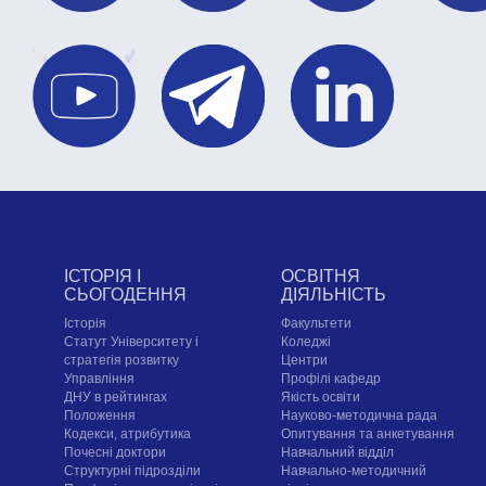
ІСТОРІЯ І
ОСВІТНЯ
СЬОГОДЕННЯ
ДІЯЛЬНІСТЬ
Історія
Факультети
Статут Університету і
Коледжі
стратегія розвитку
Центри
Управління
Профілі кафедр
ДНУ в рейтингах
Якість освіти
Положення
Науково-методична рада
Кодекси, атрибутика
Опитування та анкетування
Почесні доктори
Навчальний відділ
Структурні підрозділи
Навчально-методичний