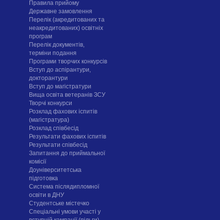
Правила прийому
Державне замовлення
Перелік (акредитованих та
неакредитованих) освітніх
програм
Перелік документів,
терміни подання
Програми творчих конкурсiв
Вступ до аспірантури,
докторантури
Вступ до магістратури
Вища освіта ветеранів ЗСУ
Творчі конкурси
Розклад фахових іспитів
(магістратура)
Розклад співбесід
Результати фахових іспитів
Результати співбесід
Запитання до приймальної
комісії
Доуніверситетська
підготовка
Система післядипломної
освіти в ДНУ
Cтудентське містечко
Спеціальні умови участі у
вступній кампанії (пільги)