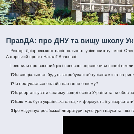
ПравДА: про ДНУ та вищу школу Ук
Ректор Дніпровського національного університету імені Олеся Гончара Сергій Оковитий у програмі «ПравДа» на телеканалі ДніпроTV.
Авторський проєкт Наталії Власової.
Говорили про воєнний рік і повоєнні перспективи вищої школи
❓Які спеціальності будуть затребувані абітурієнтами та на рин
❓Чи поступається онлайн навчання очному?
❓Як реорганізувати систему вищої освіти України та чи обов’
❓Якою має бути українська еліта, чи формують її університети
❗️Про «відміну» російської літератури, культури і науки та інші