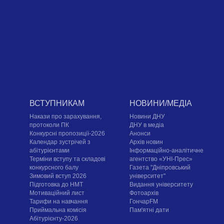
ВСТУПНИКАМ
НОВИНИ/МЕДІА
Накази про зарахування,
Новини ДНУ
протоколи ПК
ДНУ в медіа
Конкурсні пропозиції-2026
Анонси
Календар зустрічей з
Архів новин
абітурієнтами
Інформаційно-аналітичне
Терміни вступу та складові
агентство «УНІ-Прес»
конкурсного балу
Газета "Дніпровський
Зимовий вступ 2026
університет"
Підготовка до НМТ
Видання університету
Мотиваційний лист
Фотоархів
Тарифи на навчання
ГончарFM
Приймальна комісія
Пам'ятні дати
Абітурієнту-2026