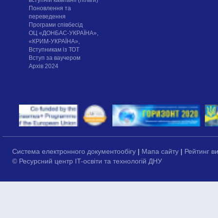
Поновлення та
переведення
Програми співбесід
ОЦ «ДОНБАС-УКРАЇНА»,
«КРИМ-УКРАЇНА»,
Вступникам із ТОТ
Вступ за ваучером
Архів 2024
Система електронного документообігу
|
Мапа сайту
|
Рейтинг в
© Ресурсний центр IT-освіти та технологій ДНУ