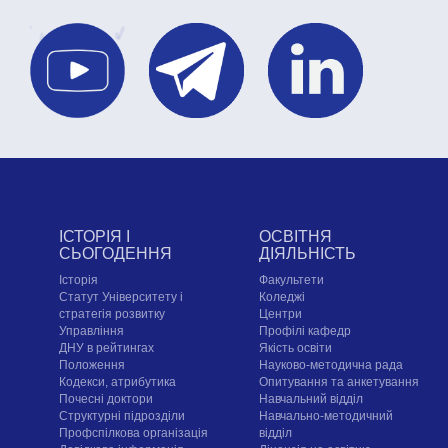
ІСТОРІЯ І
ОСВІТНЯ
СЬОГОДЕННЯ
ДІЯЛЬНІСТЬ
Історія
Факультети
Статут Університету і
Коледжі
стратегія розвитку
Центри
Управління
Профілі кафедр
ДНУ в рейтингах
Якість освіти
Положення
Науково-методична рада
Кодекси, атрибутика
Опитування та анкетування
Почесні доктори
Навчальний відділ
Структурні підрозділи
Навчально-методичний
Профспілкова організація
відділ