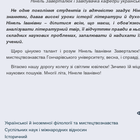
Нінель Заверталюк і завідувачка кафедри українсь
Не одне покоління студентів із вдячністю згадує Нінель Іванівну – свого викладача, який щедро ділився з ними своїми
знаннями, давав високі уроки історії літератури й дух
Нінель Іванівни – ділитися всім, що маєш, і обовʼязк
аналізувати літературний твір, її відчуттям правди в нь
складних наукових проблемах, запалювати й надихати ї
учений.
Щиро цінуємо талант і розум Нінель Іванівни Заверталюк! Символічно: для всього факультету української й іноземної філології та
мистецтвознавства Гончарівського університету, весна, і справді
Вітаємо нашу дорогу колегу зі світлим ювілеєм! Зичимо їй міцного здоров’я і довголіття, неухильного потягу до самовдосконалення і нових
наукових пошуків. Многії літа, Нінеле Іванівно!
Української й іноземної філології та мистецтвознавства
Cуспільних наук і міжнародних відносин
Історичний