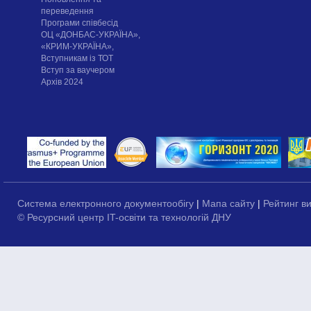
переведення
Програми співбесід
ОЦ «ДОНБАС-УКРАЇНА»,
«КРИМ-УКРАЇНА»,
Вступникам із ТОТ
Вступ за ваучером
Архів 2024
Система електронного документообігу
|
Мапа сайту
|
Рейтинг в
© Ресурсний центр IT-освіти та технологій ДНУ