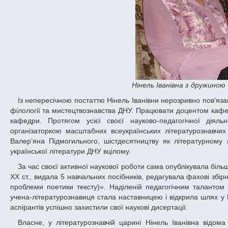
Нінель Іванівна з дружино
Із непересічною постаттю Нінель Іванівни нерозривно пов’язана історія кафедри української літератури факультету української й іноземної
філології та мистецтвознавства ДНУ. Працювати доцентом кафе
кафедри. Протягом усієї своєї науково-педагогічної дія
організаторкою масштабних всеукраїнських літературознавчих
Валер’яна Підмогильного, шістдесятництву як літературному
української літератури ДНУ вцілому.
За час своєї активної наукової роботи сама опублікувала більше 250 статей у наукових збірниках і журналах з питань української літератури
ХХ ст., видала 5 навчальних посібників, редагувала фахові збі
проблеми поетики тексту)». Наділеній педагогічним талантом 
учена-літературознавиця стала наставницею і відкрила шлях у 
аспірантів успішно захистили свої наукові дисертації.
Власне, у літературознавчій царині Нінель Іванівна відома як дослідниця української літератури ХХ ст. та взаємозв’язків української