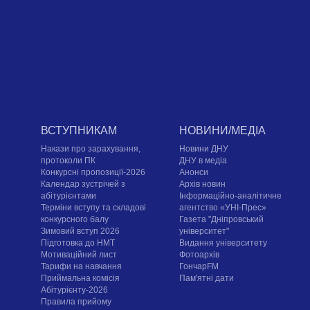
ВСТУПНИКАМ
НОВИНИ/МЕДІА
Накази про зарахування,
Новини ДНУ
протоколи ПК
ДНУ в медіа
Конкурсні пропозиції-2026
Анонси
Календар зустрічей з
Архів новин
абітурієнтами
Інформаційно-аналітичне
Терміни вступу та складові
агентство «УНІ-Прес»
конкурсного балу
Газета "Дніпровський
Зимовий вступ 2026
університет"
Підготовка до НМТ
Видання університету
Мотиваційний лист
Фотоархів
Тарифи на навчання
ГончарFM
Приймальна комісія
Пам'ятні дати
Абітурієнту-2026
Правила прийому