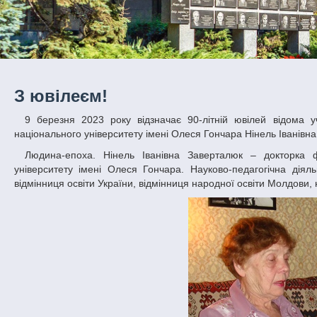
З ювілеєм!
9 березня 2023 року відзначає 90-літній ювілей відома учена-філологиня, літературознавиця, заслужена викладачка Дніпровського
національного університету імені Олеся Гончара Нінель Іванівн
Людина-епоха. Нінель Іванівна Заверталюк – докторка філологічних наук, багаторічна професорка Дніпровського національного
університету імені Олеся Гончара. Науково-педагогічна дія
відмінниця освіти України, відмінниця народної освіти Молдов