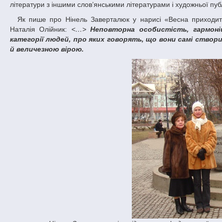
літератури з іншими слов’янськими літературами і художньої пуб
Як пише про Нінель Заверталюк у нарисі «Весна приходить із Вашим іменем» завідувачка кафедри української літератури доцентка
Наталія Олійник:
<…>
Неповторна особистість, гармоній
категорії людей, про яких говорять, що вони самі створ
й величезною вірою.