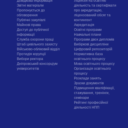
Довідкова інформація
Ліцензія на освітню
Звітні матеріали
діяльність та сертифікати
Пропонується до
про акредитацію,
обговорення
ліцензований обсяг та
Публічні закупівлі
контингент
Майнові права
Акредитація
Доступ до публічної
Освітні програми
інформації
Навчальні плани
Служба охорони праці
Програми двох дипломів
Штаб цивільного захисту
Вибіркові дисципліни
Військово-обліковий відділ
Цифровий репозиторій
Протидія корупції
Нормативна база
Вибори ректора
освітнього процесу
Дніпровський консорціум
Мова освітнього процесу
університетів
Організація освітнього
процесу
Розклади занять
Зразки документів
Підвищення кваліфікації,
стажування, тренінги,
семінари
Рейтинг професійної
діяльності НПП