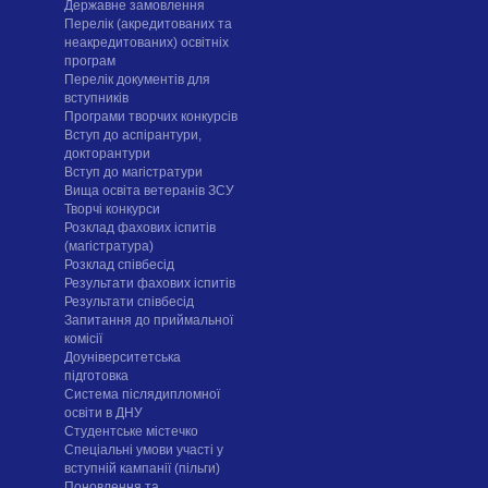
Державне замовлення
Перелік (акредитованих та
неакредитованих) освітніх
програм
Перелік документів для
вступників
Програми творчих конкурсiв
Вступ до аспірантури,
докторантури
Вступ до магістратури
Вища освіта ветеранів ЗСУ
Творчі конкурси
Розклад фахових іспитів
(магістратура)
Розклад співбесід
Результати фахових іспитів
Результати співбесід
Запитання до приймальної
комісії
Доуніверситетська
підготовка
Система післядипломної
освіти в ДНУ
Cтудентське містечко
Спеціальні умови участі у
вступній кампанії (пільги)
Поновлення та