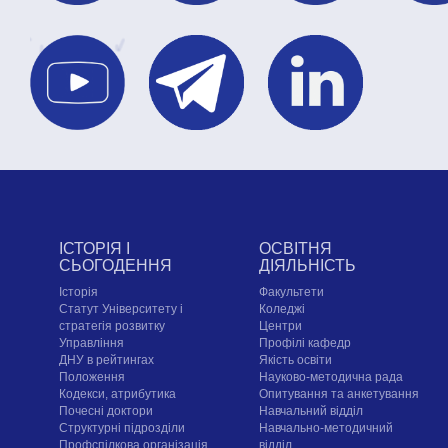
ІСТОРІЯ І
ОСВІТНЯ
СЬОГОДЕННЯ
ДІЯЛЬНІСТЬ
Історія
Факультети
Статут Університету і
Коледжі
стратегія розвитку
Центри
Управління
Профілі кафедр
ДНУ в рейтингах
Якість освіти
Положення
Науково-методична рада
Кодекси, атрибутика
Опитування та анкетування
Почесні доктори
Навчальний відділ
Структурні підрозділи
Навчально-методичний
Профспілкова організація
відділ