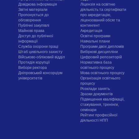
Довідкова інформація
Ліцензія на освітню
Звітні матеріали
діяльність та сертифікати
Пропонується до
про акредитацію,
обговорення
ліцензований обсяг та
Публічні закупівлі
контингент
Майнові права
Акредитація
Доступ до публічної
Освітні програми
інформації
Навчальні плани
Служба охорони праці
Програми двох дипломів
Штаб цивільного захисту
Вибіркові дисципліни
Військово-обліковий відділ
Цифровий репозиторій
Протидія корупції
Нормативна база
Вибори ректора
освітнього процесу
Дніпровський консорціум
Мова освітнього процесу
університетів
Організація освітнього
процесу
Розклади занять
Зразки документів
Підвищення кваліфікації,
стажування, тренінги,
семінари
Рейтинг професійної
діяльності НПП