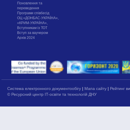
Поновлення та
переведення
Програми співбесід
ОЦ «ДОНБАС-УКРАЇНА»,
«КРИМ-УКРАЇНА»,
Вступникам із ТОТ
Вступ за ваучером
Архів 2024
Система електронного документообігу
|
Мапа сайту
|
Рейтинг в
© Ресурсний центр IT-освіти та технологій ДНУ