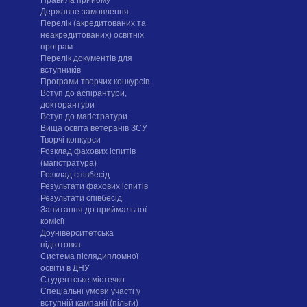
Державне замовлення
Перелік (акредитованих та
неакредитованих) освітніх
програм
Перелік документів для
вступників
Програми творчих конкурсiв
Вступ до аспірантури,
докторантури
Вступ до магістратури
Вища освіта ветеранів ЗСУ
Творчі конкурси
Розклад фахових іспитів
(магістратура)
Розклад співбесід
Результати фахових іспитів
Результати співбесід
Запитання до приймальної
комісії
Доуніверситетська
підготовка
Система післядипломної
освіти в ДНУ
Cтудентське містечко
Спеціальні умови участі у
вступній кампанії (пільги)