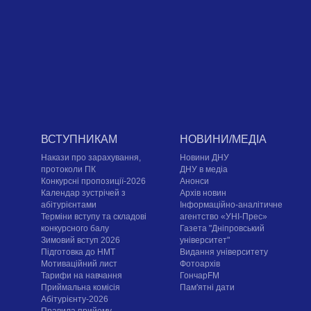
ВСТУПНИКАМ
НОВИНИ/МЕДІА
Накази про зарахування,
Новини ДНУ
протоколи ПК
ДНУ в медіа
Конкурсні пропозиції-2026
Анонси
Календар зустрічей з
Архів новин
абітурієнтами
Інформаційно-аналітичне
Терміни вступу та складові
агентство «УНІ-Прес»
конкурсного балу
Газета "Дніпровський
Зимовий вступ 2026
університет"
Підготовка до НМТ
Видання університету
Мотиваційний лист
Фотоархів
Тарифи на навчання
ГончарFM
Приймальна комісія
Пам'ятні дати
Абітурієнту-2026
Правила прийому